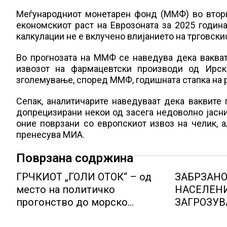
Меѓународниот монетарен фонд (ММФ) во вторн
економскиот раст на Еврозоната за 2025 година
калкулации не е вклучено влијанието на трговски
Во прогнозата на ММФ се наведува дека ваквата
извозот на фармацевтски производи од Ирск
зголемување, според ММФ, годишната стапка на ра
Сепак, аналитичарите наведуваат дека ваквите
допрецизирани некои од засега недоволно јасни
оние поврзани со европскиот извоз на челик, 
пренесува МИА.
Поврзана содржина
ГРЧКИОТ „ГОЛИ ОТОК“ – од
ЗАБРЗАНО
место на политичко
НАСЕЛЕНИ
прогонство до морско
ЗАГРОЗУВ
светилиште
СИСТЕМИ 