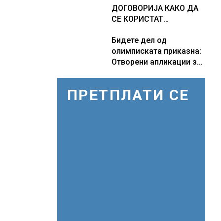
ДОГОВОРИЈА КАКО ДА
СЕ КОРИСТАТ
ПОМОРСКИТЕ
Бидете дел од
КОРИДОРИ ЗА
олимписката приказна:
БРОДОВИТЕ НИЗ
Отворени апликации за
ОРМУСКАТА ТЕСНИНА
волонтери за Игрите во
Лос Анџелес 2028
ПРЕТПЛАТИ СЕ