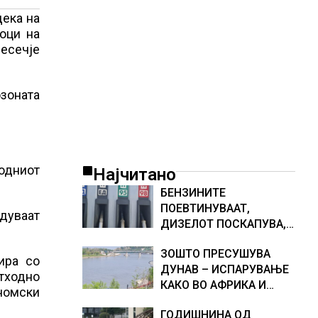
дека на
оци на
месечје
озоната
ходниот
Најчитано
БЕНЗИНИТЕ
ПОЕВТИНУВААТ,
едуваат
ДИЗЕЛОТ ПОСКАПУВА,
НОВИ ЦЕНИ НА
ЗОШТО ПРЕСУШУВА
ГОРИВАТА
ира со
ДУНАВ – ИСПАРУВАЊЕ
етходно
КАКО ВО АФРИКА И
номски
НАМАЛЕН ДОТОК НА
ГОДИШНИНА ОД
ВОДА, објаснување на