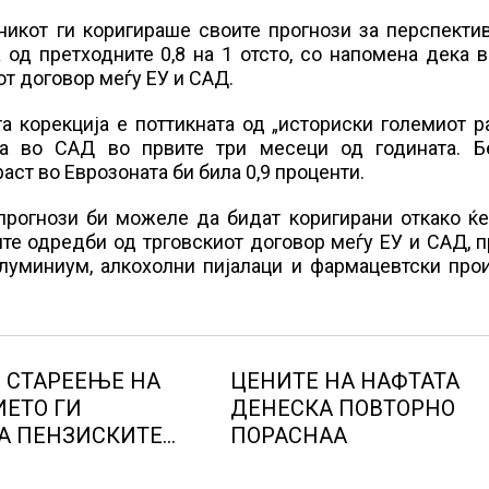
икот ги коригираше своите прогнози за перспектив
 од претходните 0,8 на 1 отсто, со напомена дека 
от договор меѓу ЕУ и САД.
 корекција е поттикната од „историски големиот р
а во САД во првите три месеци од годината. Б
ст во Еврозоната би била 0,9 проценти.
 прогнози би можеле да бидат коригирани откако ќ
те одредби од трговскиот договор меѓу ЕУ и САД, 
алуминиум, алкохолни пијалаци и фармацевтски про
 СТАРЕЕЊЕ НА
ЦЕНИТЕ НА НАФТАТА
ЕТО ГИ
ДЕНЕСКА ПОВТОРНО
А ПЕНЗИСКИТЕ
ПОРАСНАА
ВО ЕВРОПА и