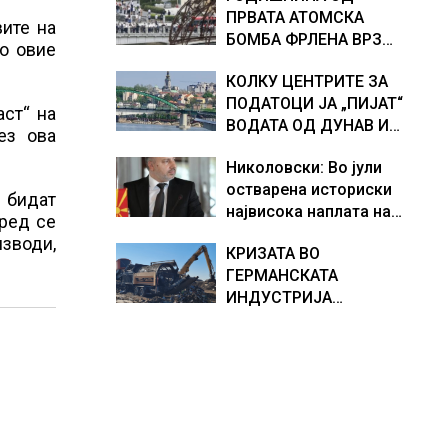
ПРВАТА АТОМСКА
хидрогеолог од Србија
ите на
БОМБА ФРЛЕНА ВРЗ
во овие
ХИРОШИМА – „БОЖЕ,
КОЛКУ ЦЕНТРИТЕ ЗА
ШТО НАПРАВИВМЕ“,
ПОДАТОЦИ ЈА „ПИЈАТ“
како дел од екипажот
аст“ на
ВОДАТА ОД ДУНАВ И
во авионот „Енола Геј“ и
ез ова
ОД ЕВРОПСКИТЕ РЕКИ,
учесниците во
Николовски: Во јули
Германија е лидер во
бомбардирањето го
остварена историски
Европа по бројот на
доживуваа овој настан
е бидат
највисока наплата на
изградени центри за
што го промени текот
пред се
приходи од над 14
податоци
на историјата
изводи,
КРИЗАТА ВО
милијарди денари –
ГЕРМАНСКАТА
изградивме систем што
ИНДУСТРИЈА
испорачува резултати
ПРОДОЛЖУВА, секој
месец исчезнуваат
15.000 работни места