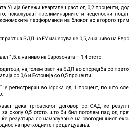
а Унија бележи квартален раст од 0,2 проценти, до
сто, покажуваат прелиминарните и нецелосни подат
 економските перформанси на блокот во второто три
т раст на БДП на ЕУ изнесуваше 0,5, а на ниво на Евр
л 1,5, а на ниво на Еврозоната – 1,4 отсто.
податоци, најголем раст на БДП во споредба со прет
лија со 0,6 и Естонија со 0,5 проценти.
П е регистриран во Ирска од 1 процент, по што сл
о.
уваат дека трговскиот договор со САД ќе резулт
за околу 0,5 отсто, што би бил поголем пад од пр
т ќе резултира со намалување на овогодишниот еко
во однос на претходните предвидувања.