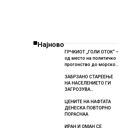
Најново
ГРЧКИОТ „ГОЛИ ОТОК“ –
од место на политичко
прогонство до морско
светилиште
ЗАБРЗАНО СТАРЕЕЊЕ
НА НАСЕЛЕНИЕТО ГИ
ЗАГРОЗУВА
ПЕНЗИСКИТЕ СИСТЕМИ
ЦЕНИТЕ НА НАФТАТА
ВО ЕВРОПА и
ДЕНЕСКА ПОВТОРНО
долгорочниот
ПОРАСНАА
економски раст
ИРАН И ОМАН СЕ