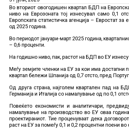
Во вториот овогодишен квартал БДП на Европскат
ниво на Еврозоната тој изнесувал само 0,1 от
Европската статистичка агенција – Евростат за
од 2025 година.
Во периодот јануари-март 2025 година, кварталнио
– 0,6 проценти.
На годишно ниво, пак, растот на БДП во ЕУ изнесува
Меѓу земјите членки на ЕУ за кои има достапни 
квартал бележи Шпанија од 0,7 отсто, пред Португа
Од друга страна, најголем квартален пад на БД
Германија и Италија со намалување од по 0,1 отст
Повеќето економисти и аналитичари, предвид
намалување на производство во ЕУ оваа година 
проектираниот. Тие проценуваат дека договоро
раст на ЕУ за помеѓу 0,1 и 0,2 процентни поени 