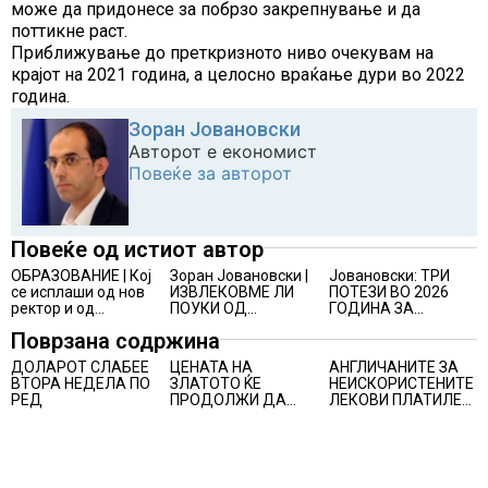
може да придонесе за побрзо закрепнување и да
поттикне раст.
Приближување до преткризното ниво очекувам на
крајот на 2021 година, а целосно враќање дури во 2022
година.
Зоран Јовановски
Авторот е економист
Повеќе за авторот
Повеќе од истиот автор
ОБРАЗОВАНИЕ | Кој
Зоран Јовановски |
Јовановски: ТРИ
се исплаши од нов
ИЗВЛЕКОВМЕ ЛИ
ПОТЕЗИ ВО 2026
ректор и од
ПОУКИ ОД
ГОДИНА ЗА
промени на УКИМ?
ИНФЛАЦИЈАТА?
ПОГОЛЕМ РАСТ НА
Поврзана содржина
МАКЕДОНСКАТА
ЕКОНОМИЈА
ДОЛАРОТ СЛАБЕЕ
ЦЕНАТА НА
АНГЛИЧАНИТЕ ЗА
ВТОРА НЕДЕЛА ПО
ЗЛАТОТО ЌЕ
НЕИСКОРИСТЕНИТЕ
РЕД
ПРОДОЛЖИ ДА
ЛЕКОВИ ПЛАТИЛЕ
РАСТЕ по
480 МИЛИОНИ
минатонеделниот
ФУНТИ, повик до
раст на вредноста
пациентите да
на благородниот
бараат само лекови
метал
што навистина им