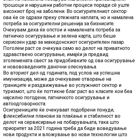
трошоци и нарушени работни процеси поради сè уште
високиот број на заболени. Во осигурителниот сектор
ова ќе се одрази преку отежната наплата, но и намалена
потреба за осигурителни решенија за бизнисите.
Очекувам дека ќе опстои и намалената потреба за
патничко осигурување и зелена карта, што беше
сериозен удар за македонскиот осигурителен пазар.
Поголем раст се очекува само во делот на приватното
здравствено осигурување, имајќи ја предвид
зголемената свест за придобивките од ова осигурување
и новововедените даночни олеснувања.
Во вториот дел од годината, под услов на успешна
имунизација, може да очекуваме отворање на
границите и раздвижување во услужниот сектор и
туризмот, што ќе поттикне благ раст во класите кои беа
најсилно погодени, патничкото осигурување и
автоодговорноста.
Осигурениците ќе очекуваат подобрени понуди,
флексибилни планови за плаќање и стабилност во
делот на сервисирање на побарувањата, така што
приоритет за 2021 година треба да биде воведување
нови продукти и вложување во нови технологии што