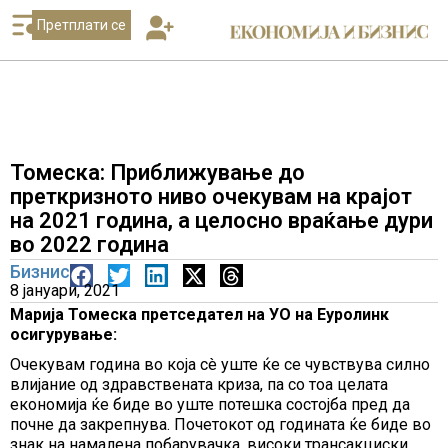
Претплати се
Томеска: Приближување до
преткризното ниво очекувам на крајот
на 2021 година, а целосно враќање дури
во 2022 година
Бизнис
8 јануари, 2021
Марија Томеска претседател на УО на Еуролинк
осигурување:
Очекувам година во која сè уште ќе се чувствува силно
влијание од здравствената криза, па со тоа целата
економија ќе биде во уште потешка состојба пред да
почне да закрепнува. Почетокот од годината ќе биде во
знак на намалена побарувачка, високи трансакциски