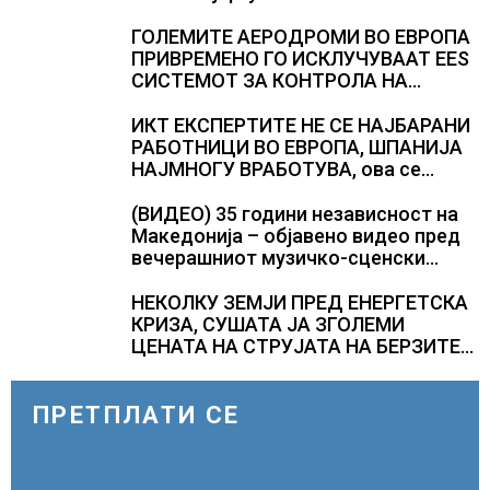
ГОЛЕМИТЕ АЕРОДРОМИ ВО ЕВРОПА
ПРИВРЕМЕНО ГО ИСКЛУЧУВААТ ЕЕS
СИСТЕМОТ ЗА КОНТРОЛА НА
ПАТНИЦИ, новите правила го
забавуваат протокот на патници на
ИКТ ЕКСПЕРТИТЕ НЕ СЕ НАЈБАРАНИ
аеродромите и предизвикува долги
РАБОТНИЦИ ВО ЕВРОПА, ШПАНИЈА
редици
НАЈМНОГУ ВРАБОТУВА, oва се
најбараните работни места во 2026
година
(ВИДЕО) 35 години независност на
Македонија – објавено видео пред
вечерашниот музичко-сценски
спектакл во Охрид
НЕКОЛКУ ЗЕМЈИ ПРЕД ЕНЕРГЕТСКА
КРИЗА, СУШАТА ЈА ЗГОЛЕМИ
ЦЕНАТА НА СТРУЈАТА НА БЕРЗИТЕ
НА НАД 700 ЕВРА ЗА МЕГАВАТ-ЧАС
ПРЕТПЛАТИ СЕ