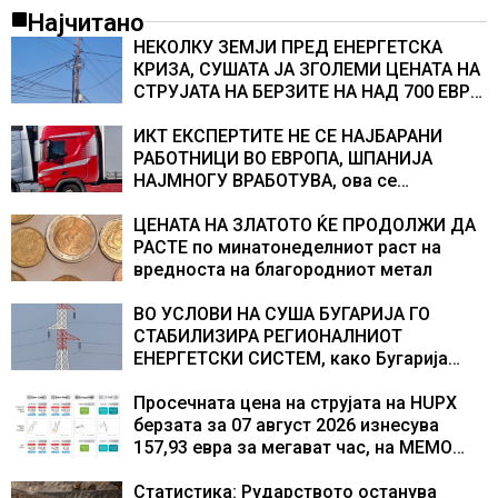
Најчитано
НЕКОЛКУ ЗЕМЈИ ПРЕД ЕНЕРГЕТСКА
КРИЗА, СУШАТА ЈА ЗГОЛЕМИ ЦЕНАТА НА
СТРУЈАТА НА БЕРЗИТЕ НА НАД 700 ЕВРА
ЗА МЕГАВАТ-ЧАС
ИКТ ЕКСПЕРТИТЕ НЕ СЕ НАЈБАРАНИ
РАБОТНИЦИ ВО ЕВРОПА, ШПАНИЈА
НАЈМНОГУ ВРАБОТУВА, oва се
најбараните работни места во 2026
година
ЦЕНАТА НА ЗЛАТОТО ЌЕ ПРОДОЛЖИ ДА
РАСТЕ по минатонеделниот раст на
вредноста на благородниот метал
ВО УСЛОВИ НА СУША БУГАРИЈА ГО
СТАБИЛИЗИРА РЕГИОНАЛНИОТ
ЕНЕРГЕТСКИ СИСТЕМ, како Бугарија
стана балкански шампион во
складирање на енергија од батерии
Просечната цена на струјата на HUPX
берзата за 07 август 2026 изнесува
157,93 евра за мегават час, на МЕМО
153,56 евра за мегават час
Статистика: Рударството останува