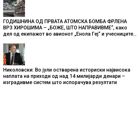
ГОДИШНИНА ОД ПРВАТА АТОМСКА БОМБА ФРЛЕНА
ВРЗ ХИРОШИМА – „БОЖЕ, ШТО НАПРАВИВМЕ“, како
дел од екипажот во авионот „Енола Геј“ и учесниците
во бомбардирањето го доживуваа овој настан што го
промени текот на историјата
Николовски: Во јули остварена историски највисока
наплата на приходи од над 14 милијарди денари –
изградивме систем што испорачува резултати