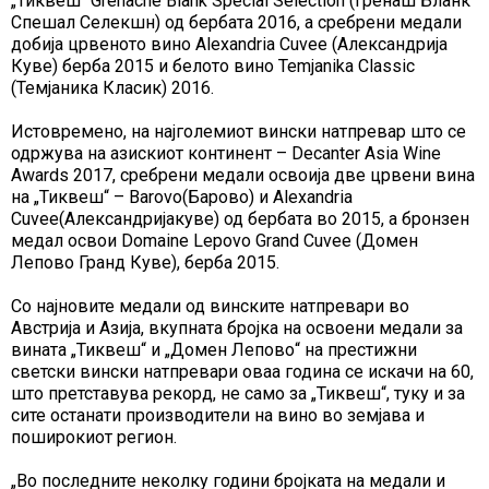
„Тиквеш“ Grenache Blank Special Selection (Гренаш Бланк
Спешал Селекшн) од бербата 2016, а сребрени медали
добија црвеното вино Alexandria Cuvee (Александрија
Куве) берба 2015 и белото вино Temjanika Classic
(Темјаника Класик) 2016.
Истовремено, на најголемиот вински натпревар што се
одржува на азискиот континент – Decanter Asia Wine
Awards 2017, сребрени медали освоија две црвени вина
на „Тиквеш“ – Barovo(Барово) и Alexandria
Cuvee(Александријакуве) од бербата во 2015, а бронзен
медал освои Domaine Lepovo Grand Cuvee (Домен
Лепово Гранд Куве), берба 2015.
Со најновите медали од винските натпревари во
Австрија и Азија, вкупната бројка на освоени медали за
вината „Тиквеш“ и „Домен Лепово“ на престижни
светски вински натпревари оваа година се искачи на 60,
што претставува рекорд, не само за „Тиквеш“, туку и за
сите останати производители на вино во земјава и
поширокиот регион.
„Во последните неколку години бројката на медали и