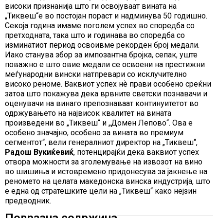
високи признанија што ги освојуваат вината на
„Тиквеш“е во постојан пораст и надминува 50 годишно.
Секоја година имаме поголем успех во споредба со
претходната, така што и годинава во споредба со
изминатиот период освоивме рекорден број медали.
Иако станува збор за импозантна бројка, сепак, уште
поважно е што овие медали се освоени на престижни
меѓународни вински натпревари со исклучително
високо реноме. Ваквиот успех нѐ прави особено среќни
затоа што покажува дека врвните светски познавачи и
оценувачи на винаго препознаваат континуитетот во
одржувањето на највисок квалитет на вината
произведени во „Тиквеш“ и „Домен Лепово“. Ова е
особено значајно, особено за вината во премиум
сегментот“, вели генералниот директор на „Тиквеш“,
Радош Вукиќевиќ
, потенцирајќи дека ваквиот успех
отвора можности за зголемување на извозот на вино
во шишиња и истовремено придонесува за јакнење на
реномето на целата македонска винска индустрија, што
е една од стратешките цели на „Тиквеш“ како нејзин
предводник.