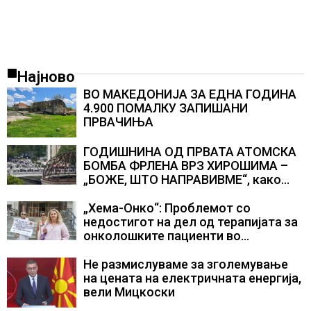
Најново
ВО МАКЕДОНИЈА ЗА ЕДНА ГОДИНА
4.900 ПОМАЛКУ ЗАПИШАНИ
ПРВАЧИЊА
ГОДИШНИНА ОД ПРВАТА АТОМСКА
БОМБА ФРЛЕНА ВРЗ ХИРОШИМА –
„БОЖЕ, ШТО НАПРАВИВМЕ“, како
дел од екипажот во авионот „Енола
Геј“ и учесниците во
„Хема-Онко“: Проблемот со
бомбардирањето го доживуваа овој
недостигот на дел од терапијата за
настан што го промени текот на
онколошките пациенти во
историјата
моментот е надминат
Не размислуваме за зголемување
на цената на електричната енергија,
вели Мицкоски