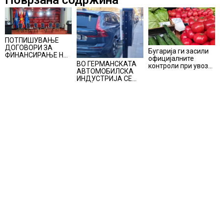
Поврзана содржина
ПОТПИШУВАЊЕ
ДОГОВОРИ ЗА
Бугарија ги засили
ФИНАНСИРАЊЕ НА
официјалните
ПРУГАТА КРИВА
ВО ГЕРМАНСКАТА
контроли при увоз
ПАЛАНКА-ДЕВЕ
АВТОМОБИЛСКА
на македонско
БАИР
ИНДУСТРИЈА СЕ
свежо овошје,
ВРАЌА
домати и пиперки,
ОПТИМИЗМОТ
објави АХВ