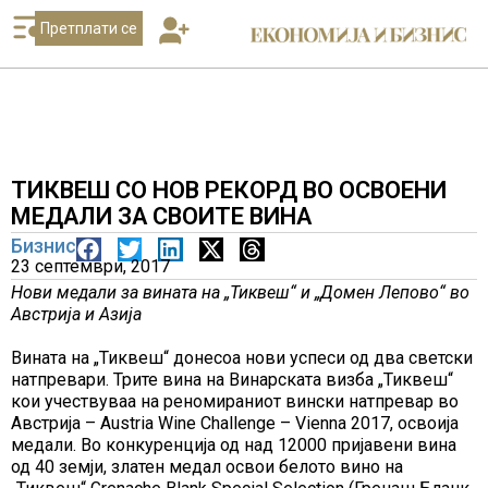
Претплати се
ТИКВЕШ СО НОВ РЕКОРД ВО ОСВОЕНИ
МЕДАЛИ ЗА СВОИТЕ ВИНА
Бизнис
23 септември, 2017
Нови медали за вината на „Тиквеш“ и „Домен Лепово“ во
Австрија и Азија
Вината на „Тиквеш“ донесоа нови успеси од два светски
натпревари. Трите вина на Винарската визба „Тиквеш“
кои учествуваа на реномираниот вински натпревар во
Австрија – Austria Wine Challenge – Vienna 2017, освоија
медали. Во конкуренција од над 12000 пријавени вина
од 40 земји, златен медал освои белото вино на