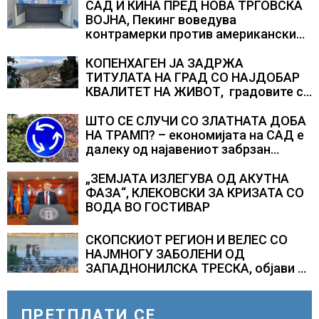
САД И КИНА ПРЕД НОВА ТРГОВСКА
ВОЈНА, Пекинг воведува
контрамерки против американски
компании и организации
КОПЕНХАГЕН ЈА ЗАДРЖА
ТИТУЛАТА НА ГРАД СО НАЈДОБАР
КВАЛИТЕТ НА ЖИВОТ, градовите со
најниско рангирање продолжуваат
да бидат обележани со
ШТО СЕ СЛУЧИ СО ЗЛАТНАТА ДОБА
комбинација од фактори
НА ТРАМП? – економијата на САД е
далеку од најавениот забрзан
економски раст
„ЗЕМЈАТА ИЗЛЕГУВА ОД АКУТНА
ФАЗА“, КЛЕКОВСКИ ЗА КРИЗАТА СО
ВОДА ВО ГОСТИВАР
СКОПСКИОТ РЕГИОН И ВЕЛЕС СО
НАЈМНОГУ ЗАБОЛЕНИ ОД
ЗАПАДНОНИЛСКА ТРЕСКА, објави
министерот за здравство Сашо
Клековски
ПРЕТПЛАТИ СЕ