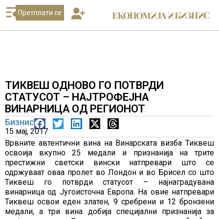
Претплати се
ТИКВЕШ ОДНОВО ГО ПОТВРДИ
СТАТУСОТ – НАЈТРОФЕЈНА
ВИНАРНИЦА ОД РЕГИОНОТ
Бизнис
15 мај, 2017
Врвните автентични вина на Винарската визба Тиквеш
освоија вкупно 25 медали и признанија на трите
престижни светски вински натпревари што се
одржуваат оваа пролет во Лондон и во Брисел со што
Тиквеш го потврди статусот – најнаградувана
винарница од Југоисточна Европа. На овие натпревари
Тиквеш освои еден златен, 9 сребрени и 12 бронзени
медали, а три вина добија специјални признанија за