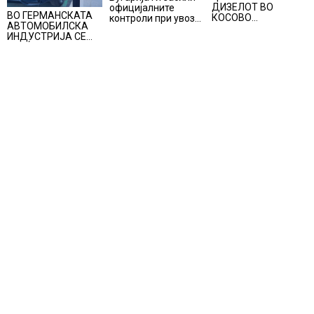
ДИЗЕЛОТ ВО
официјалните
ВО ГЕРМАНСКАТА
КОСОВО
контроли при увоз
АВТОМОБИЛСКА
НАМАЛЕНА ЗА ТРИ
на македонско
ИНДУСТРИЈА СЕ
ЦЕНТИ
свежо овошје,
ВРАЌА
домати и пиперки,
ОПТИМИЗМОТ
објави АХВ