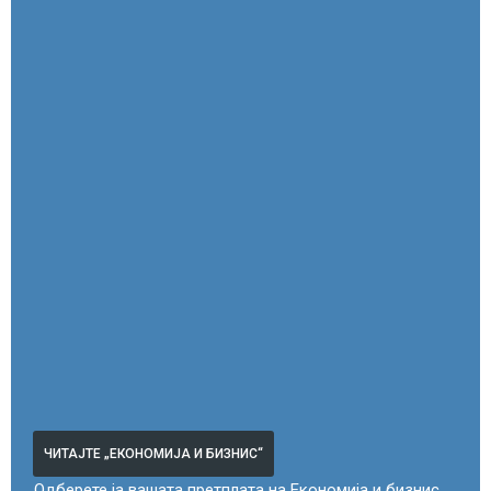
ЧИТАЈТЕ „ЕКОНОМИЈА И БИЗНИС“
Одберете ја вашата претплата на Економија и бизнис