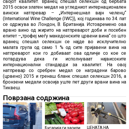
својот квалитет. Вранец спешал селекшн од бербата
2015 освои златен медал на угледниот интернационален
вински натпревар – „Интернешнал вајн челенџ“
(International Wine Challenge (IWC)), кој годинава по 34. пат
се одржува во Лондон, В. Британија. Истовремено ова
врвно вино од жирито на натпреварот доби и посебен
епитет –„трофеј меѓу македонските црвени вина“ со што
вранец спешал селекшн се најде во исклучително
малата група од само 1 % од сите пријавени вина на
натпреварот кои го добиваат ова одличје со кое се
потврдува дека ги исполнуваат највисоките
интернационални стандарди за квалитет. На овој
натпревар со сребрен медал се наградени барово
(црвено) 2015 и гренаш бланк спешал селекшн 2016, а
бронзени медали освоија уште пет други врвни вина на
Тиквеш.
Поврзана содржина
ЦЕНАТА НА
Бугарија ги засили