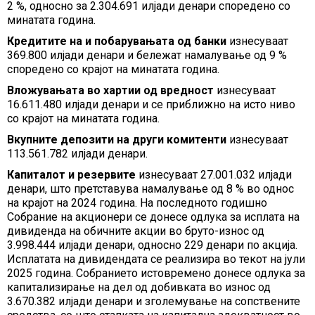
2 %, односно за 2.304.691 илјади денари споредено со
минатата година.
Кредитите на и побарувањата од банки
изнесуваат
369.800 илјади денари и бележат намалување од 9 %
споредено со крајот на минатата година.
Вложувањата во хартии од вредност
изнесуваат
16.611.480 илјади денари и се приближно на исто ниво
со крајот на минатата година.
Вкупните депозити на други комитенти
изнесуваат
113.561.782 илјади денари.
Капиталот и резервите
изнесуваат 27.001.032 илјади
денари, што претставува намалување од 8 % во однос
на крајот на 2024 година. На последното годишно
Собрание на акционери се донесе одлука за исплата на
дивиденда на обичните акции во бруто-износ од
3.998.444 илјади денари, односно 229 денари по акција.
Исплатата на дивидендата се реализира во текот на јули
2025 година. Собранието истовремено донесе одлука за
капитализирање на дел од добивката во износ од
3.670.382 илјади денари и зголемување на сопствените