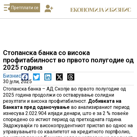
Претплати се
Стопанска банка со висока
профитабилност во првото полугодие од
2025 година
Бизнис
30 јули, 2025
Стопанска банка – АД Скопје во првото полугодие од
2025 година продолжи со остварување солидни
резултати и висока профитабилност.
Добивката на
Банката пред оданочување
во анализираниот период
изнесува 2.022.904 илјади денари, што е за 2 % повеќе
споредено со истиот период од претходната година.
Задржувајќи го високопрудентниот пристап во однос на
управувањето со квалитетот на кредитното портфолио,