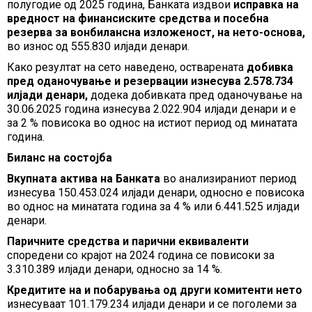
полугодие од 2025 година, Банката издвои
исправка на
вредност на финансиските средства и посебна
резерва за вонбилансна изложеност, на нето-основа,
во износ од 555.830 илјади денари.
Како резултат на сето наведено, остварената
добивка
пред оданочување и резервации изнесува 2.578.734
илјади денари,
додека добивката пред оданочување на
30.06.2025 година изнесува 2.022.904 илјади денари и е
за 2 % повисока во однос на истиот период од минатата
година.
Биланс на состојба
Вкупната актива на Банката
во анализираниот период
изнесува 150.453.024 илјади денари, односно е повисока
во однос на минатата година за 4 % или 6.441.525 илјади
денари.
Паричните средства и парични еквиваленти
споредени со крајот на 2024 година се повисоки за
3.310.389 илјади денари, односно за 14 %.
Кредитите на и побарувања од други комитенти нето
изнесуваат 101.179.234 илјади денари и се поголеми за