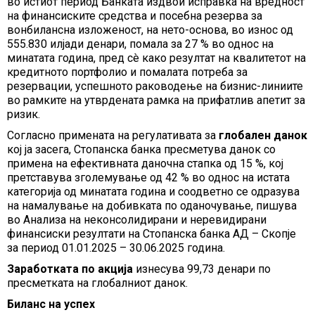
во истиот период Банката издвои исправка на вредност
на финансиските средства и посебна резерва за
вонбилансна изложеност, на нето-основа, во износ од
555.830 илјади денари, помала за 27 % во однос на
минатата година, пред сè како резултат на квалитетот на
кредитното портфолио и помалата потреба за
резервации, успешното раководење на бизнис-линиите
во рамките на утврдената рамка на прифатлив апетит за
ризик.
Согласно примената на регулативата за
глобален данок
кој ја засега, Стопанска банка пресметува данок со
примена на ефективната даночна стапка од 15 %, кој
претставува зголемување од 42 % во однос на истата
категорија од минатата година и соодветно се одразува
на намалување на добивката по оданочување, пишува
во Анализа на неконсолидирани и неревидирани
финансиски резултати на Стопанска банка АД – Скопје
за период 01.01.2025 – 30.06.2025 година.
Заработката по акција
изнесува 99,73 денари по
пресметката на глобалниот данок.
Биланс на успех