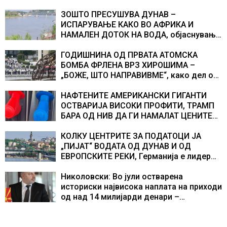
ЗОШТО ПРЕСУШУВА ДУНАВ –
ИСПАРУВАЊЕ КАКО ВО АФРИКА И
НАМАЛЕН ДОТОК НА ВОДА, објаснување
на хидрогеолог од Србија
ГОДИШНИНА ОД ПРВАТА АТОМСКА
БОМБА ФРЛЕНА ВРЗ ХИРОШИМА –
„БОЖЕ, ШТО НАПРАВИВМЕ“, како дел од
екипажот во авионот „Енола Геј“ и
учесниците во бомбардирањето го
НАФТЕНИТЕ АМЕРИКАНСКИ ГИГАНТИ
доживуваа овој настан што го промени
ОСТВАРИЈА ВИСОКИ ПРОФИТИ, ТРАМП
текот на историјата
БАРА ОД НИВ ДА ГИ НАМАЛАТ ЦЕНИТЕ
НА ГОРИВАТА
КОЛКУ ЦЕНТРИТЕ ЗА ПОДАТОЦИ ЈА
„ПИЈАТ“ ВОДАТА ОД ДУНАВ И ОД
ЕВРОПСКИТЕ РЕКИ, Германија е лидер
во Европа по бројот на изградени
центри за податоци
Николовски: Во јули остварена
историски највисока наплата на приходи
од над 14 милијарди денари –
изградивме систем што испорачува
резултати