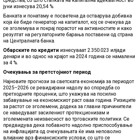
средства, со што стапката на капитална адекватност во
јуни изнесува 20,54 %.
Банката и понатаму е посветена да остварува добивка
која ќе биде генератор на капиталот, кој се очекува да
се зголемува и покрај порастот на активностите и како
резултат на регулаторните барања поставени од страна
на Централната банка.
Обврските по кредити
изнесуваат 2.350.023 илјади
денари и во однос на крајот на 2024 година се намалени
за 4 %.
Очекувања за претстојниот период
Најновите прогнози за светската економија за периодот
2025–2026 се ревидирани надолу во споредба со
претходните проценки, што укажува на посилно
забавување на економскиот раст оваа година. Ризиците
за растот се зголемени, додека за главни причинители
се наведуваат засилениот протекционизам и
зголемената неизвесност во трговските политики. Се
предвидува дека побавното надолно приспособување
на инфлацијата од очекувањата ќе има неповолно
влијание врз финансиските услови, со што се