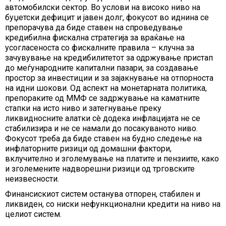
автомобилски сектор. Во услови на високо ниво на
буџетски дефицит и јавен долг, фокусот во иднина се
препорачува да биде ставен на спроведување
кредибилна фискална стратегија за враќање на
усогласеноста со фискалните правила – клучна за
зачувување на кредибилитетот за одржување пристап
до меѓународните капитални пазари, за создавање
простор за инвестиции и за зајакнување на отпорноста
на идни шокови. Од аспект на монетарната политика,
препораките од ММФ се задржување на каматните
стапки на исто ниво и затегнување преку
ликвидносните алатки сè додека инфлацијата не се
стабилизира и не се намали до посакуваното ниво.
Фокусот треба да биде ставен на будно следење на
инфлаторните ризици од домашни фактори,
вклучително и зголемување на платите и пензиите, како
и зголемените надворешни ризици од трговските
неизвесности.
Финансискиот систем останува отпорен, стабилен и
ликвиден, со ниски нефункционални кредити на ниво на
целиот систем.