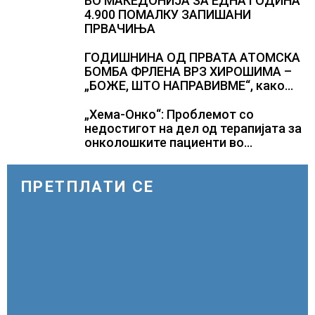
ВО МАКЕДОНИЈА ЗА ЕДНА ГОДИНА
4.900 ПОМАЛКУ ЗАПИШАНИ
ПРВАЧИЊА
ГОДИШНИНА ОД ПРВАТА АТОМСКА
БОМБА ФРЛЕНА ВРЗ ХИРОШИМА –
„БОЖЕ, ШТО НАПРАВИВМЕ“, како
дел од екипажот во авионот „Енола
Геј“ и учесниците во
„Хема-Онко“: Проблемот со
бомбардирањето го доживуваа овој
недостигот на дел од терапијата за
настан што го промени текот на
онколошките пациенти во
историјата
моментот е надминат
ПРЕТПЛАТИ СЕ