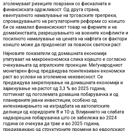
зголемуваат ризиците поврзани со фискалната и
финансиската одржливост. Од друга страна,
евентуалното намалување на трговските препреки,
спроведувањето на регулаторните реформи со коишто
би се намалил финансискиот товар на фирмите и на
домаќинствата, разрешувањето на воените конфликти и
посилното намалување на цената на нафтата се фактори
коишто може да придонесат за повисок светски раст.
Најновите показатели од домашната економија
упатуваат на макроекономска слика којашто е согласно
очекувањата од априлските проекции. Меѓународниот
монетарен фонд предвидува поинтензивен економски
раст во услови на зголемена неизвесност. Се
предвидува закрепнување на домашната економија и
зајакнување на растот од 3,3 % во 2025 година,
поттикнат од поголемата домашна побарувачка и од
планираните јавни инвестиции, особено од
интензивирањето на изградбата на автопатските
делници од коридорите 8 и 10-д. Влијанието на слабата
надворешна побарувачка што се забележа во 2024
година се очекува да трае и во 2025 година,
предизвикано од структурните промени во европскиот