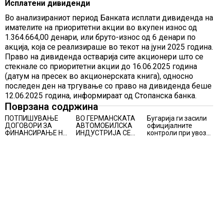
Исплатени дивиденди
Во анализираниот период Банката исплати дивиденда на
имателите на приоритетни акции во вкупен износ од
1.364.664,00 денари, или бруто-износ од 6 денари по
акција, која се реализираше во текот на јуни 2025 година.
Право на дивиденда остварија сите акционери што се
стекнале со приоритетни акции до 16.06.2025 година
(датум на пресек во акционерската книга), односно
последен ден на тргување со право на дивиденда беше
12.06.2025 година, информираат од Стопанска банка.
Поврзана содржина
ПОТПИШУВАЊЕ
ВО ГЕРМАНСКАТА
Бугарија ги засили
ДОГОВОРИ ЗА
АВТОМОБИЛСКА
официјалните
ФИНАНСИРАЊЕ НА
ИНДУСТРИЈА СЕ
контроли при увоз
ПРУГАТА КРИВА
ВРАЌА
на македонско
ПАЛАНКА-ДЕВЕ
ОПТИМИЗМОТ
свежо овошје,
БАИР
домати и пиперки,
објави АХВ