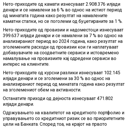
Нето-приходите од камати изнесуваат 2.908.376 илјади
денари и се намалени за 6 % во однос на истиот период
од минатата година како резултат на намалените
каматни стапки, но се поголеми од буџетираните за 1 %.
Нето-приходите од провизии и надоместоци изнесуваат
399.637 илјади денари и се намалени за 7 % во однос на
анализираниот период во 2024 година, како резултат на
зголемените расходи од провизии кои ги наплатуваат
добавувачите на соодветните сервиси и истовремено
намалување на провизиите кај одредени сервиси во
интерес на клиентите.
Нето-приходите од курсни разлики изнесуваат 102.145
илјади денари и се зголемени за 30 % во однос на
анализираниот период од минатата година како резултат
на зголемениот обем на активности.
Останатите приходи од дејноста изнесуваат 471.802
илјади денари.
Одржувањето на квалитетот на кредитното портфолио и
управувањето со кредитниот ризик се во приоритетните
цели на Банката. Според тоа, на крајот на првото