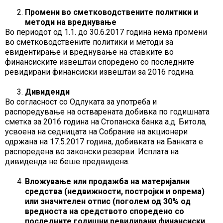
Промени во сметководствените политики и
методи на вреднување
Во периодот од 1.1. до 30.6.2017 година нема промени
во сметководствените политики и методи за
евидентирање и вреднување на ставките во
финансиските извештаи споредено со последните
ревидирани финансиски извештаи за 2016 година.
Дивиденди
Во согласност со Одлуката за употреба и
распоредување на остварената добивка по годишната
сметка за 2016 година на Стопанска банка а.д. Битола,
усвоена на седницата на Собрание на акционери
одржана на 17.5.2017 година, добивката на Банката е
распоредена во законски резерви. Исплата на
дивиденда не беше предвидена.
Вложување или продажба на материјални
средства (недвижности, постројки и опрема)
или значителен отпис (поголем од 30% од
вредноста на средството споредено со
последните годишни ревидирани финансиски