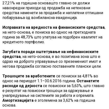
27,21% на годишна основашто главно се должи
навонредни приходи од продажба на нетековни
средства наменети за продажба и наплатени отпишани
побарувања од вонбилансна евиденција.
Исправката на вредноста на финансиските средства
,
на нето-основа, е пониска во однос на претходната
година за 48,73% што упатува на подобрен квалитет на
кредитното портфолио.
Загубата поради оштетување на нефинансиските
средства
, на нето-основа, е во позитивна зона што е
одраз на доброто управување со преземениот имот и
негова продажба согласно поставените плански цели.
Трошоците за вработените
се пониски за 4,81% во
однос на периодот 1.1–30.6.2016 година.
Останатите
расходи од дејноста
се повисоки за 5,63%, што главно
е резултат на повисоки трошоци за одржување и
унапредување на системите за работа и опремата.
Амортизацијата
е зголемена за 3,62% на годишна
основа.