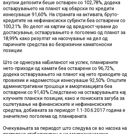
вкупни депозити беше остварен со 102,78%, додека
остварувањето на планот кај обврски по кредити
изнесуваше 91,60%. На страната на активата, бруто-
кредитите на нефинансиски субјекти беа остварени со
100,21%. Во делот на хартии од вредност чувани до
достасување, остварувањето е поголемо од планот за
18,99% како резултат на насочување на дел од
паричните средства во безризични каматоносни
позиции.
Што се однесува наБилансот на успех, планираните
нето-приходи од камати беа остварени со 96,72%,
додека остварувањето на планот кај нето приходите од
провизии и надоместоци изнесуваше 92,50%. Општите
административни трошоци и амортизацијата беа
остварени со 91,43%.Следствено на остварувањата кај
клучните плански позиции, како и пониската загуба за
оштетување на финансиските и нефинансиските
средтва, добивката за периодот 1.1-30.6.2017 година е
значително поголема од планираната.
Очекувањата за периодот што следува се во насока на