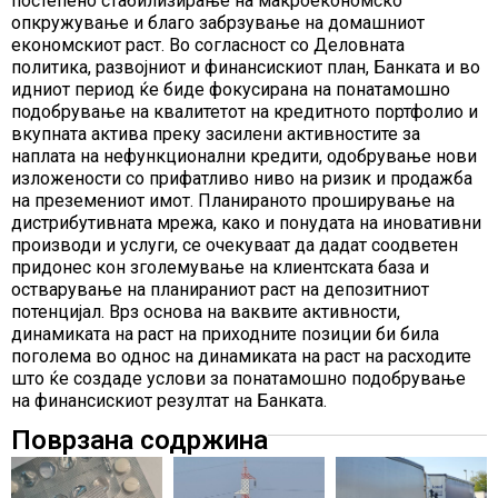
постепено стабилизирање на макроекономско
опкружување и благо забрзување на домашниот
економскиот раст. Во согласност со Деловната
политика, развојниот и финансискиот план, Банката и во
идниот период ќе биде фокусирана на понатамошно
подобрување на квалитетот на кредитното портфолио и
вкупната актива преку засилени активностите за
наплата на нефункционални кредити, одобрување нови
изложености со прифатливо ниво на ризик и продажба
на преземениот имот. Планираното проширување на
дистрибутивната мрежа, како и понудата на иновативни
производи и услуги, се очекуваат да дадат соодветен
придонес кон зголемување на клиентската база и
остварување на планираниот раст на депозитниот
потенцијал. Врз основа на ваквите активности,
динамиката на раст на приходните позиции би била
поголема во однос на динамиката на раст на расходите
што ќе создаде услови за понатамошно подобрување
на финансискиот резултат на Банката.
Поврзана содржина