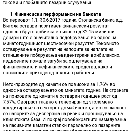
текови и глобалните пазарни случувања.
Финансиски перформанси на Банката
Во периодот 1.1.-30.6.2017 година, Стопанска банка а.д.
Битола оствари позитивен финансиски резултат
односно бруто добивка во износ од 32,15 милиони
денари што е значително подобрување во однос на
минатогодишниот шестмесечен резултат. Тековното
остварување е резултат на напорите за наплата на
отпишаните побарувања евидентирани вонбилансно,
издвоените помали загуби за оштетување на
финансиските и нефинансиските средства, како и
повисоките приходи од тековно работење.
Нето-приходите од камати се повисоки за 1,76% во
однос на остварувањето од минатата година. На страната
на приходите од камати е остварен годишен раст од
7,57%. Овој раст главно е генериран од зголемено
кредитирање на секторот домаќинство, а во согласност
со напорите за дисперзија на ризик и проширување на
клиентската база. И покрај повеќекратните намалувања
на пасивните каматни стапки паралелно со пазарните