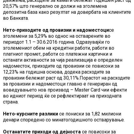
движења, расходите за камати бележат годишен раст од
20,57% што генерално се должи на зголемена
депозитна база како резултат на довербата на клиентите
во Банката.
Нето-приходите од провизии и надоместоци
се
зголемени за 5,29% во однос на остварените во
периодот 1.1 – 30.6.2016 година. Одразувајќи го
зголемениот обем на кредитни работи, работи во
платниот промет, работи со платежни картички и
останати активности за чија реализација е определен
надоместок, приходите од провизии се повисоки за
12,23% на годишна основа, додека расходите за
провизии бележат раст од 30,11%.Порастот на расходите
за провизии и надоместоци главно е генериран од
воведувањето нов производ – Master Card чии ефекти
во идниот период ќе се рефлектираат на приходната
страна.
Нето-курсните разлики
се пониски за 1,82 милиони
денари споредено со минатогодишното остварување.
Останатите приходи од дејноста
се повисоки за