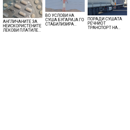
ВО УСЛОВИ НА
ПОРАДИ СУШАТА
СУША БУГАРИЈА ГО
АНГЛИЧАНИТЕ ЗА
РЕЧНИОТ
СТАБИЛИЗИРА
НЕИСКОРИСТЕНИТЕ
ТРАНСПОРТ НА
РЕГИОНАЛНИОТ
ЛЕКОВИ ПЛАТИЛЕ
СТОКИ СЕ ПРЕФРЛА
ЕНЕРГЕТСКИ
480 МИЛИОНИ
НА КАМИОНИ И
СИСТЕМ, како
ФУНТИ, повик до
ВОЗОВИ, Германија
Бугарија стана
пациентите да
со итни мерки
балкански шампион
бараат само лекови
овозможува
во складирање на
што навистина им
камионџиите да
енергија од батерии
се потребни
возат и во недела