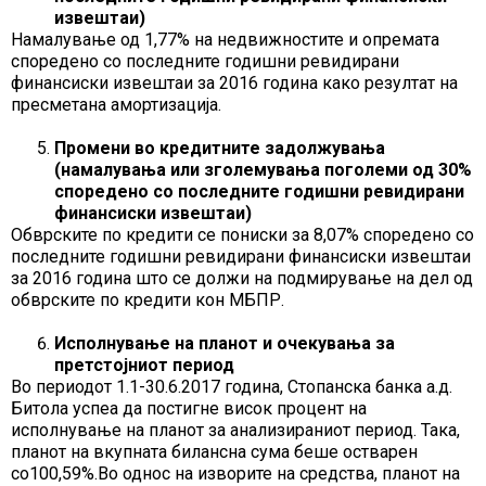
извештаи)
Намалување од 1,77% на недвижностите и опремата
споредено со последните годишни ревидирани
финансиски извештаи за 2016 година како резултат на
пресметана амортизација.
Промени во кредитните задолжувања
(намалувања или зголемувања поголеми од 30%
споредено со последните годишни ревидирани
финансиски извештаи)
Обврските по кредити се пониски за 8,07% споредено со
последните годишни ревидирани финансиски извештаи
за 2016 година што се должи на подмирување на дел од
обврските по кредити кон МБПР.
Исполнување на планот и очекувања за
претстојниот период
Во периодот 1.1-30.6.2017 година, Стопанска банка а.д.
Битола успеа да постигне висок процент на
исполнување на планот за анализираниот период. Така,
планот на вкупната билансна сума беше остварен
со100,59%.Во однос на изворите на средства, планот на