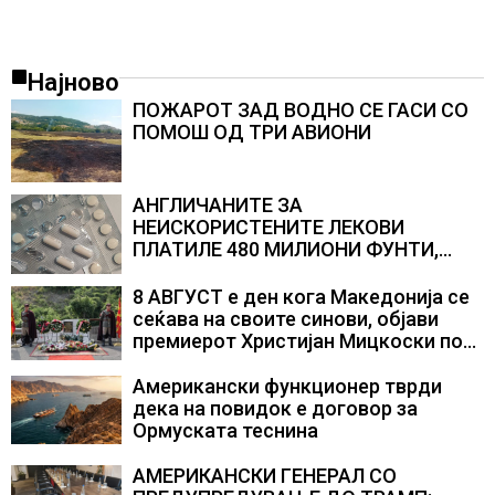
Најново
ПОЖАРОТ ЗАД ВОДНО СЕ ГАСИ СО
ПОМОШ ОД ТРИ АВИОНИ
АНГЛИЧАНИТЕ ЗА
НЕИСКОРИСТЕНИТЕ ЛЕКОВИ
ПЛАТИЛЕ 480 МИЛИОНИ ФУНТИ,
повик до пациентите да бараат
само лекови што навистина им се
8 АВГУСТ е ден кога Македонија се
потребни
сеќава на своите синови, објави
премиерот Христијан Мицкоски по
повод 25 годишнината од
загинувањето на десетмината
Американски функционер тврди
прилепски бранители
дека на повидок е договор за
Ормуската теснина
АМЕРИКАНСКИ ГЕНЕРАЛ СО