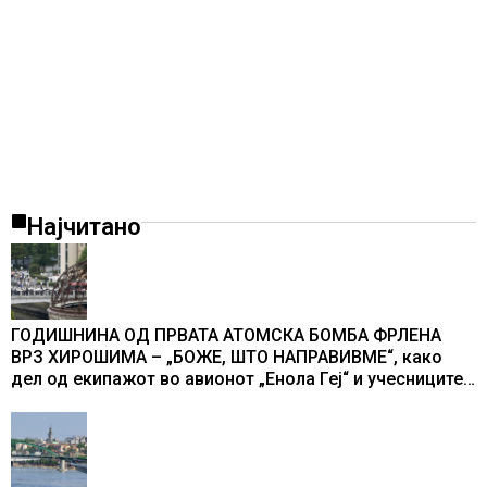
Најчитано
ГОДИШНИНА ОД ПРВАТА АТОМСКА БОМБА ФРЛЕНА
ВРЗ ХИРОШИМА – „БОЖЕ, ШТО НАПРАВИВМЕ“, како
дел од екипажот во авионот „Енола Геј“ и учесниците
во бомбардирањето го доживуваа овој настан што го
промени текот на историјата