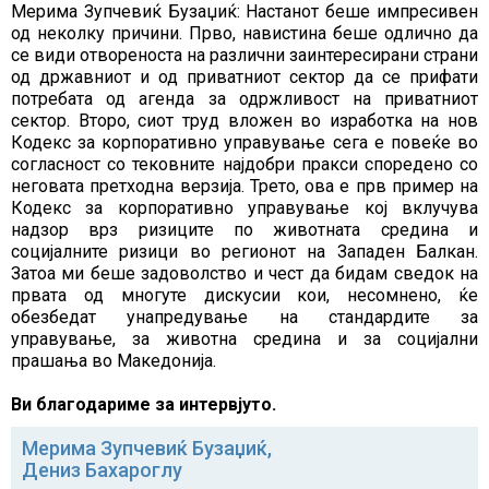
Мерима Зупчевиќ Бузаџиќ: Настанот беше импресивен
од неколку причини. Прво, навистина беше одлично да
се види отвореноста на различни заинтересирани страни
од државниот и од приватниот сектор да се прифати
потребата од агенда за одржливост на приватниот
сектор. Второ, сиот труд вложен во изработка на нов
Кодекс за корпоративно управување сега е повеќе во
согласност со тековните најдобри пракси споредено со
неговата претходна верзија. Трето, ова е прв пример на
Кодекс за корпоративно управување кој вклучува
надзор врз ризиците по животната средина и
социјалните ризици во регионот на Западен Балкан.
Затоа ми беше задоволство и чест да бидам сведок на
првата од многуте дискусии кои, несомнено, ќе
обезбедат унапредување на стандардите за
управување, за животна средина и за социјални
прашања во Македонија.
Ви благодариме за интервјуто.
Мерима Зупчевиќ Бузаџиќ
,
Дениз Бахароглу