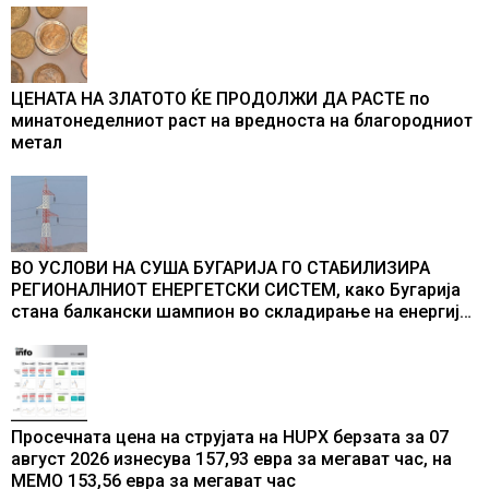
ЦЕНАТА НА ЗЛАТОТО ЌЕ ПРОДОЛЖИ ДА РАСТЕ по
минатонеделниот раст на вредноста на благородниот
метал
ВО УСЛОВИ НА СУША БУГАРИЈА ГО СТАБИЛИЗИРА
РЕГИОНАЛНИОТ ЕНЕРГЕТСКИ СИСТЕМ, како Бугарија
стана балкански шампион во складирање на енергија
од батерии
Просечната цена на струјата на HUPX берзата за 07
август 2026 изнесува 157,93 евра за мегават час, на
МЕМО 153,56 евра за мегават час