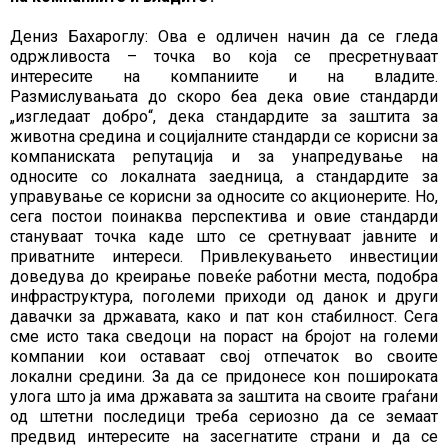
Дениз Бахароглу: Ова е одличен начин да се гледа
одржливоста – точка во која се пресретнуваат
интересите на компаниите и на владите.
Размислувањата до скоро беа дека овие стандарди
„изгледаат добро“, дека стандардите за заштита за
животна средина и социјалните стандарди се корисни за
компаниската репутација и за унапредување на
односите со локалната заедница, а стандардите за
управување се корисни за односите со акционерите. Но,
сега постои поинаква перспектива и овие стандарди
стануваат точка каде што се сретнуваат јавните и
приватните интереси. Привлекувањето инвестиции
доведува до креирање повеќе работни места, подобра
инфраструктура, поголеми приходи од данок и други
давачки за државата, како и пат кон стабилност. Сега
сме исто така сведоци на пораст на бројот на големи
компании кои оставаат свој отпечаток во своите
локални средини. За да се придонесе кон пошироката
улога што ја има државата за заштита на своите граѓани
од штетни последици треба сериозно да се земаат
предвид интересите на засегнатите страни и да се