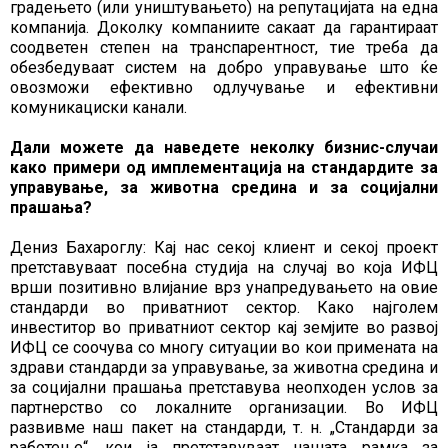
градењето (или уништувањето) на репутацијата на една
компанија. Доколку компаниите сакаат да гарантираат
соодветен степен на транспарентност, тие треба да
обезбедуваат систем на добро управување што ќе
овозможи ефективно одлучување и ефективни
комуникациски канали.
Дали можете да наведете неколку бизнис-случаи
како примери од имплементација на стандардите за
управување, за животна средина и за социјални
прашања?
Дениз Бахароглу: Кај нас секој клиент и секој проект
претставуваат посебна студија на случај во која ИФЦ
врши позитивно влијание врз унапредувањето на овие
стандарди во приватниот сектор. Како најголем
инвеститор во приватниот сектор кај земјите во развој
ИФЦ се соочува со многу ситуации во кои примената на
здрави стандарди за управување, за животна средина и
за социјални прашања претставува неопходен услов за
партнерство со локалните организации. Во ИФЦ
развивме наш пакет на стандарди, т. н. „Стандарди за
работење“, кои ја претставуваат нашата рамка за