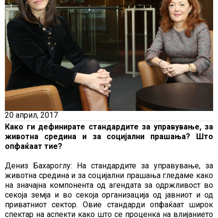
20 април, 2017
Како ги дефинирате стандардите за управување, за
животна средина и за социјални прашања? Што
опфаќаат тие?
Дениз Бахароглу: На стандардите за управување, за
животна средина и за социјални прашања гледаме како
на значајна компонента од агендата за одржливост во
секоја земја и во секоја организација од јавниот и од
приватниот сектор. Овие стандарди опфаќаат широк
спектар на аспекти како што се проценка на влијанието