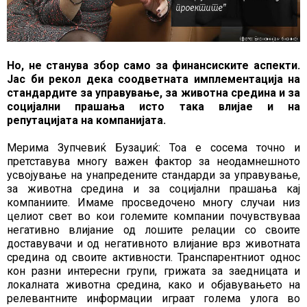
Но, не станува збор само за финансиските аспекти.
Јас би рекол дека соодветната имплементација на
стандардите за управување, за животна средина и за
социјални прашања исто така влијае и на
репутацијата на компанијата.
Мерима Зупчевиќ Бузаџиќ: Тоа е сосема точно и
претставува многу важен фактор за неодамнешното
усвојување на унапредените стандарди за управување,
за животна средина и за социјални прашања кај
компаниите. Имаме просведочено многу случаи низ
целиот свет во кои големите компании почувствуваа
негативно влијание од лошите релации со своите
доставувачи и од негативното влијание врз животната
средина од своите активности. Транспарентниот однос
кон разни интересни групи, грижата за заедницата и
локалната животна средина, како и објавувањето на
релевантните информации играат голема улога во