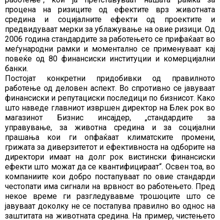
процена на ризиците од ефектите врз животната
средина и социјалните ефекти од проектите и
предвидуваат мерки за ублажување на овие ризици. Од
2006 година стандардите за работењето се прифаќаат во
меѓународни рамки и моментално се применуваат кај
повеќе од 80 финансиски институции и комерцијални
банки.
Постојат конкретни придобивки од правилното
работење од деловен аспект. Во спротивно се јавуваат
финансиски и репутациски последици по бизнисот. Како
што наведе главниот извршен директор на Блек рок во
магазинот Бизнис инсајдер, „стандардите за
управување, за животна средина и за социјални
прашања кои ги опфаќаат климатските промени,
грижата за диверзитетот и ефективноста на одборите на
директори имаат на долг рок вистински финансиски
ефекти што можат да се квантифицираат“. Освен тоа, во
компаниите кои добро постапуваат по овие стандарди
честопати има сигнали на врвност во работењето. Пред
некое време ги разгледувавме трошоците што се
јавуваат доколку не се постапува правилно во однос на
заштитата на животната средина. На пример, чистењето