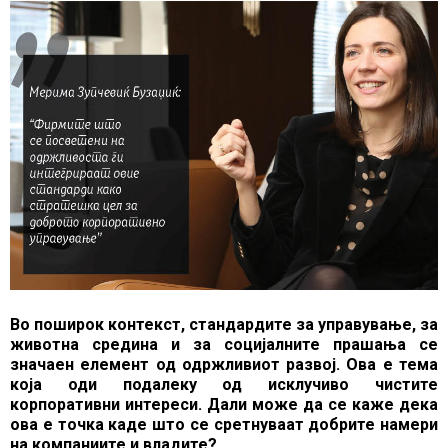
Во поширок контекст, стандардите за управување, за
животна средина и за социјалните прашања се
значаен елемент од одржливиот развој. Ова е тема
која оди подалеку од исклучиво чистите
корпоративни интереси. Дали може да се каже дека
ова е точка каде што се сретнуваат добрите намери
на компаниите и владите?