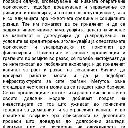
подобри одлуки, зголемување на нивната оперативна
ефикасност, подобро вреднување и управување со
ризиците и влијанијата, и тоа како со репутациските, така
и со влијанијата врз животната средина и социјалните
ризици. Тие им помагаат да се привлечат и да се
задржат инвестициите намалувајќи ја цената на чинење
на капиталот и доведувајќи до унапредување на
условите за кредитирање, зголемувајќи ја оперативната
ефикасност и унапредувајќи го пристапот до
финансирање. Приватните и јавните организации и
граѓаните во земјите во развој сѐ повеќе настојуваат да
се интегрираат во глобалната економија и да привлечат
капитал за раст и развој на локалниот бизнис, да
креираат работни места и да ја подобрат
инфраструктурата за сите граѓани. Меѓутоа, овие
стандарди честопати може да се гледаат како бариера.
Сепак, организациите што ќе ги вградат овие аспекти во
своите деловни модели добиваат поврат на
инвестицијата со тоа што уживаат во пониските
трошоци за домашниот и за странскиот капитал и во
позитивно влијание врз ефикасноста на деловните
процеси што доведува до долгорочни заштеди.
Фирмите што се посветени на одржливоста ги