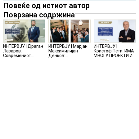
Повеќе од истиот автор
Поврзана содржина
ИНТЕРВЈУ | Драган
ИНТЕРВЈУ | Марјан
ИНТЕРВЈУ |
Лазаров:
Максимилијан
Кристоф Пети: ИМА
Современиот
Денков:
МНОГУ ПРОЕКТИ И
бизнис не бара
СОЗДАВАМ
ПОНУДИ НА МАСА,
правно мислење,
ВНИМАТЕЛНО
НО ТИЕ НЕ СЕ
туку правно
ОСМИСЛЕНИ
МАТЕРИЈАЛИЗИРААТ
одржливо деловно
ПРОСТОРИ
решение