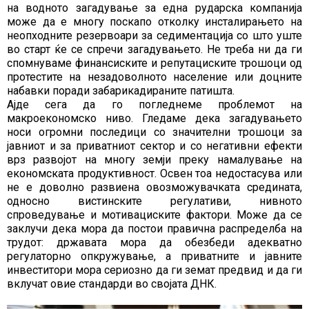
на водното загадување за една рударска компанија
може да е многу поскапо отколку инсталирањето на
неопходните резервоари за седиментација со што уште
во старт ќе се спречи загадувањето. Не треба ни да ги
спомнуваме финансиските и репутациските трошоци од
протестите на незадоволното население или доцните
набавки поради забарикадираните патишта.
Ајде сега да го погледнеме проблемот на
макроекономско ниво. Гледаме дека загадувањето
носи огромни последици со значителни трошоци за
јавниот и за приватниот сектор и со негативни ефекти
врз развојот на многу земји преку намалување на
економската продуктивност. Освен тоа недостасува или
не е доволно развиена овозможувачката средината,
односно вистинските регулативи, нивното
спроведување и мотивациските фактори. Може да се
заклучи дека мора да постои правична распределба на
трудот: државата мора да обезбеди адекватно
регулаторно опкружување, а приватните и јавните
инвеститори мора сериозно да ги земат предвид и да ги
вклучат овие стандарди во својата ДНК.