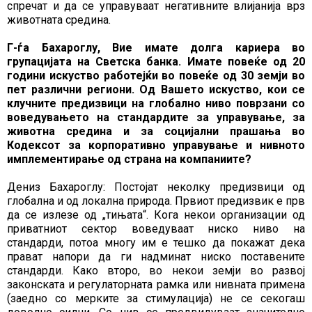
спречат и да се управуваат негативните влијанија врз
животната средина.
Г-ѓа Бахароглу, Вие имате долга кариера во
групацијата на Светска банка. Имате повеќе од 20
години искуство работејќи во повеќе од 30 земји во
пет различни региони. Од Вашето искуство, кои се
клучните предизвици на глобално ниво поврзани со
воведувањето на стандардите за управување, за
животна средина и за социјални прашања во
Кодексот за корпоративно управување и нивното
имплементирање од страна на компаниите?
Дениз Бахароглу: Постојат неколку предизвици од
глобална и од локална природа. Првиот предизвик е прв
да се излезе од „тињата“. Кога некои организации од
приватниот сектор воведуваат ниско ниво на
стандарди, потоа многу им е тешко да покажат дека
прават напори да ги надминат ниско поставените
стандарди. Како второ, во некои земји во развој
законската и регулаторната рамка или нивната примена
(заедно со мерките за стимулација) не се секогаш