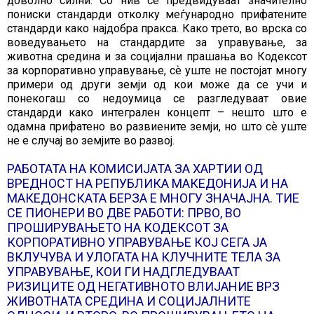
доволно силни. Со нив се предвидуваат значително
пониски стандарди отколку меѓународно прифатените
стандарди како најдобра пракса. Како трето, во врска со
воведувањето на стандардите за управување, за
животна средина и за социјални прашања во Кодексот
за корпоративно управување, сѐ уште не постојат многу
примери од други земји од кои може да се учи и
понекогаш со недоумица се разгледуваат овие
стандарди како интегрален концепт – нешто што е
одамна прифатено во развиените земји, но што сѐ уште
не е случај во земјите во развој.
РАБОТАТА НА КОМИСИЈАТА ЗА ХАРТИИ ОД
ВРЕДНОСТ НА РЕПУБЛИКА МАКЕДОНИЈА И НА
МАКЕДОНСКАТА БЕРЗА Е МНОГУ ЗНАЧАЈНА. ТИЕ
СЕ ПИОНЕРИ ВО ДВЕ РАБОТИ: ПРВО, ВО
ПРОШИРУВАЊЕТО НА КОДЕКСОТ ЗА
КОРПОРАТИВНО УПРАВУВАЊЕ КОЈ СЕГА ЈА
ВКЛУЧУВА И УЛОГАТА НА КЛУЧНИТЕ ТЕЛА ЗА
УПРАВУВАЊЕ, КОИ ГИ НАДГЛЕДУВААТ
РИЗИЦИТЕ ОД НЕГАТИВНОТО ВЛИЈАНИЕ ВРЗ
ЖИВОТНАТА СРЕДИНА И СОЦИЈАЛНИТЕ