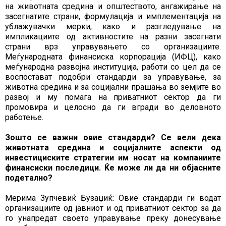
на животната средина и општеството, ангажирање на
засегнатите страни, формулација и имплементација на
ублажувачки мерки, како и разгледување на
импликациите од активностите на разни засегнати
страни врз управувањето со организациите.
Меѓународната финансиска корпорација (ИФЦ), како
меѓународна развојна институција, работи со цел да се
воспостават подобри стандарди за управување, за
животна средина и за социјални прашања во земјите во
развој и му помага на приватниот сектор да ги
промовира и целосно да ги вгради во деловното
работење.
Зошто се важни овие стандарди? Се вели дека
животната средина и социјалните аспекти од
инвестициските стратегии им носат на компаниите
финансиски последици. Ќе може ли да ни објасните
подетално?
Мерима Зупчевиќ Бузаџиќ: Овие стандарди ги водат
организациите од јавниот и од приватниот сектор за да
го унапредат своето управување преку донесување