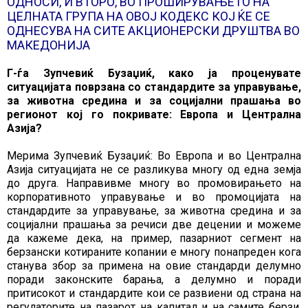
ОДНОСИ, И ВТОРО, ВО ПРОШИРУВАЊЕТО НА
ЦЕЛНАТА ГРУПА НА ОВОЈ КОДЕКС КОЈ ЌЕ СЕ
ОДНЕСУВА НА СИТЕ АКЦИОНЕРСКИ ДРУШТВА ВО
МАКЕДОНИЈА
Г-ѓа Зупчевиќ Бузаџиќ, како ја проценувате
ситуацијата поврзана со стандардите за управување,
за животна средина и за социјални прашања во
регионот кој го покривате: Европа и Централна
Азија?
Мерима Зупчевиќ Бузаџиќ: Во Европа и во Централна
Азија ситуацијата не се разликува многу од една земја
до друга. Направивме многу во промовирањето на
корпоративното управување и во промоцијата на
стандардите за управување, за животна средина и за
социјални прашања за речиси две децении и можеме
да кажеме дека, на пример, пазарниот сегмент на
берзански котираните копании е многу понапреден кога
станува збор за примена на овие стандарди делумно
поради законските барања, а делумно и поради
притисокот и стандардите кои се развиени од страна на
регулаторите на пазарот на капитал и на самите берзи.