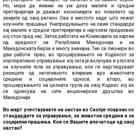
Но, мора да имаме на ум дека малите и средни
претпријатија ја движат економијата во повеќето од
земјите од овој регион. Ова е местото каде што лежат
клучните прашања. Унапредувањето на овие стандарди
кај малите и средни претпријатија е најголем предизвик
кој стои пред нас. Затоа работата на Комисијата за хартии
од вредност на Република Македонија и на
Македонската берза е многу значајна. Тие се пионери во
две работи: прво, во проширувањето на Кодексот за
корпоративно управување кој сега ја вклучува и улогата
на клучните тела за управување, кои ги надгледуваат
ризиците од негативното влијание врз животната
средина и социјалните односи, и второ, во
проширувањето на целната група на овој Кодекс кој ќе
се однесува на сите акционерски друштва во
Македонија.
Во март учествувавте на настан во Скопје поврзан со
стандардите за управување, за животна средина и за
социјални прашања. Кои се Вашите впечатоци од овој
настан?