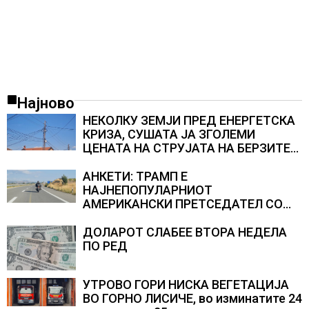
Најново
НЕКОЛКУ ЗЕМЈИ ПРЕД ЕНЕРГЕТСКА
КРИЗА, СУШАТА ЈА ЗГОЛЕМИ
ЦЕНАТА НА СТРУЈАТА НА БЕРЗИТЕ
НА НАД 700 ЕВРА ЗА МЕГАВАТ-ЧАС
АНКЕТИ: ТРАМП Е
НАЈНЕПОПУЛАРНИОТ
АМЕРИКАНСКИ ПРЕТСЕДАТЕЛ СО
ВТОР МАНДАТ, тој не ги признава
резултатите од последните анкети
ДОЛАРОТ СЛАБЕЕ ВТОРА НЕДЕЛА
ПО РЕД
УТРОВО ГОРИ НИСКА ВЕГЕТАЦИЈА
ВО ГОРНО ЛИСИЧЕ, во изминатите 24