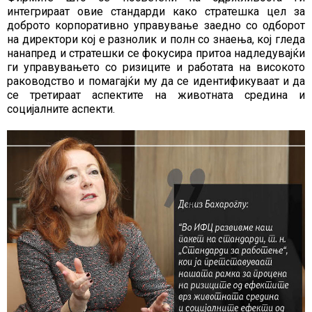
интегрираат овие стандарди како стратешка цел за
доброто корпоративно управување заедно со одборот
на директори кој е разнолик и полн со знаења, кој гледа
нанапред и стратешки се фокусира притоа надледувајќи
ги управувањето со ризиците и работата на високото
раководство и помагајќи му да се идентификуваат и да
се третираат аспектите на животната средина и
социјалните аспекти.