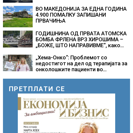
ВО МАКЕДОНИЈА ЗА ЕДНА ГОДИНА
4.900 ПОМАЛКУ ЗАПИШАНИ
ПРВАЧИЊА
ГОДИШНИНА ОД ПРВАТА АТОМСКА
БОМБА ФРЛЕНА ВРЗ ХИРОШИМА –
„БОЖЕ, ШТО НАПРАВИВМЕ“, како
дел од екипажот во авионот „Енола
Геј“ и учесниците во
„Хема-Онко“: Проблемот со
бомбардирањето го доживуваа овој
недостигот на дел од терапијата за
настан што го промени текот на
онколошките пациенти во
историјата
моментот е надминат
ПРЕТПЛАТИ СЕ