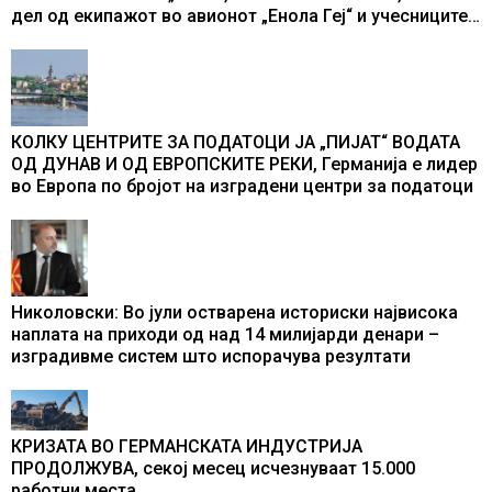
дел од екипажот во авионот „Енола Геј“ и учесниците
во бомбардирањето го доживуваа овој настан што го
промени текот на историјата
КОЛКУ ЦЕНТРИТЕ ЗА ПОДАТОЦИ ЈА „ПИЈАТ“ ВОДАТА
ОД ДУНАВ И ОД ЕВРОПСКИТЕ РЕКИ, Германија е лидер
во Европа по бројот на изградени центри за податоци
Николовски: Во јули остварена историски највисока
наплата на приходи од над 14 милијарди денари –
изградивме систем што испорачува резултати
КРИЗАТА ВО ГЕРМАНСКАТА ИНДУСТРИЈА
ПРОДОЛЖУВА, секој месец исчезнуваат 15.000
работни места