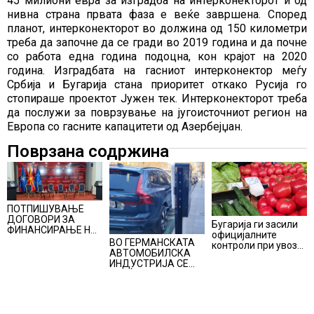
45 милиони евра за изградба на интерконекторот и од
нивна страна првата фаза е веќе завршена. Според
планот, интерконекторот во должина од 150 километри
треба да започне да се гради во 2019 година и да почне
со работа една година подоцна, кон крајот на 2020
година. Изградбата на гасниот интерконектор меѓу
Србија и Бугарија стана приоритет откако Русија го
стопираше проектот Јужен тек. Интерконекторот треба
да послужи за поврзување на југоисточниот регион на
Европа со гасните капацитети од Азербејџан.
Поврзана содржина
ПОТПИШУВАЊЕ
ДОГОВОРИ ЗА
Бугарија ги засили
ФИНАНСИРАЊЕ НА
официјалните
ПРУГАТА КРИВА
ВО ГЕРМАНСКАТА
контроли при увоз
ПАЛАНКА-ДЕВЕ
АВТОМОБИЛСКА
на македонско
БАИР
ИНДУСТРИЈА СЕ
свежо овошје,
ВРАЌА
домати и пиперки,
ОПТИМИЗМОТ
објави АХВ