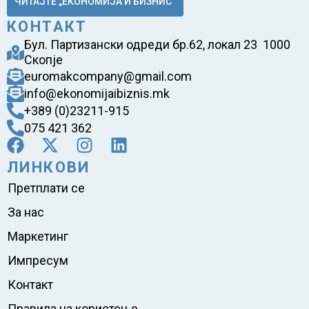
ЧИТАЈТЕ „ЕКОНОМИЈА И БИЗНИС“
КОНТАКТ
Бул. Партизански одреди бр.62, локал 23 1000
Скопје
euromakcompany@gmail.com
info@ekonomijaibiznis.mk
+389 (0)23211-915
075 421 362
ЛИНКОВИ
Претплати се
За нас
Маркетинг
Импресум
Контакт
Правила на користење