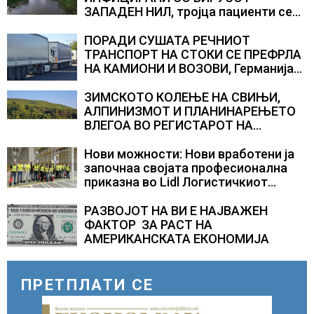
ЗАПАДЕН НИЛ, тројца пациенти се
во критична состојба
ПОРАДИ СУШАТА РЕЧНИОТ
ТРАНСПОРТ НА СТОКИ СЕ ПРЕФРЛА
НА КАМИОНИ И ВОЗОВИ, Германија
со итни мерки овозможува
камионџиите да возат и во недела
ЗИМСКОТО КОЛЕЊЕ НА СВИЊИ,
АЛПИНИЗМОТ И ПЛАНИНАРЕЊЕТО
ВЛЕГОА ВО РЕГИСТАРОТ НА
КУЛТУРНО НАСЛЕДСТВО НА
СЛОВЕНИЈА
Нови можности: Нови вработени ја
започнаа својата професионална
приказна во Lidl Логистичкиот
центар во Куманово
РАЗВОЈОТ НА ВИ Е НАЈВАЖЕН
ФАКТОР ЗА РАСТ НА
АМЕРИКАНСКАТА ЕКОНОМИЈА
ПРЕТПЛАТИ СЕ