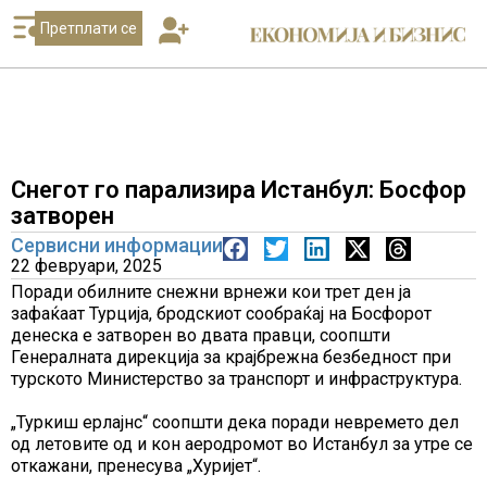
Претплати се
Снегот го парализира Истанбул: Босфор
затворен
Сервисни информации
22 февруари, 2025
Поради обилните снежни врнежи кои трет ден ја
зафаќаат Турција, бродскиот сообраќај на Босфорот
денеска е затворен во двата правци, соопшти
Генералната дирекција за крајбрежна безбедност при
турското Министерство за транспорт и инфраструктура.
„Туркиш ерлајнс“ соопшти дека поради невремето дел
од летовите од и кон аеродромот во Истанбул за утре се
откажани, пренесува „Хуријет“.