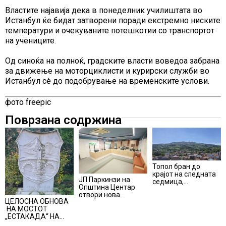
Властите најавија дека в понеделник училиштата во
Истанбул ќе бидат затворени поради екстремно ниските
температури и очекуваните потешкотии со транспортот
на учениците.
Од синоќа на полноќ, градските власти воведоа забрана
за движење на моторциклисти и курирски служби во
Истанбул сè до подобрување на временските услови.
фото freepic
Поврзана содржина
Топол бран до
крајот на следната
ЈП Паркинзи на
седмица,
Општина Центар
температури над 40
отвори нова
степени
ЦЕЛОСНА ОБНОВА
канцеларија за
НА МОСТОТ
грижа за корисници
„ЕСТАКАДА“ НА
ИЗЛЕЗОТ ОД