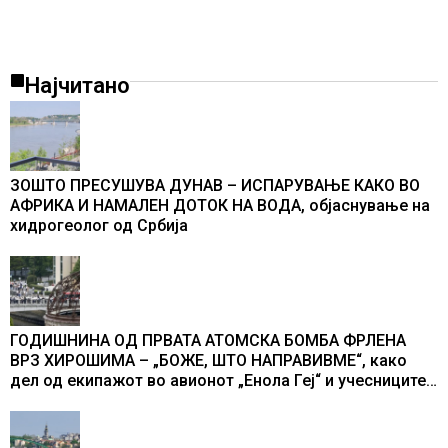
Најчитано
ЗОШТО ПРЕСУШУВА ДУНАВ – ИСПАРУВАЊЕ КАКО ВО
АФРИКА И НАМАЛЕН ДОТОК НА ВОДА, објаснување на
хидрогеолог од Србија
ГОДИШНИНА ОД ПРВАТА АТОМСКА БОМБА ФРЛЕНА
ВРЗ ХИРОШИМА – „БОЖЕ, ШТО НАПРАВИВМЕ“, како
дел од екипажот во авионот „Енола Геј“ и учесниците
во бомбардирањето го доживуваа овој настан што го
промени текот на историјата