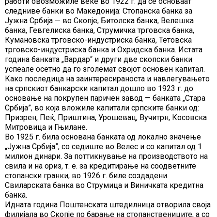
работи овозможиле веќе во 1922 г. да се основаат
следниве банки во Македонија: Стопанска банка за
Јужна Србија — во Скопје, Битолска банка, Велешка
банка, Гевгелиска банка, Струмичка трговска банка,
Кумановска трговско-индустриска банка, Тетовска
трговско-индустриска банка и Охридска банка. Истата
година банката „Вардар“ и други две скопски банки
успеале осетно да го зголемат својот основен капитал.
Како последица на заинтересираноста и навлегувањето
на српскиот банкарски капитал дошло во 1923 г. до
основање на покрупен паричен завод — банката „Стара
Србија”, во која вложиле капитали српските банки од:
Призрен, Пеќ, Приштина, Урошевац, Вучитрн, Косовска
Митровица и Гњилане.
Во 1925 г. била основана банката од локално значење
„Јужна Србија”, со седиште во Велес и со капитал од 1
милион динари. За поттикнување на производството на
свила и на ориз, т. е. за кредитирање на соодветните
стопански гранки, во 1926 г. биле создадени
Свиларската банка во Струмица и Виничката кредитна
банка.
Идната година Поштенската штедилница отворила своја
филијала во Скопје по барање на стопанствениците, а со