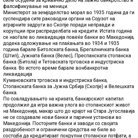
биле осудени за кривично дело на лажно банкротство и
фалсификување на меници.
Министерот за земјоделство морал во 1935 година да ги
суспендира сите раководни органи на Сојузот на
аграрните задруги во Скопје поради неправди и
корупции при распределбата на кредити. Истата година
се наоѓале во ликвидација повеќе банки во Македонија,
додека одложување на плаќањата во 1934 и 1935
година барале Битолската банка, Брегалничката банка
(Штип), Јужната банка (Велес), Преспанската стопанска
банка (Битола) и Тетовската трговска и индустриска
банка. Во истото време барале вонбанкротна
ликвидација
Кумановската трговска и индустриска банка,
Стопанската банка за Јужна Србија (Скопје) и Велешката
банка.
По совладувањето на кризата, банкарскиот капитал
продолжил да игра важна улога во стопанскиот живот
на Македонија, макар што до крајот на Стара Југославија
не се создавале нови банки и парични установи во
Македонија. Постојните банки и заводи со својата
раздробеност и ограничени средства не биле во
состојба да кредитираат покрупни стопански потфати, а