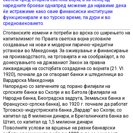
наредните броеви однапред можеме да најавиме дека
ќе истражиме како овие финансиски институции
функционирале и во турско време, па дури и во
средновековието.
Стопанските измени и потреби во врска со ширењето на
капитализмот по Првата светска војна условиле
создавање на нови и модерни парично-кредитни
установи во Македонија. За оживување и финансирање
на производството, на трговијата и на сообраќајот, а по
донесувањето на државниот Закон за правна
ликвидација на состојбата создадена со војната (21. VI
1920), почнале да се отвораат банки и штедилници во
Вардарска Македонија.
Напоредно со затечените од порано филијали на
српските банки во Скопје и во Битола (филијали на
Народна банка, Београдска задруга, Земаљска банка и
Француско-српска банка), во 1920 г. почнале да работат
Трговско-индустриската банка „Вардар” во Скопје, со
капитал од 8 милиони динари, и Брегалничката банка во
Штип, со капитал од 1,5 милиони динари.
Поволните услови за вршење на разни банкарски