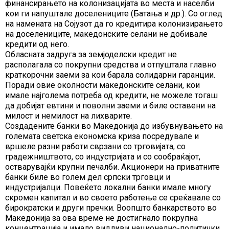
финансирањето на колонизацијата во места и населби
кои ги напуштале доселениците (Батања и др.). Со оглед
на намената на Сојузот да го кредитира колонизирањето
на доселениците, македонските селани не добивале
кредити од него.
Обласната задруга за земјоделски кредит не
располагала со покрупни средства и отпуштала главно
краткорочни заеми за кои барала солидарни гаранции.
Поради овие околности македонските селани, кои
имале најголема потреба од кредити, не можеле тогаш
да добијат евтини и поволни заеми и биле оставени на
милост и немилост на лихварите.
Создадените банки во Македонија до избувнувањето на
големата светска економска криза посредувале и
вршеле разни работи сврзани со трговијата, со
градежништвото, со индустријата и со сообраќајот,
остварувајќи крупни печалби. Акционери на приватните
банки биле во голем дел српски трговци и
индустријалци. Повеќето локални банки имале многу
скромен капитал и во своето работење се среќавале со
бирократски и други пречки. Воопшто банкарството во
Македонија за ова време не достигнало покрупна
концентрација и имало видливи национално-политички