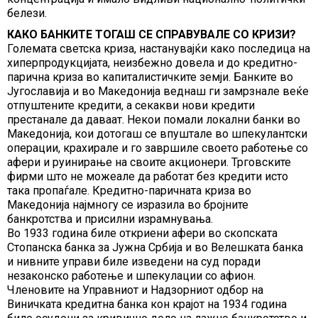
белези.
КАКО БАНКИТЕ ТОГАШ СЕ СПРАВУВАЛЕ СО КРИЗИ?
Големата светска криза, настанувајќи како последица на
хиперпродукцијата, неизбежно довела и до кредитно-
парична криза во капиталистичките земји. Банките во
Југославија и во Македонија веднаш ги замрзнале веќе
отпуштените кредити, а секакви нови кредити
престанале да даваат. Некои помали локални банки во
Македонија, кои дотогаш се впуштале во шпекулантски
операции, крахирале и го завршиле своето работење со
афери и руинирање на своите акционери. Трговските
фирми што не можеале да работат без кредити исто
така пропаѓале. Кредитно-паричната криза во
Македонија најмногу се изразила во бројните
банкротства и присилни израмнувања.
Во 1933 година биле откриени афери во скопската
Стопанска банка за Јужна Србија и во Велешката банка
и нивните управи биле изведени на суд поради
незаконско работење и шпекулации со афион.
Членовите на Управниот и Надзорниот одбор на
Виничката кредитна банка кон крајот на 1934 година