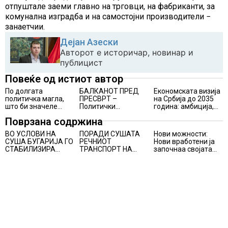
отпуштале заеми главно на трговци, на фабриканти, за
комунална изградба и на самостојни производители −
занаетчии.
Дејан Азески
Авторот е историчар, новинар и
публицист
Повеќе од истиот автор
По долгата
БАЛКАНОТ ПРЕД
Економската визија
политичка магла,
ПРЕСВРТ –
на Србија до 2035
што би значеле
Политички
година: амбиција,
победата на Румен
турбуленции,
можности и
Поврзана содржина
Радев и стабилна
безбедносни
неизвесност. Што
влада за
предизвици и нови
крие планот на
ВО УСЛОВИ НА
ПОРАДИ СУШАТА
Нови можности:
економската
геополитички линии
Вучиќ?
СУША БУГАРИЈА ГО
РЕЧНИОТ
Нови вработени ја
иднина на Бугарија?
СТАБИЛИЗИРА
ТРАНСПОРТ НА
започнаа својата
РЕГИОНАЛНИОТ
СТОКИ СЕ ПРЕФРЛА
професионална
ЕНЕРГЕТСКИ
НА КАМИОНИ И
приказна во Lidl
СИСТЕМ, како
ВОЗОВИ, Германија
Логистичкиот
Бугарија стана
со итни мерки
центар во Куманово
балкански шампион
овозможува
во складирање на
камионџиите да
енергија од батерии
возат и во недела