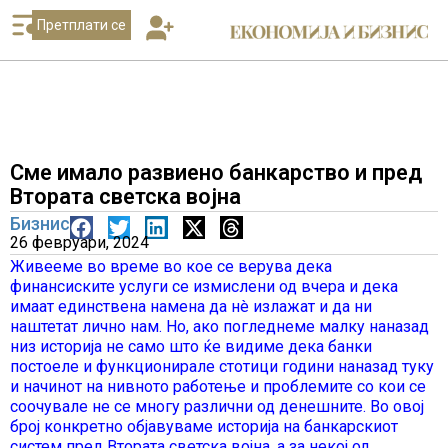
Претплати се
Сме имало развиено банкарство и пред
Втората светска војна
Бизнис
26 февруари, 2024
Живееме во време во кое се верува дека
финансиските услуги се измислени од вчера и дека
имаат единствена намена да нè излажат и да ни
наштетат лично нам. Но, ако погледнеме малку наназад
низ историја не само што ќе видиме дека банки
постоеле и функционирале стотици години наназад туку
и начинот на нивното работење и проблемите со кои се
соочувале не се многу различни од денешните. Во овој
број конкретно објавуваме историја на банкарскиот
систем пред Втората светска војна, а за некој од