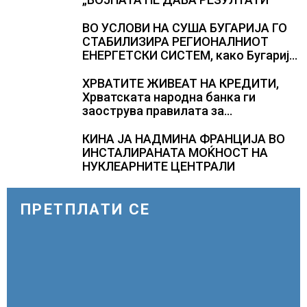
ВО УСЛОВИ НА СУША БУГАРИЈА ГО
СТАБИЛИЗИРА РЕГИОНАЛНИОТ
ЕНЕРГЕТСКИ СИСТЕМ, како Бугарија
стана балкански шампион во
складирање на енергија од батерии
ХРВАТИТЕ ЖИВЕАТ НА КРЕДИТИ,
Хрватската народна банка ги
заострува правилата за
кредитирање и предупредува на
зголемени ризици во финансискиот
КИНА ЈА НАДМИНА ФРАНЦИЈА ВО
систем
ИНСТАЛИРАНАТА МОЌНОСТ НА
НУКЛЕАРНИТЕ ЦЕНТРАЛИ
ПРЕТПЛАТИ СЕ