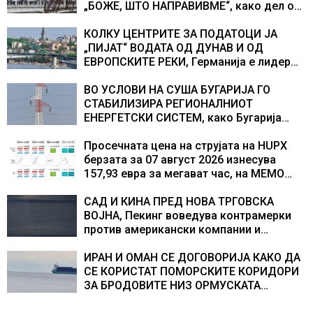
„БОЖЕ, ШТО НАПРАВИВМЕ“, како дел од
екипажот во авионот „Енола Геј“ и
учесниците во бомбардирањето го
КОЛКУ ЦЕНТРИТЕ ЗА ПОДАТОЦИ ЈА
доживуваа овој настан што го промени
„ПИЈАТ“ ВОДАТА ОД ДУНАВ И ОД
текот на историјата
ЕВРОПСКИТЕ РЕКИ, Германија е лидер
во Европа по бројот на изградени
центри за податоци
ВО УСЛОВИ НА СУША БУГАРИЈА ГО
СТАБИЛИЗИРА РЕГИОНАЛНИОТ
ЕНЕРГЕТСКИ СИСТЕМ, како Бугарија
стана балкански шампион во
складирање на енергија од батерии
Просечната цена на струјата на HUPX
берзата за 07 август 2026 изнесува
157,93 евра за мегават час, на МЕМО
153,56 евра за мегават час
САД И КИНА ПРЕД НОВА ТРГОВСКА
ВОЈНА, Пекинг воведува контрамерки
против американски компании и
организации
ИРАН И ОМАН СЕ ДОГОВОРИЈА КАКО ДА
СЕ КОРИСТАТ ПОМОРСКИТЕ КОРИДОРИ
ЗА БРОДОВИТЕ НИЗ ОРМУСКАТА
ТЕСНИНА