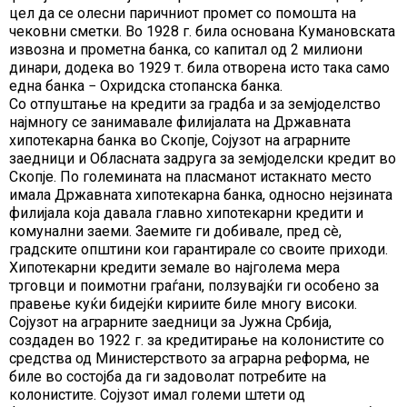
цел да се олесни паричниот промет со помошта на
чековни сметки. Во 1928 г. била основана Кумановската
извозна и прометна банка, со капитал од 2 милиони
динари, додека во 1929 т. била отворена исто така само
една банка − Охридска стопанска банка.
Со отпуштање на кредити за градба и за земјоделство
најмногу се занимавале филијалата на Државната
хипотекарна банка во Скопје, Сојузот на аграрните
заедници и Обласната задруга за земјоделски кредит во
Скопје. По големината на пласманот истакнато место
имала Државната хипотекарна банка, односно нејзината
филијала која давала главно хипотекарни кредити и
комунални заеми. Заемите ги добивале, пред сè,
градските општини кои гарантирале со своите приходи.
Хипотекарни кредити земале во најголема мера
трговци и поимотни граѓани, ползувајќи ги особено за
правење куќи бидејќи кириите биле многу високи.
Сојузот на аграрните заедници за Јужна Србија,
создаден во 1922 г. за кредитирање на колонистите со
средства од Министерството за аграрна реформа, не
биле во состојба да ги задоволат потребите на
колонистите. Сојузот имал големи штети од