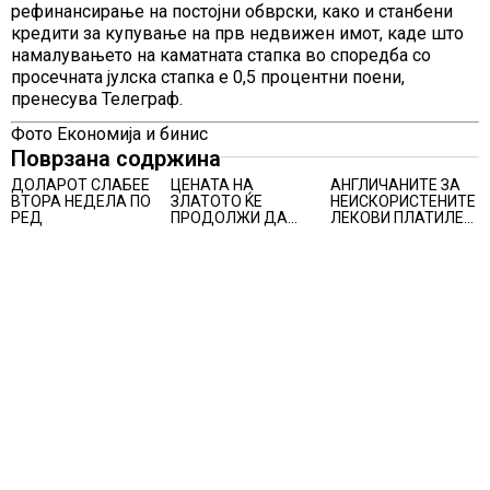
рефинансирање на постојни обврски, како и станбени
кредити за купување на прв недвижен имот, каде што
намалувањето на каматната стапка во споредба со
просечната јулска стапка е 0,5 процентни поени,
пренесува Телеграф.
Фото Економија и бинис
Поврзана содржина
ДОЛАРОТ СЛАБЕЕ
ЦЕНАТА НА
АНГЛИЧАНИТЕ ЗА
ВТОРА НЕДЕЛА ПО
ЗЛАТОТО ЌЕ
НЕИСКОРИСТЕНИТЕ
РЕД
ПРОДОЛЖИ ДА
ЛЕКОВИ ПЛАТИЛЕ
РАСТЕ по
480 МИЛИОНИ
минатонеделниот
ФУНТИ, повик до
раст на вредноста
пациентите да
на благородниот
бараат само лекови
метал
што навистина им
се потребни