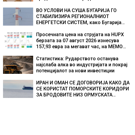
ВО УСЛОВИ НА СУША БУГАРИЈА ГО
СТАБИЛИЗИРА РЕГИОНАЛНИОТ
ЕНЕРГЕТСКИ СИСТЕМ, како Бугарија
стана балкански шампион во
складирање на енергија од батерии
Просечната цена на струјата на HUPX
берзата за 07 август 2026 изнесува
157,93 евра за мегават час, на МЕМО
153,56 евра за мегават час
Статистика: Рударството останува
најслаба алка во индустријата и покрај
потенцијалот за нови инвестиции
ИРАН И ОМАН СЕ ДОГОВОРИЈА КАКО ДА
СЕ КОРИСТАТ ПОМОРСКИТЕ КОРИДОРИ
ЗА БРОДОВИТЕ НИЗ ОРМУСКАТА
ТЕСНИНА