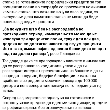
стапка за готовинските потрошувачки кредити за три
процентни поени во споредба со просечната номинална
каматна стапка што важеше во јули оваа година, со
очекување дека каматната стапка не може да биде
пониска од седум проценти.
„За понудите што беа на распродажба во
претходниот период, намалувањето може да не
изнесува три процентни поени, туку еден или два,
додека не се достигне нивото од седум проценти.
Исто така, имаме најава од некои банки дека ќе одат
под таа долна граница“,
рече Пападакис.
Таа додаде дека се препорачува клиентите внимателно
да се распрашаат за кредитните услови, да ги
разгледаат интернет презентациите на банките и да ги
споредат понудите, бидејќи бенефициите важат за
вработени со редовни месечни приходи до 100.000
динари и пензионери чија пензија не го надминува тој
износ.
Според неа, мерката се однесува на готовински и
потрошувачки кредити до еден милион динари, кредити
за рефинансирање без ограничување на износот,