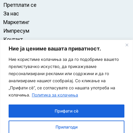
Претплати се
За нас
Маркетинг
Импресум
Контакт
Правила на користење
Ние ја цениме вашата приватност.
Ние користиме колачиња за да го подобриме вашето
прелистувачко искуство, да прикажуваме
персонализирани реклами или содржини и да го
анализираме нашиот сообраќај. Со кликање на
„Прифати сè“, се согласувате со нашата употреба на
колачиња.
Политика за колачиња
Прифати сè
“ЕУРО-МАК-КОМПАНИ” Д.О.О е членка на асоцијацијата
Прилагоди
за заштита на печатени медиуми