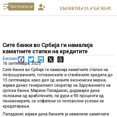
Претплати се
Сите банки во Србија ги намалија
каматните стапки на кредитите
Бизнис
16 септември, 2025
Сите банки во Србија ги намалија каматните стапки на
потрошувачките, готовинските и станбените кредити до
15 септември, како дел од новите економски мерки,
изјави денес генералниот секретар на Здружението на
српски банки, Марина Пападакис, додавајќи дека
половина од вработените, па дури и 90 проценти од
пензионерите, се опфатени со поповолни услови за
кредитирање.
Пападакис изјави дека банките ја намалиле каматната