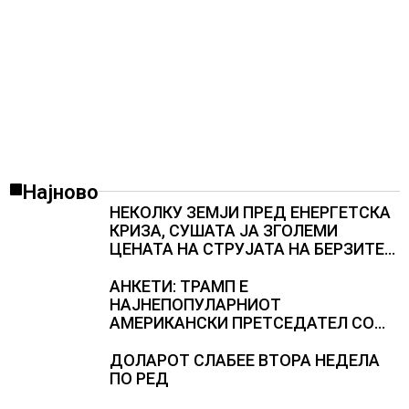
Најново
НЕКОЛКУ ЗЕМЈИ ПРЕД ЕНЕРГЕТСКА
КРИЗА, СУШАТА ЈА ЗГОЛЕМИ
ЦЕНАТА НА СТРУЈАТА НА БЕРЗИТЕ
НА НАД 700 ЕВРА ЗА МЕГАВАТ-ЧАС
АНКЕТИ: ТРАМП Е
НАЈНЕПОПУЛАРНИОТ
АМЕРИКАНСКИ ПРЕТСЕДАТЕЛ СО
ВТОР МАНДАТ, тој не ги признава
резултатите од последните анкети
ДОЛАРОТ СЛАБЕЕ ВТОРА НЕДЕЛА
ПО РЕД