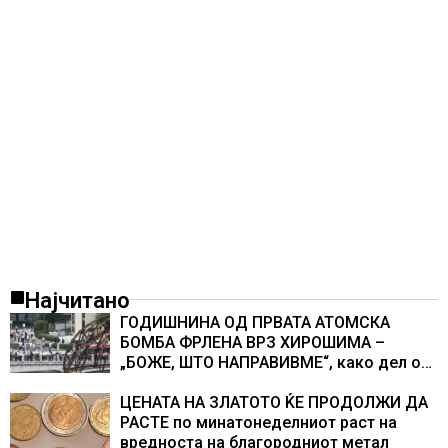
Најчитано
ГОДИШНИНА ОД ПРВАТА АТОМСКА
БОМБА ФРЛЕНА ВРЗ ХИРОШИМА –
„БОЖЕ, ШТО НАПРАВИВМЕ“, како дел од
екипажот во авионот „Енола Геј“ и
учесниците во бомбардирањето го
ЦЕНАТА НА ЗЛАТОТО ЌЕ ПРОДОЛЖИ ДА
доживуваа овој настан што го промени
РАСТЕ по минатонеделниот раст на
текот на историјата
вредноста на благородниот метал