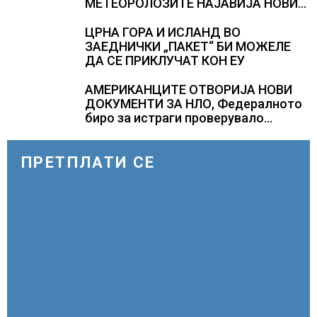
МЕТЕОРОЛОЗИТЕ НАЈАВИЈА НОВИ
ПРОГНОЗИ ЗА СРЕДИНАТА НА
АВГУСТ
ЦРНА ГОРА И ИСЛАНД ВО
ЗАЕДНИЧКИ „ПАКЕТ“ БИ МОЖЕЛЕ
ДА СЕ ПРИКЛУЧАТ КОН ЕУ
АМЕРИКАНЦИТЕ ОТВОРИЈА НОВИ
ДОКУМЕНТИ ЗА НЛО, Федералното
биро за истраги проверувало
снимки за „Големи темни
триаголници со светла“
ПРЕТПЛАТИ СЕ