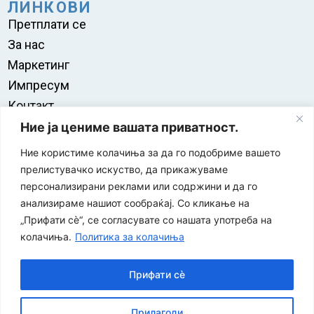
ЛИНКОВИ
Претплати се
За нас
Маркетинг
Импресум
Контакт
Правила на користење
Ние ја цениме вашата приватност.
Ние користиме колачиња за да го подобриме вашето
прелистувачко искуство, да прикажуваме
персонализирани реклами или содржини и да го
анализираме нашиот сообраќај. Со кликање на
„Прифати сè“, се согласувате со нашата употреба на
колачиња.
Политика за колачиња
Прифати сè
“ЕУРО-МАК-КОМПАНИ” Д.О.О е членка на асоцијацијата
Прилагоди