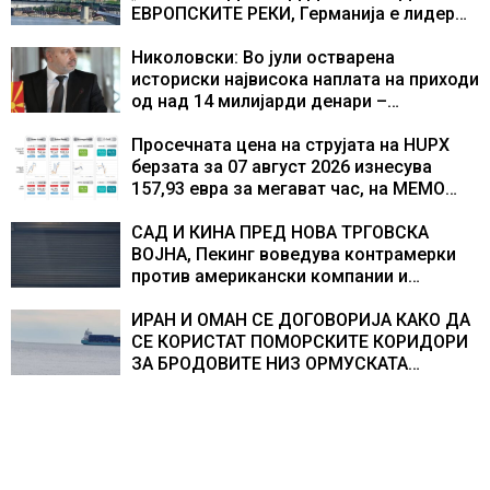
текот на историјата
ЕВРОПСКИТЕ РЕКИ, Германија е лидер
во Европа по бројот на изградени
центри за податоци
Николовски: Во јули остварена
историски највисока наплата на приходи
од над 14 милијарди денари –
изградивме систем што испорачува
резултати
Просечната цена на струјата на HUPX
берзата за 07 август 2026 изнесува
157,93 евра за мегават час, на МЕМО
153,56 евра за мегават час
САД И КИНА ПРЕД НОВА ТРГОВСКА
ВОЈНА, Пекинг воведува контрамерки
против американски компании и
организации
ИРАН И ОМАН СЕ ДОГОВОРИЈА КАКО ДА
СЕ КОРИСТАТ ПОМОРСКИТЕ КОРИДОРИ
ЗА БРОДОВИТЕ НИЗ ОРМУСКАТА
ТЕСНИНА