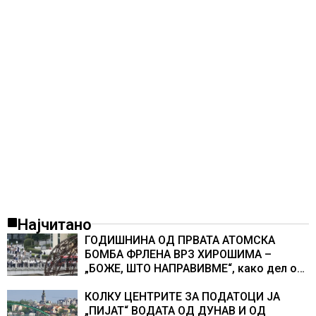
Најчитано
ГОДИШНИНА ОД ПРВАТА АТОМСКА
БОМБА ФРЛЕНА ВРЗ ХИРОШИМА –
„БОЖЕ, ШТО НАПРАВИВМЕ“, како дел од
екипажот во авионот „Енола Геј“ и
учесниците во бомбардирањето го
КОЛКУ ЦЕНТРИТЕ ЗА ПОДАТОЦИ ЈА
доживуваа овој настан што го промени
„ПИЈАТ“ ВОДАТА ОД ДУНАВ И ОД