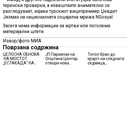
теренски проверки, а извештаите внимателно се
разгледуваат, изјави турскиот вицепремиер Џевдет
Јилмаз на националната социјална мрежа NSosyal.
Засега нема информации за жртви или поголеми
материјални штети.
Извор/фото МИА
Поврзана содржина
ЦЕЛОСНА ОБНОВА
ЈП Паркинзи на
Топол бран до
НА МОСТОТ
Општина Центар
крајот на следната
„ЕСТАКАДА“ НА
отвори нова
седмица,
ИЗЛЕЗОТ ОД
канцеларија за
температури над 40
СКОПЈЕ
грижа за корисници
степени