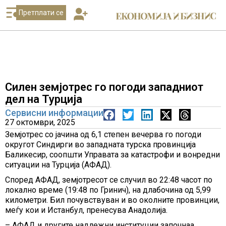
Претплати се
Силен земјотрес го погоди западниот
дел на Турција
Сервисни информации
27 октомври, 2025
Земјотрес со јачина од 6,1 степен вечерва го погоди
округот Синдирги во западната турска провинција
Баликесир, соопшти Управата за катастрофи и вонредни
ситуации на Турција (АФАД).
Според АФАД, земјотресот се случил во 22:48 часот по
локално време (19:48 по Гринич), на длабочина од 5,99
километри. Бил почувствуван и во околните провинции,
меѓу кои и Истанбул, пренесува Анадолија.
– АФАД и другите надлежни институции започнаа