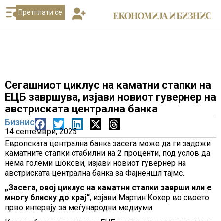
Претплати се
Сегашниот циклус на каматни стапки на
ЕЦБ завршува, изјави новиот гувернер на
австриската централна банка
Бизнис
14 септември, 2025
Европската централна банка засега може да ги задржи
каматните стапки стабилни на 2 проценти, под услов да
нема големи шокови, изјави новиот гувернер на
австриската централна банка за Фајненшл тајмс.
„Засега, овој циклус на каматни стапки заврши или е
многу блиску до крај“
, изјави Мартин Кохер во своето
прво интервју за меѓународни медиуми.