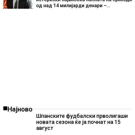
од над 14 милијарди денари –
изградивме систем што испорачува
резултати
Најново
Шпанските фудбалски прволигаши
новата сезона ќе ја почнат на 15
август