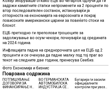
Кохер зборуваше откако ЕЦБ во четврток одлучи да ги
задржи каматните стапки непроменети на 2 проценти по
втор последователен состанок, истакнувајќи ја
отпорноста на економијата на еврозоната и покрај
повисоките американски царини за повеќето стоки на
блокот.
ЕЦБ претходно ги преполови трошоците за
задолжување во осум чекори, почнувајќи од средината
на 2024 година.
Инфлацијата падна на среднорочната цел на ЕЦБ од 2
проценти и се очекува да падне малку под тој праг во
текот на следните две години, пренесува Сеебиз.
Фото Економија и бизнис
Поврзана содржина
ПОТПИШУВАЊЕ
ВО ГЕРМАНСКАТА
Бугарија ги засили
ДОГОВОРИ ЗА
АВТОМОБИЛСКА
официјалните
ФИНАНСИРАЊЕ НА
ИНДУСТРИЈА СЕ
контроли при увоз
ПРУГАТА КРИВА
ВРАЌА
на македонско
ПАЛАНКА-ДЕВЕ
ОПТИМИЗМОТ
свежо овошје,
БАИР
домати и пиперки,
објави АХВ