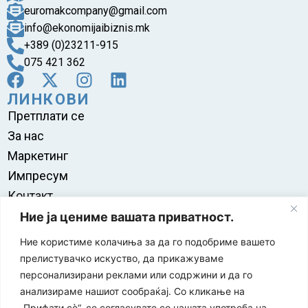
euromakcompany@gmail.com
info@ekonomijaibiznis.mk
+389 (0)23211-915
075 421 362
ЛИНКОВИ
Претплати се
За нас
Маркетинг
Импресум
Контакт
Правила на користење
Ние ја цениме вашата приватност.
Ние користиме колачиња за да го подобриме вашето
прелистувачко искуство, да прикажуваме
персонализирани реклами или содржини и да го
анализираме нашиот сообраќај. Со кликање на
„Прифати сè“, се согласувате со нашата употреба на