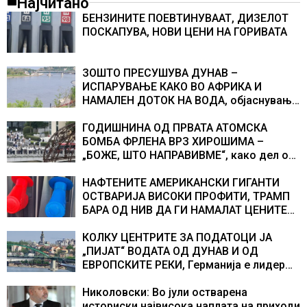
Најчитано
БЕНЗИНИТЕ ПОЕВТИНУВААТ, ДИЗЕЛОТ
ПОСКАПУВА, НОВИ ЦЕНИ НА ГОРИВАТА
ЗОШТО ПРЕСУШУВА ДУНАВ –
ИСПАРУВАЊЕ КАКО ВО АФРИКА И
НАМАЛЕН ДОТОК НА ВОДА, објаснување
на хидрогеолог од Србија
ГОДИШНИНА ОД ПРВАТА АТОМСКА
БОМБА ФРЛЕНА ВРЗ ХИРОШИМА –
„БОЖЕ, ШТО НАПРАВИВМЕ“, како дел од
екипажот во авионот „Енола Геј“ и
учесниците во бомбардирањето го
НАФТЕНИТЕ АМЕРИКАНСКИ ГИГАНТИ
доживуваа овој настан што го промени
ОСТВАРИЈА ВИСОКИ ПРОФИТИ, ТРАМП
текот на историјата
БАРА ОД НИВ ДА ГИ НАМАЛАТ ЦЕНИТЕ
НА ГОРИВАТА
КОЛКУ ЦЕНТРИТЕ ЗА ПОДАТОЦИ ЈА
„ПИЈАТ“ ВОДАТА ОД ДУНАВ И ОД
ЕВРОПСКИТЕ РЕКИ, Германија е лидер
во Европа по бројот на изградени
центри за податоци
Николовски: Во јули остварена
историски највисока наплата на приходи