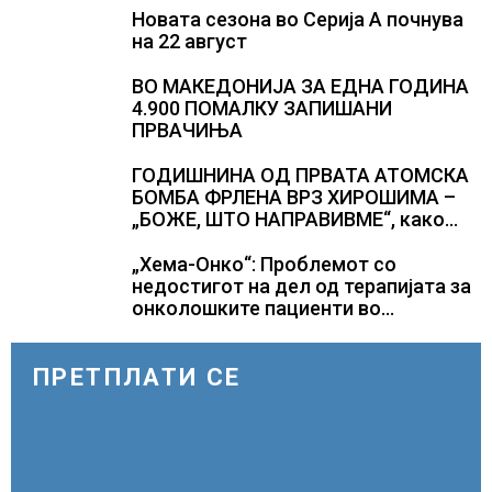
Новата сезона во Серија А почнува
на 22 август
ВО МАКЕДОНИЈА ЗА ЕДНА ГОДИНА
4.900 ПОМАЛКУ ЗАПИШАНИ
ПРВАЧИЊА
ГОДИШНИНА ОД ПРВАТА АТОМСКА
БОМБА ФРЛЕНА ВРЗ ХИРОШИМА –
„БОЖЕ, ШТО НАПРАВИВМЕ“, како
дел од екипажот во авионот „Енола
Геј“ и учесниците во
„Хема-Онко“: Проблемот со
бомбардирањето го доживуваа овој
недостигот на дел од терапијата за
настан што го промени текот на
онколошките пациенти во
историјата
моментот е надминат
ПРЕТПЛАТИ СЕ