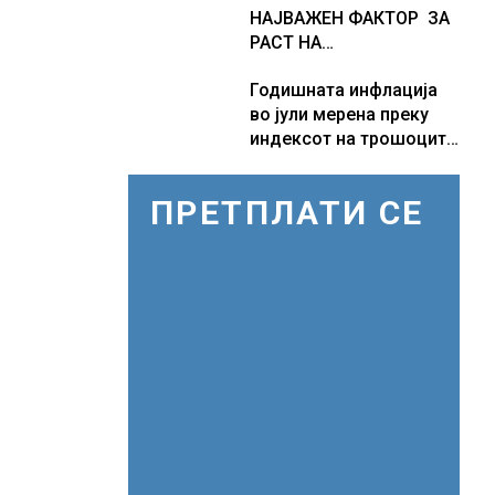
НАЈВАЖЕН ФАКТОР ЗА
Куманово
РАСТ НА
АМЕРИКАНСКАТА
Годишната инфлација
ЕКОНОМИЈА
во јули мерена преку
индексот на трошоците
на живот изнесува 2.3 %
ПРЕТПЛАТИ СЕ