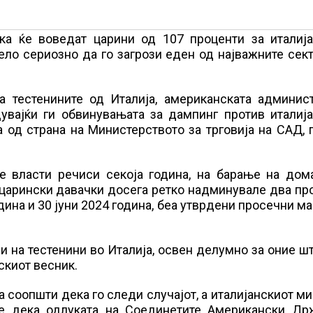
ка ќе воведат царини од 107 проценти за италија
ело сериозно да го загрози еден од најважните сек
а тестенините од Италија, американската админист
увајќи ги обвинувањата за дампинг против италија
а од страна на Министерството за трговија на САД,
те власти речиси секоја година, на барање на дом
 царински давачки досега ретко надминувале два пр
година и 30 јуни 2024 година, беа утврдени просечни м
и на тестенини во Италија, освен делумно за оние ш
скиот весник.
 соопшти дека го следи случајот, а италијанскиот м
че дека одлуката на Соединетите Американски Др