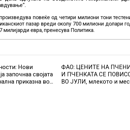
авдување“.
произведува повеќе од четири милиони тони тестен
риканскиот пазар вреди околу 700 милиони долари г
7 милијарди евра, пренесува Политика.
ости: Нови
ФАО: ЦЕНИТЕ НА ПЧЕН
ја започнаа својата
И ПЧЕНКАТА СЕ ПОВИС
ална приказна во
ВО ЈУЛИ, млекото и ме
тичкиот центар во
бележат пониски цени