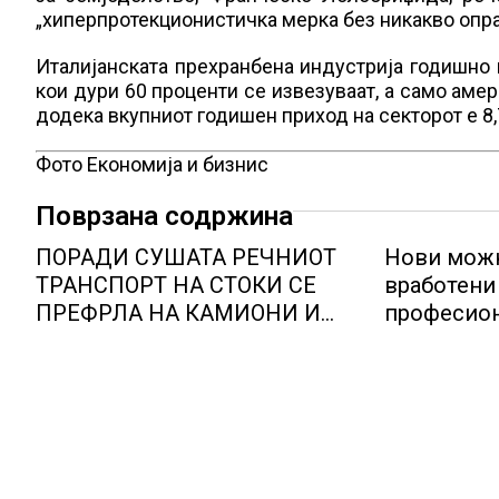
„хиперпротекционистичка мерка без никакво опр
Италијанската прехранбена индустрија годишно 
кои дури 60 проценти се извезуваат, а само аме
додека вкупниот годишен приход на секторот е 8,
Фото Економија и бизнис
Поврзана содржина
ПОРАДИ СУШАТА РЕЧНИОТ
Нови можн
ТРАНСПОРТ НА СТОКИ СЕ
вработени 
ПРЕФРЛА НА КАМИОНИ И
професион
ВОЗОВИ, Германија со итни
Lidl Логис
мерки овозможува
Куманово
камионџиите да возат и во
недела