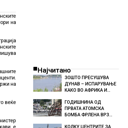
нските
тори на
рација
нските
 пишува
Најчитано
ашните
оценти.
ЗОШТО ПРЕСУШУВА
аржи на
ДУНАВ – ИСПАРУВАЊЕ
КАКО ВО АФРИКА И
НАМАЛЕН ДОТОК НА
то веќе
ГОДИШНИНА ОД
ВОДА, објаснување на
ПРВАТА АТОМСКА
хидрогеолог од Србија
БОМБА ФРЛЕНА ВРЗ
инистер
ХИРОШИМА – „БОЖЕ,
жави е
КОЛКУ ЦЕНТРИТЕ ЗА
ШТО НАПРАВИВМЕ“,