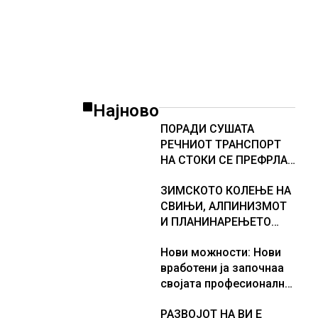
Најново
ПОРАДИ СУШАТА
РЕЧНИОТ ТРАНСПОРТ
НА СТОКИ СЕ ПРЕФРЛА
НА КАМИОНИ И ВОЗОВИ,
ЗИМСКОТО КОЛЕЊЕ НА
Германија со итни
СВИЊИ, АЛПИНИЗМОТ
мерки овозможува
И ПЛАНИНАРЕЊЕТО
камионџиите да возат и
ВЛЕГОА ВО РЕГИСТАРОТ
во недела
Нови можности: Нови
НА КУЛТУРНО
вработени ја започнаа
НАСЛЕДСТВО НА
својата професионална
СЛОВЕНИЈА
приказна во Lidl
РАЗВОЈОТ НА ВИ Е
Логистичкиот центар во