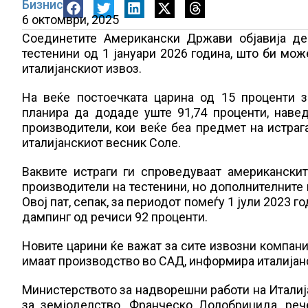
Бизнис
6 октомври, 2025
Соединетите Американски Држави објавија де
тестенини од 1 јануари 2026 година, што би мож
италијанскиот извоз.
На веќе постоечката царина од 15 проценти з
планира да додаде уште 91,74 проценти, навед
производители, кои веќе беа предмет на истраг
италијанскиот весник Соле.
Ваквите истраги ги спроведуваат американски
производители на тестенини, но дополнителните
Овој пат, сепак, за периодот помеѓу 1 јули 2023 
дампинг од речиси 92 проценти.
Новите царини ќе важат за сите извозни компани
имаат производство во САД, информира италијан
Министерството за надворешни работи на Италија
за земјоделство, Франческо Лолобриџида, ре