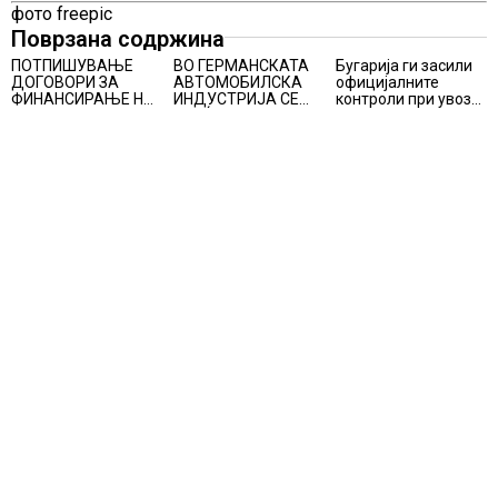
фото freepic
Поврзана содржина
ПОТПИШУВАЊЕ
ВО ГЕРМАНСКАТА
Бугарија ги засили
ДОГОВОРИ ЗА
АВТОМОБИЛСКА
официјалните
ФИНАНСИРАЊЕ НА
ИНДУСТРИЈА СЕ
контроли при увоз
ПРУГАТА КРИВА
ВРАЌА
на македонско
ПАЛАНКА-ДЕВЕ
ОПТИМИЗМОТ
свежо овошје,
БАИР
домати и пиперки,
објави АХВ