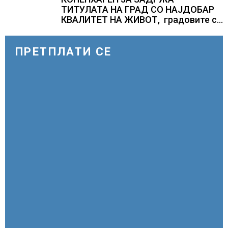
ТИТУЛАТА НА ГРАД СО НАЈДОБАР
КВАЛИТЕТ НА ЖИВОТ, градовите со
најниско рангирање продолжуваат
да бидат обележани со
комбинација од фактори
ПРЕТПЛАТИ СЕ