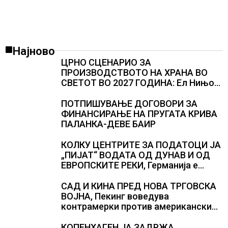
Најново
ЦРНО СЦЕНАРИО ЗА
ПРОИЗВОДСТВОТО НА ХРАНА ВО
СВЕТОТ ВО 2027 ГОДИНА: Ел Нињо
ќе доведе дополнителни 50
милиони луѓе во акутен глад
ПОТПИШУВАЊЕ ДОГОВОРИ ЗА
ФИНАНСИРАЊЕ НА ПРУГАТА КРИВА
ПАЛАНКА-ДЕВЕ БАИР
КОЛКУ ЦЕНТРИТЕ ЗА ПОДАТОЦИ ЈА
„ПИЈАТ“ ВОДАТА ОД ДУНАВ И ОД
ЕВРОПСКИТЕ РЕКИ, Германија е
лидер во Европа по бројот на
изградени центри за податоци
САД И КИНА ПРЕД НОВА ТРГОВСКА
ВОЈНА, Пекинг воведува
контрамерки против американски
компании и организации
КОПЕНХАГЕН ЈА ЗАДРЖА