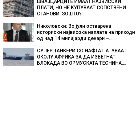
ШВАЈЦАРЦИТЕ ИМААТ НАЈВИСОКИ
ПЛАТИ, НО НЕ КУПУВААТ СОПСТВЕНИ
СТАНОВИ. ЗОШТО?
Николовски: Во јули остварена
историски највисока наплата на приходи
од над 14 милијарди денари –
изградивме систем што испорачува
резултати
СУПЕР ТАНКЕРИ СО НАФТА ПАТУВААТ
ОКОЛУ АФРИКА ЗА ДА ИЗБЕГНАТ
БЛОКАДА ВО ОРМУСКАТА ТЕСНИНА,
повеќе од 1.000 бродови поминаа низ
морскиот премин со помош на
американската војска