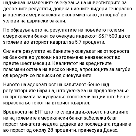
надминаа намалените очекувања на инвеститорите за
деловните резултати, додека нивните лидери генерално
ја оценија американската економија како „отпорна“ во
услови на царински закани.
По објавувањето на резултатите на повеќето големи
американски банки, се очекува индексот S&P 500 да се
зголеми во вториот квартал за 5,7 проценти.
Силните резултати на банките укажуваат на отпорноста
на банките во услови на зголемена неизвесност во
првите шест месеци. Квалитетот на кредитните
пласмани остана на високо ниво, а трошоците за загуби
од кредити се пониски од очекуваните.
Нивото на адекватност на капиталот беше над
регулаторните барања, што укажува на продолжување
на програмата за купување сопствени акции што беше
изразена во текот на вториот квартал.
Вредноста на ETF што го следи движењето на акциите
на најголемите американски банки забележа благ
пораст минатата недела, додека во последната година е
во пораст од околу 28 проценти, пренесува Данас.