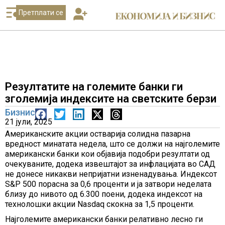
Претплати се
Резултатите на големите банки ги
зголемија индексите на светските берзи
Бизнис
21 јули, 2025
Американските акции остварија солидна пазарна
вредност минатата недела, што се должи на најголемите
американски банки кои објавија подобри резултати од
очекуваните, додека извештајот за инфлацијата во САД
не донесе никакви непријатни изненадувања. Индексот
S&P 500 порасна за 0,6 проценти и ја затвори неделата
близу до нивото од 6.300 поени, додека индексот на
технолошки акции Nasdaq скокна за 1,5 проценти.
Најголемите американски банки релативно лесно ги