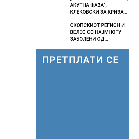
АКУТНА ФАЗА“,
економски раст
фактори
КЛЕКОВСКИ ЗА КРИЗАТА
СО ВОДА ВО ГОСТИВАР
СКОПСКИОТ РЕГИОН И
ВЕЛЕС СО НАЈМНОГУ
ЗАБОЛЕНИ ОД
ЗАПАДНОНИЛСКА
ТРЕСКА, објави
ПРЕТПЛАТИ СЕ
министерот за
здравство Сашо
Клековски