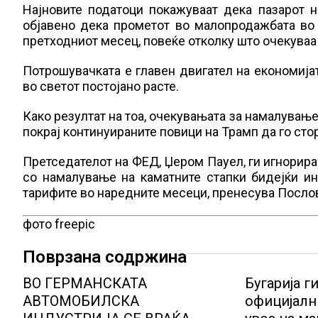
Најновите податоци покажуваат дека пазарот н
објавено дека прометот во малопродажбата во 
претходниот месец, повеќе отколку што очекуваа
Потрошувачката е главен двигател на економијат
во светот постојано расте.
Како резултат на тоа, очекувањата за намалување 
покрај континуираните повици на Трамп да го стор
Претседателот на ФЕД, Џером Пауел, ги игнорира 
со намалување на каматните стапки бидејќи и
тарифите во наредните месеци, пренесува Посло
фото freepic
Поврзана содржина
ВО ГЕРМАНСКАТА
Бугарија г
АВТОМОБИЛСКА
официјалн