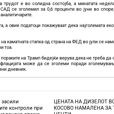
а трудот е во солидна состојба, а минатата недел
САД се зголемил за 0,6 проценти во јуни во споре
 аналитичарите.
а, а овие податоци покажуваат дека најголемата ек
на каматната стапка од страна на ФЕД во јули се нама
и тоа.
пораките на Трамп бидејќи верува дека не треба да 
нфлацијата може да се зголеми поради зголемувањ
вни дневник.
и засили
ЦЕНАТА НА ДИЗЕЛОТ В
ите контроли при
КОСОВО НАМАЛЕНА ЗА 