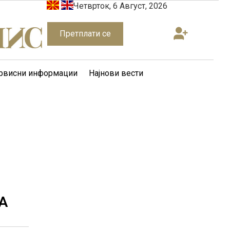
Четврток, 6 Август, 2026
Претплати се
рвисни информации
Најнови вести
А