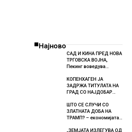
американската војска
Најново
САД И КИНА ПРЕД НОВА
ТРГОВСКА ВОЈНА,
Пекинг воведува
контрамерки против
КОПЕНХАГЕН ЈА
американски компании
ЗАДРЖА ТИТУЛАТА НА
и организации
ГРАД СО НАЈДОБАР
КВАЛИТЕТ НА ЖИВОТ,
ШТО СЕ СЛУЧИ СО
градовите со најниско
ЗЛАТНАТА ДОБА НА
рангирање
ТРАМП? – економијата
продолжуваат да бидат
на САД е далеку од
обележани со
„ЗЕМЈАТА ИЗЛЕГУВА ОД
најавениот забрзан
комбинација од