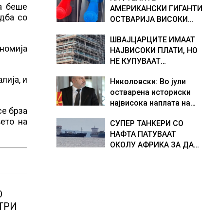
а беше
АМЕРИКАНСКИ ГИГАНТИ
хидрогеолог од Србија
дба со
ОСТВАРИЈА ВИСОКИ
ПРОФИТИ, ТРАМП БАРА
ШВАЈЦАРЦИТЕ ИМААТ
ОД НИВ ДА ГИ НАМАЛАТ
ономија
НАЈВИСОКИ ПЛАТИ, НО
ЦЕНИТЕ НА ГОРИВАТА
НЕ КУПУВААТ
СОПСТВЕНИ СТАНОВИ.
лија, и
Николовски: Во јули
ЗОШТО?
остварена историски
највисока наплата на
се брза
приходи од над 14
ето на
СУПЕР ТАНКЕРИ СО
милијарди денари –
НАФТА ПАТУВААТ
изградивме систем што
ОКОЛУ АФРИКА ЗА ДА
испорачува резултати
ИЗБЕГНАТ БЛОКАДА ВО
ОРМУСКАТА ТЕСНИНА,
повеќе од 1.000
бродови поминаа низ
О
морскиот премин со
ТРИ
помош на