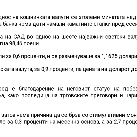
днос на кошничката валути се зголеми минатата нед
а банка нема да ги намали каматните стапки пред есен
та на САД во однос на шесте најважни светски вал
гна 98,46 поени.
и за 0,6 проценти, и се разменуваше за 1,1625 долари
ската валута, за 0,9 проценти, па цената на доларот д
ред е благодарение на неговиот статус на побе
а, како последица на трговските преговори и цари
а затоа нема причина да се брза со стимулативни мо
е за 0,3 проценти на месечна основа, а за 2,7 проц