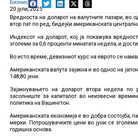
Бизнис
20 јули, 2025
Вредноста на доларот на валутните пазари, во о
втор пат по ред, бидејќи американската централн
Индексот на доларот, кој ја покажува вреднос
зголеми за 0,6 проценти минатата недела, и дости
Во исто време, девизниот курс на еврото се намал
Американската валута зајакна и во однос на јапон
148,80 јени.
Зајакнувањето на доларот втора недела по 
засолниште за капиталот во неизвесни времињ
политика на Вашингтон.
Американската економија е во добра состојба, п
мерки. Потрошувачките цени во јуни се зголемил
годишна основа.