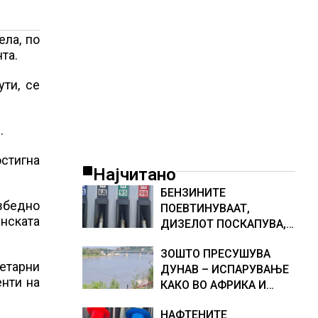
ела, по
та.
ути, се
.
остигна
Најчитано
БЕНЗИНИТЕ
збедно
ПОЕВТИНУВААТ,
нската
ДИЗЕЛОТ ПОСКАПУВА,
НОВИ ЦЕНИ НА
ЗОШТО ПРЕСУШУВА
ГОРИВАТА
нетарни
ДУНАВ – ИСПАРУВАЊЕ
енти на
КАКО ВО АФРИКА И
НАМАЛЕН ДОТОК НА
НАФТЕНИТЕ
ВОДА, објаснување на