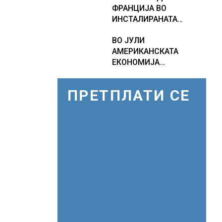
ФРАНЦИЈА ВО
предупредува на
ИНСТАЛИРАНАТА
зголемени ризици во
МОЌНОСТ НА
финансискиот систем
ВО ЈУЛИ
НУКЛЕАРНИТЕ
АМЕРИКАНСКАТА
ЦЕНТРАЛИ
ЕКОНОМИЈА
НЕОЧЕКУВАНО ИЗГУБИ
23.000 РАБОТНИ МЕСТА
ПРЕТПЛАТИ СЕ