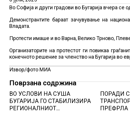
Во Софија и други градови во Бугарија вчера се о
Демонстрантите бараат зачувување на национа
Владата.
Протести имаше и во Варна, Велико Трново, Плеве
Организаторите на протестот ги повикаа граѓанит
конечното решение за членство на Бугарија во ев
Извор/фото МИА
Поврзана содржина
ВО УСЛОВИ НА СУША
ПОРАДИ 
БУГАРИЈА ГО СТАБИЛИЗИРА
ТРАНСПОР
РЕГИОНАЛНИОТ
ПРЕФРЛА 
ЕНЕРГЕТСКИ СИСТЕМ, како
ВОЗОВИ, Г
Бугарија стана балкански
мерки ов