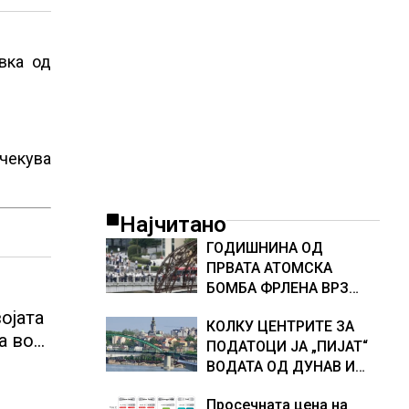
вка од
очекува
Најчитано
ГОДИШНИНА ОД
ПРВАТА АТОМСКА
БОМБА ФРЛЕНА ВРЗ
ХИРОШИМА – „БОЖЕ,
ојата
КОЛКУ ЦЕНТРИТЕ ЗА
ШТО НАПРАВИВМЕ“,
а во
ПОДАТОЦИ ЈА „ПИЈАТ“
како дел од екипажот
р во
ВОДАТА ОД ДУНАВ И
во авионот „Енола Геј“ и
ОД ЕВРОПСКИТЕ РЕКИ,
учесниците во
Просечната цена на
Германија е лидер во
бомбардирањето го