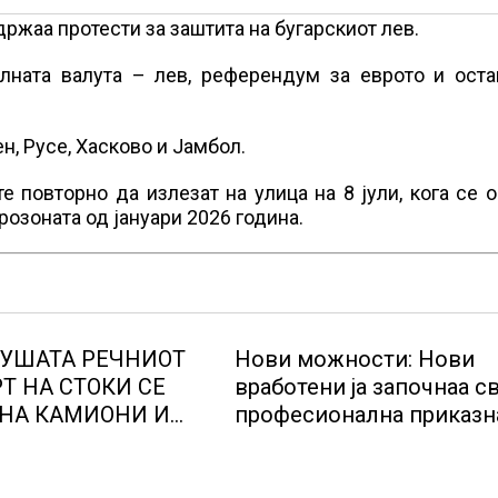
држаа протести за заштита на бугарскиот лев.
лната валута – лев, референдум за еврото и оста
н, Русе, Хасково и Јамбол.
е повторно да излезат на улица на 8 јули, кога се 
розоната од јануари 2026 година.
СУШАТА РЕЧНИОТ
Нови можности: Нови
Т НА СТОКИ СЕ
вработени ја започнаа св
НА КАМИОНИ И
професионална приказн
ерманија со итни
Lidl Логистичкиот цента
озможува
Куманово