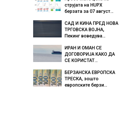
струјата на HUPX
Европа по бројот на
доживуваа овој настан
берзата за 07 август
изградени центри за
што го промени текот
2026 изнесува 157,93
податоци
на историјата
САД И КИНА ПРЕД НОВА
евра за мегават час, на
ТРГОВСКА ВОЈНА,
МЕМО 153,56 евра за
Пекинг воведува
мегават час
контрамерки против
ИРАН И ОМАН СЕ
американски компании
ДОГОВОРИЈА КАКО ДА
и организации
СЕ КОРИСТАТ
ПОМОРСКИТЕ
БЕРЗАНСКА ЕВРОПСКА
КОРИДОРИ ЗА
ТРЕСКА, зошто
БРОДОВИТЕ НИЗ
европските берзи
ОРМУСКАТА ТЕСНИНА
уриваат рекорди оваа
недела, најголемите
победници се помалку
познатите компании за
ВИ