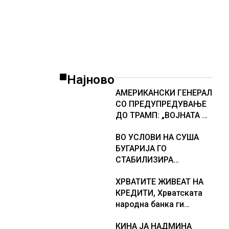
Најново
АМЕРИКАНСКИ ГЕНЕРАЛ
СО ПРЕДУПРЕДУВАЊЕ
ДО ТРАМП: „ВОЈНАТА НЕ
ДАВА РЕЗУЛТАТИ“
ВО УСЛОВИ НА СУША
БУГАРИЈА ГО
СТАБИЛИЗИРА
РЕГИОНАЛНИОТ
ХРВАТИТЕ ЖИВЕАТ НА
ЕНЕРГЕТСКИ СИСТЕМ,
КРЕДИТИ, Хрватската
како Бугарија стана
народна банка ги
балкански шампион во
заострува правилата за
складирање на енергија
КИНА ЈА НАДМИНА
кредитирање и
од батерии