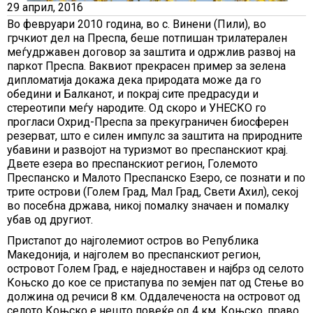
29 април, 2016
Во февруари 2010 година, во с. Винени (Пили), во
грчкиот дел на Преспа, беше потпишан трилатерален
меѓудржавен договор за заштита и одржлив развој на
паркот Преспа. Ваквиот прекрасен пример за зелена
дипломатија докажа дека природата може да го
обедини и Балканот, и покрај сите предрасуди и
стереотипи меѓу народите. Од скоро и УНЕСКО го
прогласи Охрид-Преспа за прекуграничен биосферен
резерват, што е силен импулс за заштита на природните
убавини и развојот на туризмот во преспанскиот крај.
Двете езера во преспанскиот регион, Големото
Преспанско и Малото Преспанско Езеро, се познати и по
трите острови (Голем Град, Мал Град, Свети Ахил), секој
во посебна држава, никој помалку значаен и помалку
убав од другиот.
Пристапот до најголемиот остров во Република
Македонија, и најголем во преспанскиот регион,
островот Голем Град, е наједноставен и најбрз од селото
Коњско до кое се пристапува по земјен пат од Стење во
должина од речиси 8 км. Оддалеченоста на островот од
селото Коњско е нешто повеќе од 4 км. Коњско, право