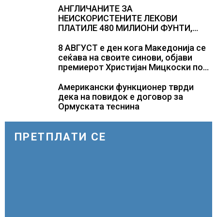
АНГЛИЧАНИТЕ ЗА
НЕИСКОРИСТЕНИТЕ ЛЕКОВИ
ПЛАТИЛЕ 480 МИЛИОНИ ФУНТИ,
повик до пациентите да бараат
само лекови што навистина им се
8 АВГУСТ е ден кога Македонија се
потребни
сеќава на своите синови, објави
премиерот Христијан Мицкоски по
повод 25 годишнината од
загинувањето на десетмината
Американски функционер тврди
прилепски бранители
дека на повидок е договор за
Ормуската теснина
ПРЕТПЛАТИ СЕ