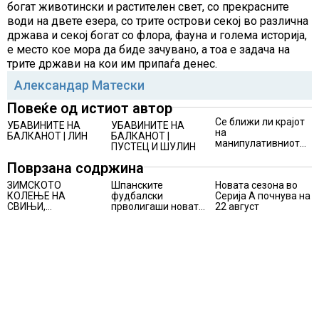
богат животински и растителен свет, со прекрасните
води на двете езера, со трите острови секој во различна
држава и секој богат со флора, фауна и голема историја,
е место кое мора да биде зачувано, а тоа е задача на
трите држави на кои им припаѓа денес.
Александар Матески
Повеќе од истиот автор
Се ближи ли крајот
УБАВИНИТЕ НА
УБАВИНИТЕ НА
на
БАЛКАНОТ | ЛИН
БАЛКАНОТ |
манипулативниот
ПУСТЕЦ И ШУЛИН
зелен маркетинг?
Поврзана содржина
ЗИМСКОТО
Шпанските
Новата сезона во
КОЛЕЊЕ НА
фудбалски
Серија А почнува на
СВИЊИ,
прволигаши новата
22 август
АЛПИНИЗМОТ И
сезона ќе ја почнат
ПЛАНИНАРЕЊЕТО
на 15 август
ВЛЕГОА ВО
РЕГИСТАРОТ НА
КУЛТУРНО
НАСЛЕДСТВО НА
СЛОВЕНИЈА