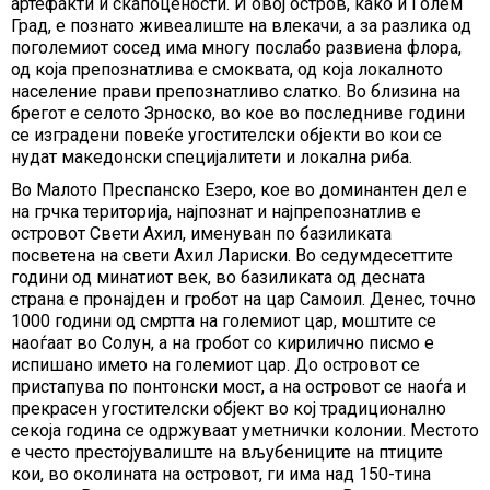
артефакти и скапоцености. И овој остров, како и Голем
Град, е познато живеалиште на влекачи, а за разлика од
поголемиот сосед има многу послабо развиена флора,
од која препознатлива е смоквата, од која локалното
население прави препознатливо слатко. Во близина на
брегот е селото Зрноско, во кое во последниве години
се изградени повеќе угостителски објекти во кои се
нудат македонски специјалитети и локална риба.
Во Малото Преспанско Езеро, кое во доминантен дел е
на грчка територија, најпознат и најпрепознатлив е
островот Свети Ахил, именуван по базиликата
посветена на свети Ахил Лариски. Во седумдесеттите
години од минатиот век, во базиликата од десната
страна е пронајден и гробот на цар Самоил. Денес, точно
1000 години од смртта на големиот цар, моштите се
наоѓаат во Солун, а на гробот со кирилично писмо е
испишано името на големиот цар. До островот се
пристапува по понтонски мост, а на островот се наоѓа и
прекрасен угостителски објект во кој традиционално
секоја година се одржуваат уметнички колонии. Местото
е често престојувалиште на вљубениците на птиците
кои, во околината на островот, ги има над 150-тина