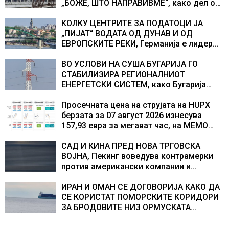
„БОЖЕ, ШТО НАПРАВИВМЕ“, како дел од
екипажот во авионот „Енола Геј“ и
учесниците во бомбардирањето го
КОЛКУ ЦЕНТРИТЕ ЗА ПОДАТОЦИ ЈА
доживуваа овој настан што го промени
„ПИЈАТ“ ВОДАТА ОД ДУНАВ И ОД
текот на историјата
ЕВРОПСКИТЕ РЕКИ, Германија е лидер
во Европа по бројот на изградени
центри за податоци
ВО УСЛОВИ НА СУША БУГАРИЈА ГО
СТАБИЛИЗИРА РЕГИОНАЛНИОТ
ЕНЕРГЕТСКИ СИСТЕМ, како Бугарија
стана балкански шампион во
складирање на енергија од батерии
Просечната цена на струјата на HUPX
берзата за 07 август 2026 изнесува
157,93 евра за мегават час, на МЕМО
153,56 евра за мегават час
САД И КИНА ПРЕД НОВА ТРГОВСКА
ВОЈНА, Пекинг воведува контрамерки
против американски компании и
организации
ИРАН И ОМАН СЕ ДОГОВОРИЈА КАКО ДА
СЕ КОРИСТАТ ПОМОРСКИТЕ КОРИДОРИ
ЗА БРОДОВИТЕ НИЗ ОРМУСКАТА
ТЕСНИНА