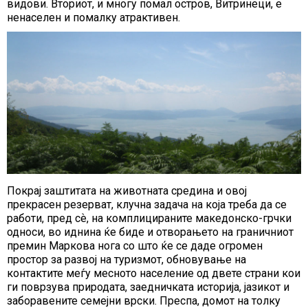
видови. Вториот, и многу помал остров, Витринеци, е
ненаселен и помалку атрактивен.
Покрај заштитата на животната средина и овој
прекрасен резерват, клучна задача на која треба да се
работи, пред сѐ, на комплицираните македонско-грчки
односи, во иднина ќе биде и отворањето на граничниот
премин Маркова нога со што ќе се даде огромен
простор за развој на туризмот, обновување на
контактите меѓу месното население од двете страни кои
ги поврзува природата, заедничката историја, јазикот и
заборавените семејни врски. Преспа, домот на толку