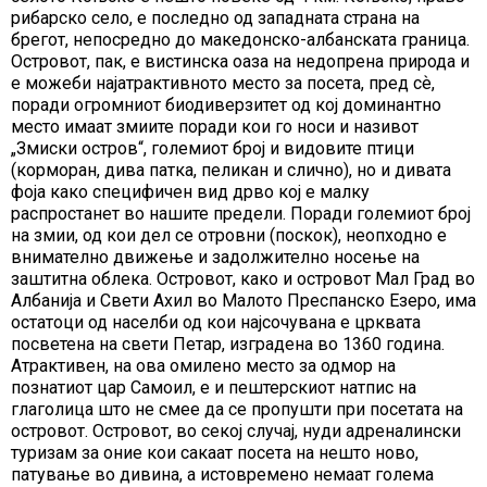
рибарско село, e последно од западната страна на
брегот, непосредно до македонско-албанската граница.
Островот, пак, е вистинска оаза на недопрена природа и
е можеби најатрактивното место за посета, пред сѐ,
поради огромниот биодиверзитет од кој доминантно
место имаат змиите поради кои го носи и називот
„Змиски остров“, големиот број и видовите птици
(корморан, дива патка, пеликан и слично), но и дивата
фоја како специфичен вид дрво кој е малку
распростанет во нашите предели. Поради големиот број
на змии, од кои дел се отровни (поскок), неопходно е
внимателно движење и задолжително носење на
заштитна облека. Островот, како и островот Мал Град во
Албанија и Свети Ахил во Малото Преспанско Езеро, има
остатоци од населби од кои најсочувана е црквата
посветена на свети Петар, изградена во 1360 година.
Атрактивен, на ова омилено место за одмор на
познатиот цар Самоил, е и пештерскиот натпис на
глаголица што не смее да се пропушти при посетата на
островот. Островот, во секој случај, нуди адреналински
туризам за оние кои сакаат посета на нешто ново,
патување во дивина, а истовремено немаат голема