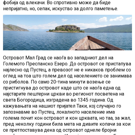
фобија од влекачи. Во спротивно може да биде
непријатно, но, сепак, искуство за долго паметење.
Островот Мал Град се наоѓа во западниот дел на
Големото Преспанско Езеро. До островот се пристапува
најлесно од Пустец, а превозот не е никаков проблем со
оглед на тоа што голем дел од населението се занимава
со риболов. По само 20-тина минути возење се
пристигнува до островот каде што се наоѓа една од
најстарите пештерни цркви во регионот посветена на
света Богородица, изградена во 1345 година. Од
кажувањата на нашиот пријател Таки, кој случајно го
запознавме во Пустец, локалното население има
голема почит кон островот и кон црквата, но таа, за жал,
пред неколку години била мета на дивите копачи за кои
се претпоставува дека од островот однеле бројни