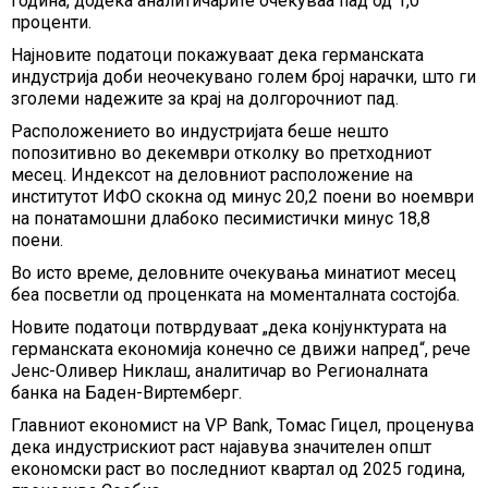
година, додека аналитичарите очекуваа пад од 1,0
проценти.
Најновите податоци покажуваат дека германската
индустрија доби неочекувано голем број нарачки, што ги
зголеми надежите за крај на долгорочниот пад.
Расположението во индустријата беше нешто
попозитивно во декември отколку во претходниот
месец. Индексот на деловниот расположение на
институтот ИФО скокна од минус 20,2 поени во ноември
на понатамошни длабоко песимистички минус 18,8
поени.
Во исто време, деловните очекувања минатиот месец
беа посветли од проценката на моменталната состојба.
Новите податоци потврдуваат „дека конјунктурата на
германската економија конечно се движи напред“, рече
Јенс-Оливер Никлаш, аналитичар во Регионалната
банка на Баден-Виртемберг.
Главниот економист на VP Bank, Томас Гицел, проценува
дека индустрискиот раст најавува значителен општ
економски раст во последниот квартал од 2025 година,