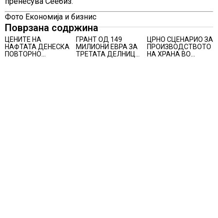
пренесува Сеебиз.
Фото Економија и бизнис
Поврзана содржина
ЦЕНИТЕ НА
ГРАНТ ОД 149
ЦРНО СЦЕНАРИО ЗА
НАФТАТА ДЕНЕСКА
МИЛИОНИ ЕВРА ЗА
ПРОИЗВОДСТВОТО
ПОВТОРНО
ТРЕТАТА ДЕЛНИЦА
НА ХРАНА ВО
ПОРАСНАА
ОД ЖЕЛЕЗНИЧКИОТ
СВЕТОТ ВО 2027
КОРИДОР 8
ГОДИНА: Ел Нињо
ќе доведе
дополнителни 50
милиони луѓе во
акутен глад