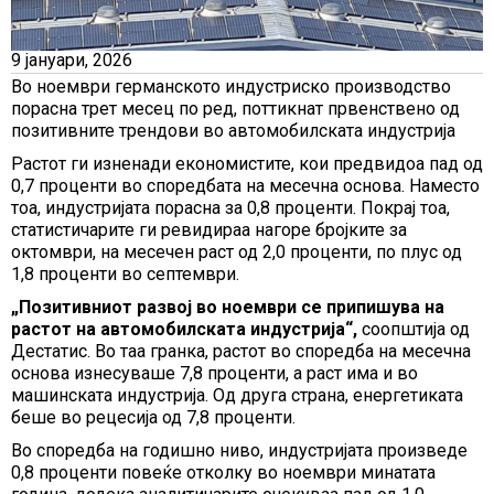
9 јануари, 2026
Во ноември германското индустриско производство
порасна трет месец по ред, поттикнат првенствено од
позитивните трендови во автомобилската индустрија
Растот ги изненади економистите, кои предвидоа пад од
0,7 проценти во споредбата на месечна основа. Наместо
тоа, индустријата порасна за 0,8 проценти. Покрај тоа,
статистичарите ги ревидираа нагоре бројките за
октомври, на месечен раст од 2,0 проценти, по плус од
1,8 проценти во септември.
„Позитивниот развој во ноември се припишува на
растот на автомобилската индустрија“,
соопштија од
Дестатис. Во таа гранка, растот во споредба на месечна
основа изнесуваше 7,8 проценти, а раст има и во
машинската индустрија. Од друга страна, енергетиката
беше во рецесија од 7,8 проценти.
Во споредба на годишно ниво, индустријата произведе
0,8 проценти повеќе отколку во ноември минатата