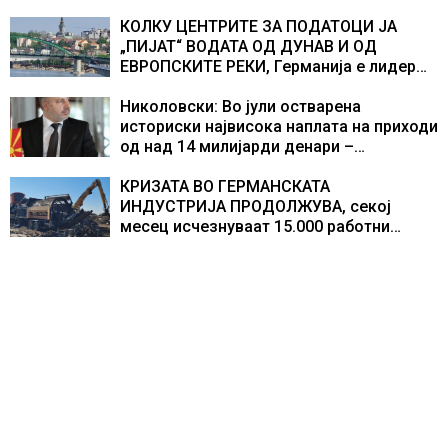
екипажот во авионот „Енола Геј“ и
учесниците во бомбардирањето го
КОЛКУ ЦЕНТРИТЕ ЗА ПОДАТОЦИ ЈА
доживуваа овој настан што го промени
„ПИЈАТ“ ВОДАТА ОД ДУНАВ И ОД
текот на историјата
ЕВРОПСКИТЕ РЕКИ, Германија е лидер
во Европа по бројот на изградени
центри за податоци
Николовски: Во јули остварена
историски највисока наплата на приходи
од над 14 милијарди денари –
изградивме систем што испорачува
резултати
КРИЗАТА ВО ГЕРМАНСКАТА
ИНДУСТРИЈА ПРОДОЛЖУВА, секој
месец исчезнуваат 15.000 работни
места