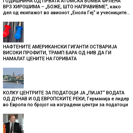
ГОДИШНИНА ОД ПРВАТА АТОМСКА БОМБА ФРЛЕНА
ВРЗ ХИРОШИМА – „БОЖЕ, ШТО НАПРАВИВМЕ“, како
дел од екипажот во авионот „Енола Геј“ и учесниците
во бомбардирањето го доживуваа овој настан што го
промени текот на историјата
НАФТЕНИТЕ АМЕРИКАНСКИ ГИГАНТИ ОСТВАРИЈА
ВИСОКИ ПРОФИТИ, ТРАМП БАРА ОД НИВ ДА ГИ
НАМАЛАТ ЦЕНИТЕ НА ГОРИВАТА
КОЛКУ ЦЕНТРИТЕ ЗА ПОДАТОЦИ ЈА „ПИЈАТ“ ВОДАТА
ОД ДУНАВ И ОД ЕВРОПСКИТЕ РЕКИ, Германија е лидер
во Европа по бројот на изградени центри за податоци