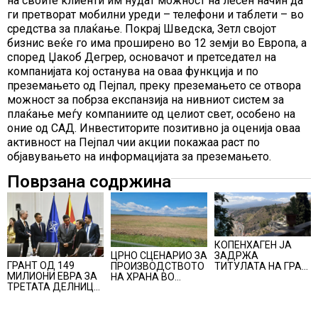
на своите клиенти им нудат можност на лесен начин да
ги претворат мобилни уреди – телефони и таблети – во
средства за плаќање. Покрај Шведска, Зетл својот
бизнис веќе го има проширено во 12 земји во Европа, а
според Џакоб Дегрер, основачот и претседател на
компанијата кој останува на оваа функција и по
преземањето од Пејпал, преку преземањето се отвора
можност за побрза експанзија на нивниот систем за
плаќање меѓу компаниите од целиот свет, особено на
оние од САД. Инвеститорите позитивно ја оценија оваа
активност на Пејпал чии акции покажаа раст по
објавувањето на информацијата за преземањето.
Поврзана содржина
КОПЕНХАГЕН ЈА
ЦРНО СЦЕНАРИО ЗА
ЗАДРЖА
ГРАНТ ОД 149
ПРОИЗВОДСТВОТО
ТИТУЛАТА НА ГРАД
МИЛИОНИ ЕВРА ЗА
НА ХРАНА ВО
СО НАЈДОБАР
ТРЕТАТА ДЕЛНИЦА
СВЕТОТ ВО 2027
КВАЛИТЕТ НА
ОД ЖЕЛЕЗНИЧКИОТ
ГОДИНА: Ел Нињо
ЖИВОТ, градовите
КОРИДОР 8
ќе доведе
со најниско