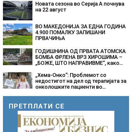
Новата сезона во Серија А почнува
на 22 август
ВО МАКЕДОНИЈА ЗА ЕДНА ГОДИНА
4.900 ПОМАЛКУ ЗАПИШАНИ
ПРВАЧИЊА
ГОДИШНИНА ОД ПРВАТА АТОМСКА
БОМБА ФРЛЕНА ВРЗ ХИРОШИМА –
„БОЖЕ, ШТО НАПРАВИВМЕ“, како
дел од екипажот во авионот „Енола
Геј“ и учесниците во
„Хема-Онко“: Проблемот со
бомбардирањето го доживуваа овој
недостигот на дел од терапијата за
настан што го промени текот на
онколошките пациенти во
историјата
моментот е надминат
ПРЕТПЛАТИ СЕ