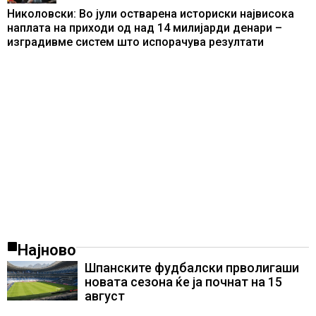
Николовски: Во јули остварена историски највисока
наплата на приходи од над 14 милијарди денари –
изградивме систем што испорачува резултати
Најново
Шпанските фудбалски прволигаши
новата сезона ќе ја почнат на 15
август