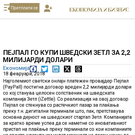
Претплати се
ПЕЈПАЛ ГО КУПИ ШВЕДСКИ ЗЕТЛ ЗА 2,2
МИЛИЈАРДИ ДОЛАРИ
Економија
18 февруари, 2018
Најголемиот светски онлајн платежен провајдер Пејпал
(PayPall) постигна договор вреден 2,2 милијарди долари
со кој станува целосен сопственик на шведската
компанија Зетл (iZettle). Со реализација на овој договор
Пејпал се стекнува со растечкиот пазар за плаќања
преку т.н. дигитални терминали што, пак, претставува
основна дејност на шведскиот стартап Зетл. Компанијата
за кратко време успеа да се наметне со иновативниот
пристап на плаќање преку терминали со кои компаниите