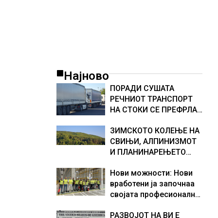
Најново
ПОРАДИ СУШАТА
РЕЧНИОТ ТРАНСПОРТ
НА СТОКИ СЕ ПРЕФРЛА
НА КАМИОНИ И ВОЗОВИ,
ЗИМСКОТО КОЛЕЊЕ НА
Германија со итни
СВИЊИ, АЛПИНИЗМОТ
мерки овозможува
И ПЛАНИНАРЕЊЕТО
камионџиите да возат и
ВЛЕГОА ВО РЕГИСТАРОТ
во недела
Нови можности: Нови
НА КУЛТУРНО
вработени ја започнаа
НАСЛЕДСТВО НА
својата професионална
СЛОВЕНИЈА
приказна во Lidl
РАЗВОЈОТ НА ВИ Е
Логистичкиот центар во