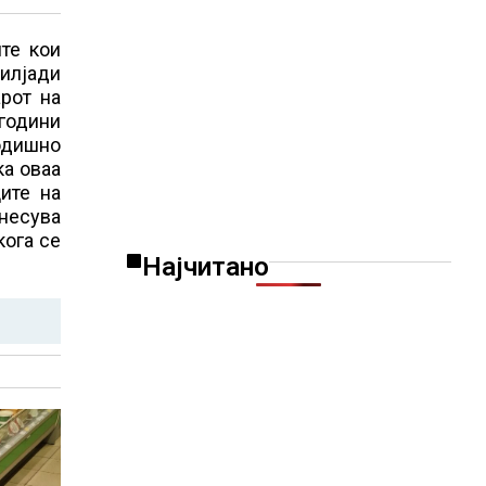
те кои
 илјади
арот на
 години
годишно
ка оваа
ите на
знесува
кога се
Најчитано