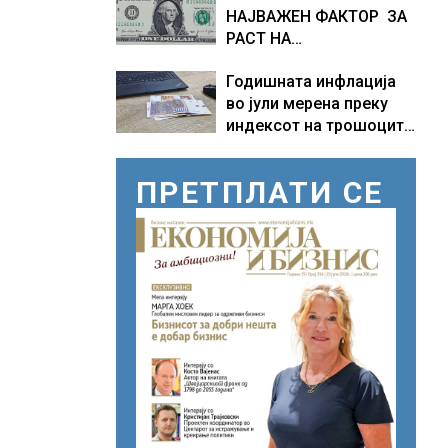
НАЈВАЖЕН ФАКТОР ЗА
Куманово
РАСТ НА
АМЕРИКАНСКАТА
Годишната инфлација
ЕКОНОМИЈА
во јули мерена преку
индексот на трошоците
на живот изнесува 2.3 %
ПРЕТПЛАТИ СЕ