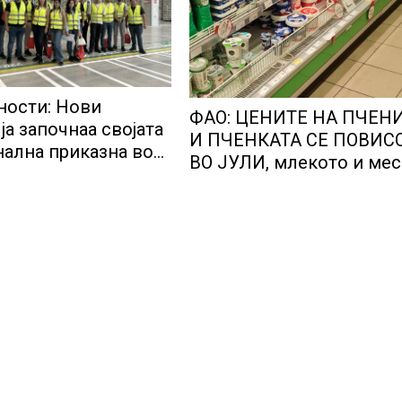
ости: Нови
ФАО: ЦЕНИТЕ НА ПЧЕН
ја започнаа својата
И ПЧЕНКАТА СЕ ПОВИС
ална приказна во
ВО ЈУЛИ, млекото и ме
тичкиот центар во
бележат пониски цени