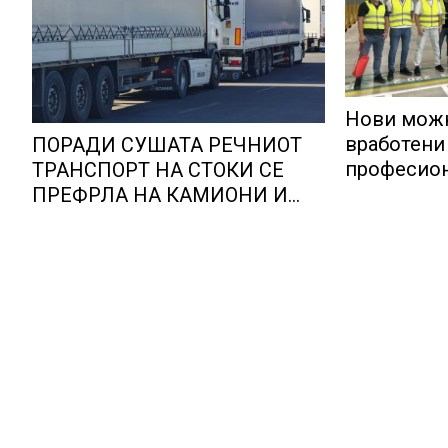
Нови можн
вработени 
ПОРАДИ СУШАТА РЕЧНИОТ
професион
ТРАНСПОРТ НА СТОКИ СЕ
Lidl Логис
ПРЕФРЛА НА КАМИОНИ И
Куманово
ВОЗОВИ, Германија со итни
мерки овозможува
камионџиите да возат и во
недела