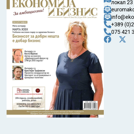
локал 23
euromak
info@eko
+389 (0)
075 421 