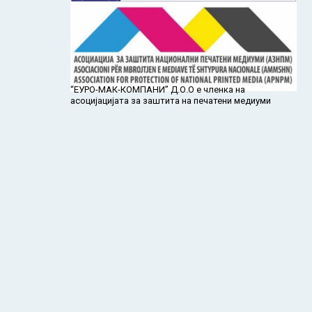
“ЕУРО-МАК-КОМПАНИ” Д.О.О е членка на
асоцијацијата за заштита на печатени медиуми