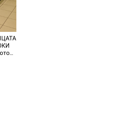
ИЦАТА
ОКИ
сото