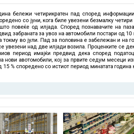
одина бележи четирикратен пад според информации
оредено со јуни, кога биле увезени безмалку четири
ешто повеќе од илјада. Според познавачите на паз
вид забраната за увоз на автомобили постари од 10
ла токму во јули. Пад за половина е забележан и на 
се увезени над две илјади возила. Проценките се де
ниов период имајќи предвид дека според податоц
на нови авотомобили, кој за првите седум месеци и
д 15 % споредено со истиот период минатата година 