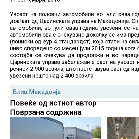
Увозот на половни автомобили во јули оваа г
доаѓаат од Царинската управа на Македонија. Сп
автомобили, во јули оваа година увезени се н
автомобили ова е очекувано доколку се има пред
(пониски од еур 4 стандардот), која стапи на си
ниво споредено со месец јули 2015 година кога 
состојба се очекува да продолжи и во наред
Царинската управа забележан е раст на увозот 
речиси 2 900 возила, што претставува раст од на
увезени нешто над 2 400 возила.
Блиц Македонја
Повеќе од истиот автор
Поврзана содржина