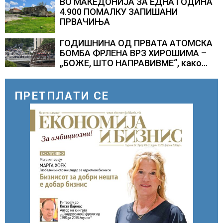
ВО МАКЕДОНИЈА ЗА ЕДНА ГОДИНА
4.900 ПОМАЛКУ ЗАПИШАНИ
ПРВАЧИЊА
ГОДИШНИНА ОД ПРВАТА АТОМСКА
БОМБА ФРЛЕНА ВРЗ ХИРОШИМА –
„БОЖЕ, ШТО НАПРАВИВМЕ“, како
дел од екипажот во авионот „Енола
Геј“ и учесниците во
бомбардирањето го доживуваа овој
ПРЕТПЛАТИ СЕ
настан што го промени текот на
историјата