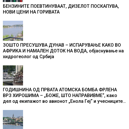
БЕНЗИНИТЕ ПОЕВТИНУВААТ, ДИЗЕЛОТ ПОСКАПУВА,
НОВИ ЦЕНИ НА ГОРИВАТА
ЗОШТО ПРЕСУШУВА ДУНАВ – ИСПАРУВАЊЕ КАКО ВО
АФРИКА И НАМАЛЕН ДОТОК НА ВОДА, објаснување на
хидрогеолог од Србија
ГОДИШНИНА ОД ПРВАТА АТОМСКА БОМБА ФРЛЕНА
ВРЗ ХИРОШИМА – „БОЖЕ, ШТО НАПРАВИВМЕ“, како
дел од екипажот во авионот „Енола Геј“ и учесниците
во бомбардирањето го доживуваа овој настан што го
промени текот на историјата