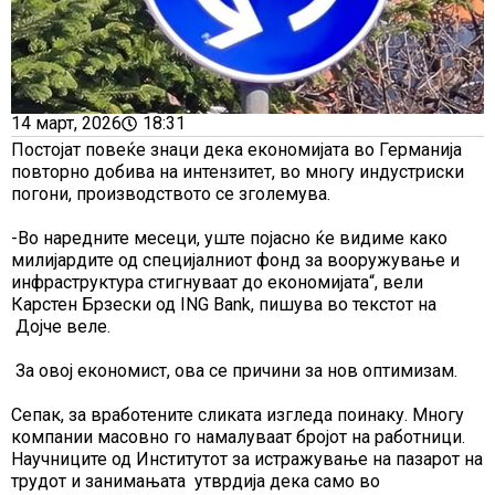
14 март, 2026
18:31
Постојат повеќе знаци дека економијата во Германија
повторно добива на интензитет, во многу индустриски
погони, производството се зголемува.
-Во наредните месеци, уште појасно ќе видиме како
милијардите од специјалниот фонд за вооружување и
инфраструктура стигнуваат до економијата“, вели
Карстен Брзески од ING Bank, пишува во текстот на
Дојче веле.
За овој економист, ова се причини за нов оптимизам.
Сепак, за вработените сликата изгледа поинаку. Многу
компании масовно го намалуваат бројот на работници.
Научниците од Институтот за истражување на пазарот на
трудот и занимањата утврдија дека само во