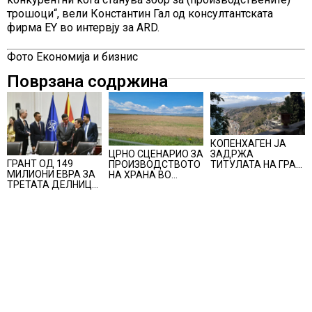
трошоци“, вели Константин Гал од консултантската
фирма EY во интервју за ARD.
Фото Економија и бизнис
Поврзана содржина
КОПЕНХАГЕН ЈА
ЦРНО СЦЕНАРИО ЗА
ЗАДРЖА
ГРАНТ ОД 149
ПРОИЗВОДСТВОТО
ТИТУЛАТА НА ГРАД
МИЛИОНИ ЕВРА ЗА
НА ХРАНА ВО
СО НАЈДОБАР
ТРЕТАТА ДЕЛНИЦА
СВЕТОТ ВО 2027
КВАЛИТЕТ НА
ОД ЖЕЛЕЗНИЧКИОТ
ГОДИНА: Ел Нињо
ЖИВОТ, градовите
КОРИДОР 8
ќе доведе
со најниско
дополнителни 50
рангирање
милиони луѓе во
продолжуваат да
акутен глад
бидат обележани со
комбинација од
фактори