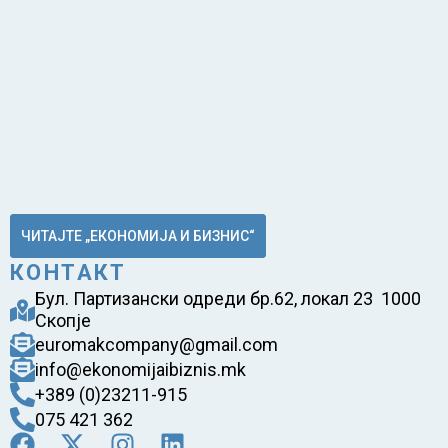
ЧИТАЈТЕ „ЕКОНОМИЈА И БИЗНИС“
КОНТАКТ
Бул. Партизански одреди бр.62, локал 23 1000
Скопје
euromakcompany@gmail.com
info@ekonomijaibiznis.mk
+389 (0)23211-915
075 421 362