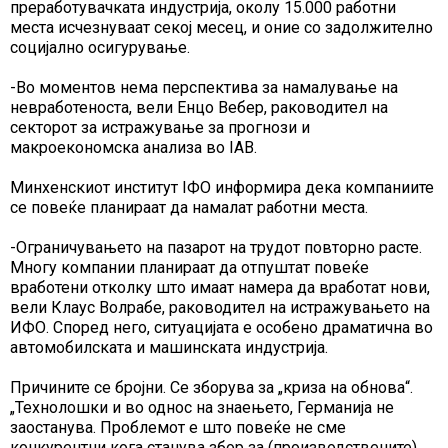
преработувачката индустрија, околу 15.000 работни
места исчезнуваат секој месец, и оние со задолжително
социјално осигурување.
-Во моментов нема перспектива за намалување на
невработеноста, вели Енцо Вебер, раководител на
секторот за истражување за прогнози и
макроекономска анализа во IAB.
Минхенскиот институт IФО информира дека компаниите
се повеќе планираат да намалат работни места.
-Ограничувањето на пазарот на трудот повторно расте.
Многу компании планираат да отпуштат повеќе
вработени отколку што имаат намера да вработат нови,
вели Клаус Волрабе, раководител на истражувањето на
ИФО. Според него, ситуацијата е особено драматична во
автомобилската и машинската индустрија.
Причините се бројни. Се зборува за „криза на обнова“.
„Технолошки и во однос на знаењето, Германија не
заостанува. Проблемот е што повеќе не сме
конкурентни кога станува збор за (производствените)