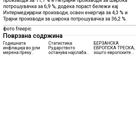
производи за 11,1 % и Нетрајни производи за широка
потрошувачка за 6,9 %, додека пораст бележи кај
Интермедијарни производи, освен енергија за 4,3 % и
Трајни производи за широка потрошувачка за 36,2 %.
фото freepic
Поврзана содржина
Годишната
Статистика:
БЕРЗАНСКА
инфлација во јули
Рударството
ЕВРОПСКА ТРЕСКА,
мерена преку
останува најслаба
зошто европските
индексот на
алка во
берзи уриваат
трошоците на
индустријата и
рекорди оваа
живот изнесува 2.3
покрај потенцијалот
недела,
%
за нови инвестиции
најголемите
победници се
помалку познатите
компании за ВИ