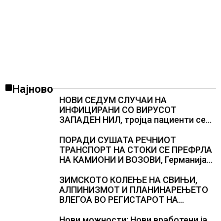
Најново
НОВИ СЕДУМ СЛУЧАИ НА
ИНФИЦИРАНИ СО ВИРУСОТ
ЗАПАДЕН НИЛ, тројца пациенти се
во критична состојба
ПОРАДИ СУШАТА РЕЧНИОТ
ТРАНСПОРТ НА СТОКИ СЕ ПРЕФРЛА
НА КАМИОНИ И ВОЗОВИ, Германија
со итни мерки овозможува
камионџиите да возат и во недела
ЗИМСКОТО КОЛЕЊЕ НА СВИЊИ,
АЛПИНИЗМОТ И ПЛАНИНАРЕЊЕТО
ВЛЕГОА ВО РЕГИСТАРОТ НА
КУЛТУРНО НАСЛЕДСТВО НА
СЛОВЕНИЈА
Нови можности: Нови вработени ја