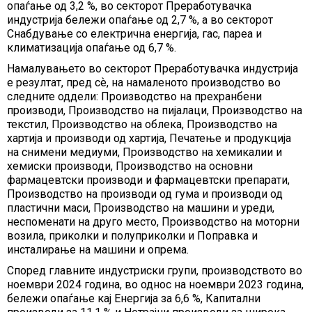
опаѓање од 3,2 %, во секторот Преработувачка
индустрија бележи опаѓање од 2,7 %, а во секторот
Снабдување со електрична енергија, гас, пареа и
климатизација опаѓање од 6,7 %.
Намалувањето во секторот Преработувачка индустрија
е резултат, пред сѐ, на намаленото производство во
следните оддели: Производство на прехранбени
производи, Производство на пијалаци, Производство на
текстил, Производство на облека, Производство на
хартија и производи од хартија, Печатење и продукција
на снимени медиуми, Производство на хемикалии и
хемиски производи, Производство на основни
фармацевтски производи и фармацевтски препарати,
Производство на производи од гума и производи од
пластични маси, Производство на машини и уреди,
неспоменати на друго место, Производство на моторни
возила, приколки и полуприколки и Поправка и
инсталирање на машини и опрема.
Според главните индустриски групи, производството во
ноември 2024 година, во однос на ноември 2023 година,
бележи опаѓање кај Енергија за 6,6 %, Капитални