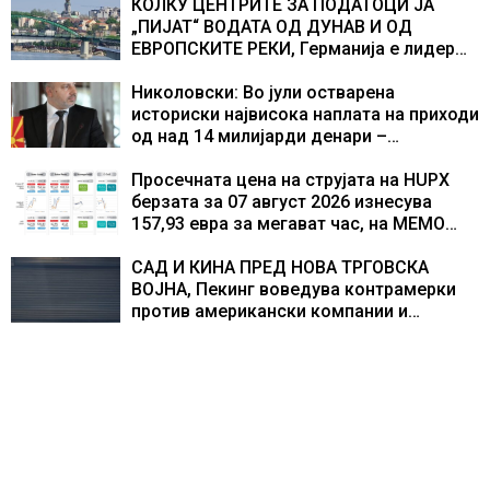
учесниците во бомбардирањето го
КОЛКУ ЦЕНТРИТЕ ЗА ПОДАТОЦИ ЈА
доживуваа овој настан што го промени
„ПИЈАТ“ ВОДАТА ОД ДУНАВ И ОД
текот на историјата
ЕВРОПСКИТЕ РЕКИ, Германија е лидер
во Европа по бројот на изградени
центри за податоци
Николовски: Во јули остварена
историски највисока наплата на приходи
од над 14 милијарди денари –
изградивме систем што испорачува
резултати
Просечната цена на струјата на HUPX
берзата за 07 август 2026 изнесува
157,93 евра за мегават час, на МЕМО
153,56 евра за мегават час
САД И КИНА ПРЕД НОВА ТРГОВСКА
ВОЈНА, Пекинг воведува контрамерки
против американски компании и
организации