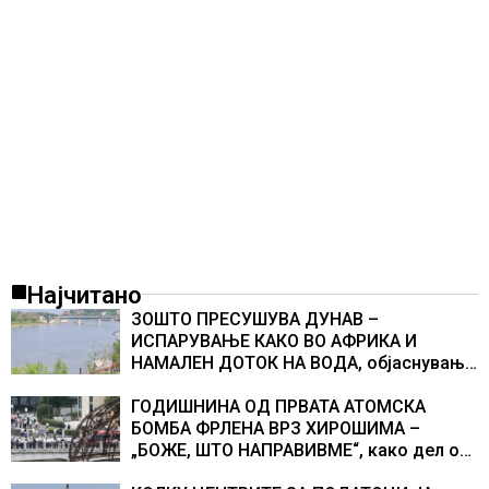
Најчитано
ЗОШТО ПРЕСУШУВА ДУНАВ –
ИСПАРУВАЊЕ КАКО ВО АФРИКА И
НАМАЛЕН ДОТОК НА ВОДА, објаснување
на хидрогеолог од Србија
ГОДИШНИНА ОД ПРВАТА АТОМСКА
БОМБА ФРЛЕНА ВРЗ ХИРОШИМА –
„БОЖЕ, ШТО НАПРАВИВМЕ“, како дел од
екипажот во авионот „Енола Геј“ и