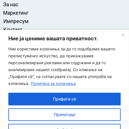
За нас
Маркетинг
Импресум
Контакт
Правила на користење
Ние ја цениме вашата приватност.
Ние користиме колачиња за да го подобриме вашето
прелистувачко искуство, да прикажуваме
персонализирани реклами или содржини и да го
анализираме нашиот сообраќај. Со кликање на
„Прифати сè“, се согласувате со нашата употреба на
колачиња.
Политика за колачиња
Прифати сè
“ЕУРО-МАК-КОМПАНИ” Д.О.О е членка на асоцијацијата
Прилагоди
за заштита на печатени медиуми