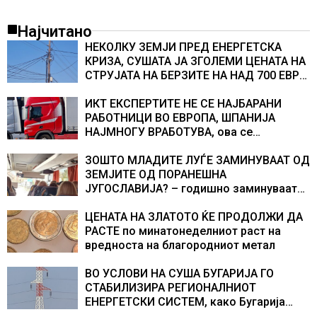
Најчитано
НЕКОЛКУ ЗЕМЈИ ПРЕД ЕНЕРГЕТСКА
КРИЗА, СУШАТА ЈА ЗГОЛЕМИ ЦЕНАТА НА
СТРУЈАТА НА БЕРЗИТЕ НА НАД 700 ЕВРА
ЗА МЕГАВАТ-ЧАС
ИКТ ЕКСПЕРТИТЕ НЕ СЕ НАЈБАРАНИ
РАБОТНИЦИ ВО ЕВРОПА, ШПАНИЈА
НАЈМНОГУ ВРАБОТУВА, oва се
најбараните работни места во 2026
година
ЗОШТО МЛАДИТЕ ЛУЃЕ ЗАМИНУВААТ ОД
ЗЕМЈИТЕ ОД ПОРАНЕШНА
ЈУГОСЛАВИЈА? – годишно заминуваат
над 130 илјади лица, најмногу од
Хрватска
ЦЕНАТА НА ЗЛАТОТО ЌЕ ПРОДОЛЖИ ДА
РАСТЕ по минатонеделниот раст на
вредноста на благородниот метал
ВО УСЛОВИ НА СУША БУГАРИЈА ГО
СТАБИЛИЗИРА РЕГИОНАЛНИОТ
ЕНЕРГЕТСКИ СИСТЕМ, како Бугарија
стана балкански шампион во