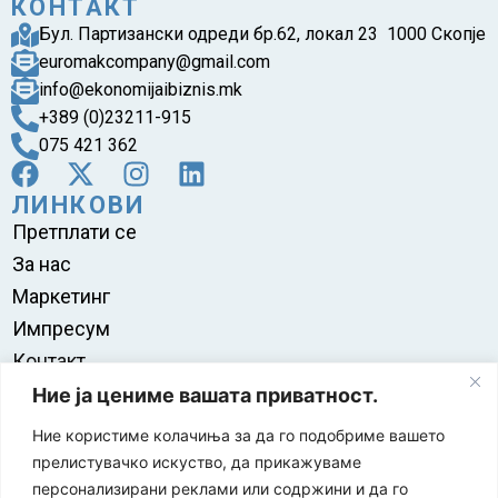
КОНТАКТ
Бул. Партизански одреди бр.62, локал 23 1000 Скопје
euromakcompany@gmail.com
info@ekonomijaibiznis.mk
+389 (0)23211-915
075 421 362
ЛИНКОВИ
Претплати се
За нас
Маркетинг
Импресум
Контакт
Правила на користење
Ние ја цениме вашата приватност.
Ние користиме колачиња за да го подобриме вашето
прелистувачко искуство, да прикажуваме
персонализирани реклами или содржини и да го