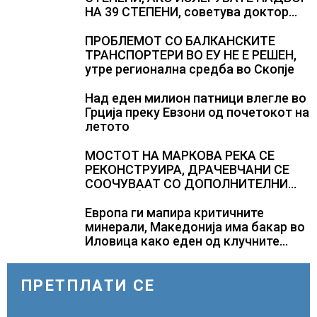
НА 39 СТЕПЕНИ, советува доктор
Здравески од ИЈЗ
ПРОБЛЕМОТ СО БАЛКАНСКИТЕ
ТРАНСПОРТЕРИ ВО ЕУ НЕ Е РЕШЕН,
утре регионална средба во Скопје
Над еден милион патници влегле во
Грција преку Евзони од почетокот на
летото
МОСТОТ НА МАРКОВА РЕКА СЕ
РЕКОНСТРУИРА, ДРАЧЕВЧАНИ СЕ
СООЧУВААТ СО ДОПОЛНИТЕЛНИ
СООБРАЌАЈНИ ПОТЕШКОТИИ
Европа ги мапира критичните
минерали, Македонија има бакар во
Иловица како еден од клучните
потенцијали
ПРЕТПЛАТИ СЕ