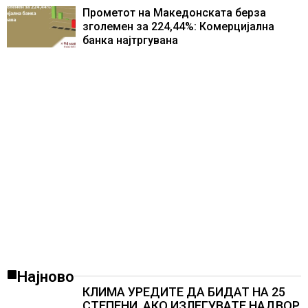
складирање на енергија од батерии
Прометот на Македонската берза
зголемен за 224,44%: Комерцијална
банка најтргувана
Најново
КЛИМА УРЕДИТЕ ДА БИДАТ НА 25
СТЕПЕНИ, АКО ИЗЛЕГУВАТЕ НАДВОР