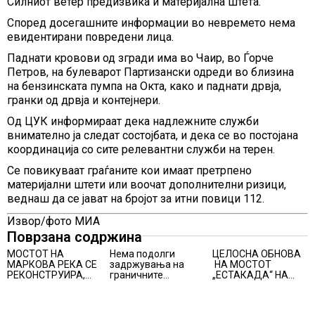
Силниот ветер предизвика и материјална штета.
Според досегашните информации во невремето нема
евидентирани повредени лица.
Паднати кровови од згради има во Чаир, во Ѓорче
Петров, на булеварот Партизански одреди во близина
на бензинската пумпа на Окта, како и паднати дрвја,
гранки од дрвја и контејнери.
Од ЦУК информираат дека надлежните служби
внимателно ја следат состојбата, и дека се во постојана
координација со сите релевантни служби на терен.
Се повикуваат граѓаните кои имаат претрпено
материјални штети или воочат дополнителни ризици,
веднаш да се јават на бројот за итни повици 112.
Извор/фото МИА
Поврзана содржина
МОСТОТ НА
Нема подолги
ЦЕЛОСНА ОБНОВА
МАРКОВА РЕКА СЕ
задржувања на
НА МОСТОТ
РЕКОНСТРУИРА,
граничните
„ЕСТАКАДА“ НА
ДРАЧЕВЧАНИ СЕ
премини
ИЗЛЕЗОТ ОД
СООЧУВААТ СО
СКОПЈЕ
ДОПОЛНИТЕЛНИ