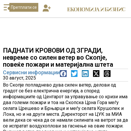
Претплати се
ПАДНАТИ КРОВОВИ ОД ЗГРАДИ,
невреме со силен ветер во Скопје,
повеќе пожари и материјална штета
Сервисни информации
30 август, 2025
Во Скопје попладнево дува силен ветер, делови од
градот се без електрична енергија, а според
информациите од Центарот за управување со кризи има
два големи пожари и тоа на Скопска Црна Гора меѓу
селата Црешево и Брњарци и меѓу селата Крушопек и
Лока, но и на други места. Директорот на ЦУК за МИА
вели дека се чека да се намали силината на ветрот за да
се испратат воздухоплови за гаснење на овие пожари.