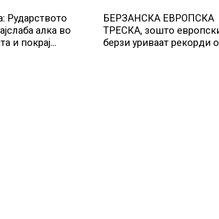
а: Рударството
БЕРЗАНСКА ЕВРОПСКА
ајслаба алка во
ТРЕСКА, зошто европск
та и покрај
берзи уриваат рекорди 
лот за нови
недела, најголемите
ии
победници се помалку
познатите компании за 