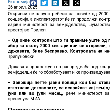
Економија
26 април, 2025
Откриени се злоупотребени на повеќе од 2000
концесија, а инспекторатот ќе ги продолжи конт
изјави министерот за земјоделство, шумарст
престој во Прилеп.
– Од оние контроли што ги правиме уште од 
збор за околу 2000 хектари кои се откриени,
државата, биле бесправно. Контролата на ин
Трипуновски.
Државата продолжува со распределба под конце
земјоделци ќе го обработуваат и ќе произведуваа
– Завршија петте јавни повици кои беа став
изготвени договорите, се испраќаат кај земј
јуни или во јули месец,
рече министерот за
пренесува МИА.