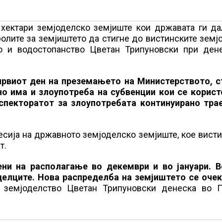
 хектари земјоделско земјиште кои државата ги да
ролите за земјиштето да стигне до вистинските земј
во и водостопанство Цветан Трипуновски при ден
првиот ден на преземањето на Министерството, с
 но има и злоупотреба на субвенции кои се корист
спекторатот за злоупотребата континуирано трае
сија на државното земјоделско земјиште, кое вист
т.
ени на располагање во декември и во јануари. В
оделците. Нова распределба на земјиштето се очек
 земјоделство Цветан Трипуновски денеска во П