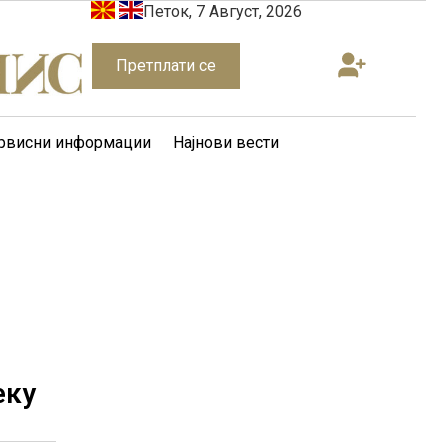
Петок, 7 Август, 2026
Претплати се
рвисни информации
Најнови вести
еку