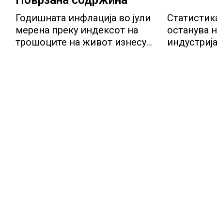
Поврзана содржина
Годишната инфлација во јули
Статистик
мерена преку индексот на
останува н
трошоците на живот изнесува
индустрија
2.3 %
потенција
инвестиц