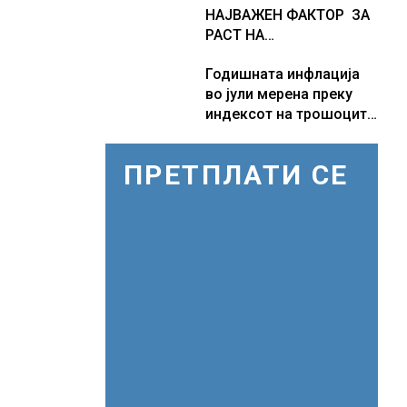
НАЈВАЖЕН ФАКТОР ЗА
Куманово
РАСТ НА
АМЕРИКАНСКАТА
Годишната инфлација
ЕКОНОМИЈА
во јули мерена преку
индексот на трошоците
на живот изнесува 2.3 %
ПРЕТПЛАТИ СЕ