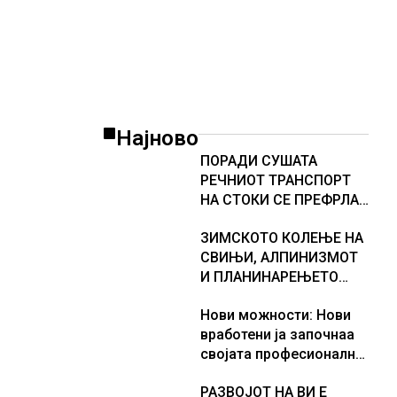
Најново
ПОРАДИ СУШАТА
РЕЧНИОТ ТРАНСПОРТ
НА СТОКИ СЕ ПРЕФРЛА
НА КАМИОНИ И ВОЗОВИ,
ЗИМСКОТО КОЛЕЊЕ НА
Германија со итни
СВИЊИ, АЛПИНИЗМОТ
мерки овозможува
И ПЛАНИНАРЕЊЕТО
камионџиите да возат и
ВЛЕГОА ВО РЕГИСТАРОТ
во недела
Нови можности: Нови
НА КУЛТУРНО
вработени ја започнаа
НАСЛЕДСТВО НА
својата професионална
СЛОВЕНИЈА
приказна во Lidl
РАЗВОЈОТ НА ВИ Е
Логистичкиот центар во