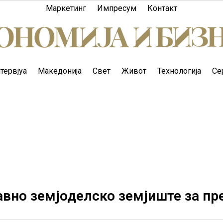
Маркетинг
Импресум
Контакт
тервјуа
Македонија
Свет
Живот
Технологија
Се
вно земјоделско земјиште за пр