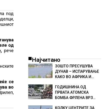
ла под
оделци,
ешниот
танува
еле од
,
рече
Најчитано
инските
ЗОШТО ПРЕСУШУВА
ДУНАВ – ИСПАРУВАЊЕ
КАКО ВО АФРИКА И
еќе се
НАМАЛЕН ДОТОК НА
ува во
ГОДИШНИНА ОД
ВОДА, објаснување на
рилеп,
ПРВАТА АТОМСКА
хидрогеолог од Србија
БОМБА ФРЛЕНА ВРЗ
ХИРОШИМА – „БОЖЕ,
КОЛКУ ЦЕНТРИТЕ ЗА
ШТО НАПРАВИВМЕ“,