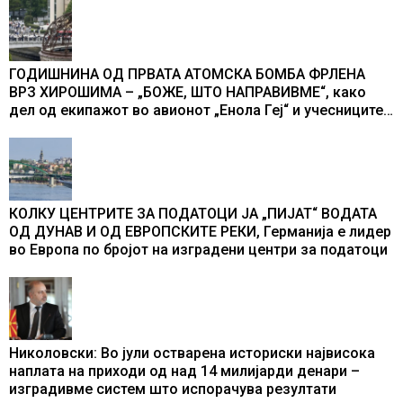
ГОДИШНИНА ОД ПРВАТА АТОМСКА БОМБА ФРЛЕНА
ВРЗ ХИРОШИМА – „БОЖЕ, ШТО НАПРАВИВМЕ“, како
дел од екипажот во авионот „Енола Геј“ и учесниците
во бомбардирањето го доживуваа овој настан што го
промени текот на историјата
КОЛКУ ЦЕНТРИТЕ ЗА ПОДАТОЦИ ЈА „ПИЈАТ“ ВОДАТА
ОД ДУНАВ И ОД ЕВРОПСКИТЕ РЕКИ, Германија е лидер
во Европа по бројот на изградени центри за податоци
Николовски: Во јули остварена историски највисока
наплата на приходи од над 14 милијарди денари –
изградивме систем што испорачува резултати