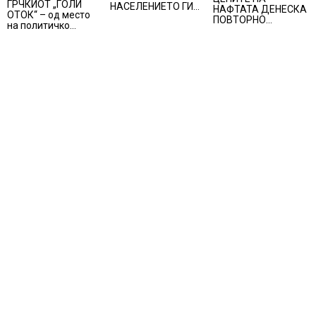
ГРЧКИОТ „ГОЛИ
НАСЕЛЕНИЕТО ГИ
НАФТАТА ДЕНЕСКА
ОТОК“ – од место
ЗАГРОЗУВА
ПОВТОРНО
на политичко
ПЕНЗИСКИТЕ
ПОРАСНАА
прогонство до
СИСТЕМИ ВО
морско светилиште
ЕВРОПА и
долгорочниот
економски раст