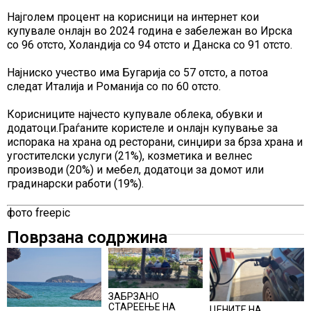
Најголем процент на корисници на интернет кои
купувале онлајн во 2024 година е забележан во Ирска
со 96 отсто, Холандија со 94 отсто и Данска со 91 отсто.
Најниско учество има Бугарија со 57 отсто, а потоа
следат Италија и Романија со по 60 отсто.
Корисниците најчесто купувале облека, обувки и
додатоци.Граѓаните користеле и онлајн купување за
испорака на храна од ресторани, синџири за брза храна и
угостителски услуги (21%), козметика и велнес
производи (20%) и мебел, додатоци за домот или
градинарски работи (19%).
фото freepic
Поврзана содржина
ЗАБРЗАНО
СТАРЕЕЊЕ НА
ЦЕНИТЕ НА