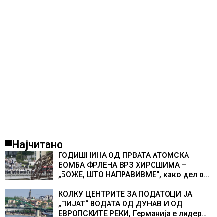
Најчитано
ГОДИШНИНА ОД ПРВАТА АТОМСКА
БОМБА ФРЛЕНА ВРЗ ХИРОШИМА –
„БОЖЕ, ШТО НАПРАВИВМЕ“, како дел од
екипажот во авионот „Енола Геј“ и
учесниците во бомбардирањето го
КОЛКУ ЦЕНТРИТЕ ЗА ПОДАТОЦИ ЈА
доживуваа овој настан што го промени
„ПИЈАТ“ ВОДАТА ОД ДУНАВ И ОД
текот на историјата
ЕВРОПСКИТЕ РЕКИ, Германија е лидер