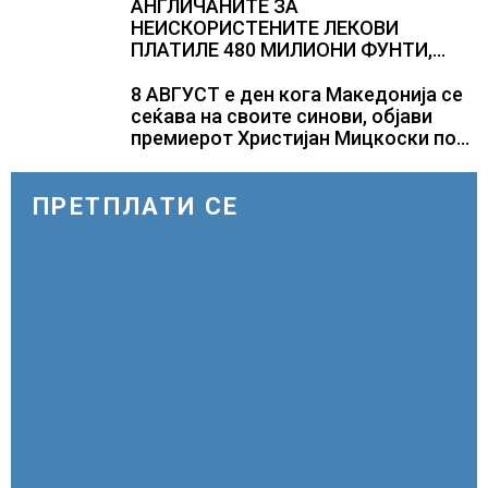
АНГЛИЧАНИТЕ ЗА
НЕИСКОРИСТЕНИТЕ ЛЕКОВИ
ПЛАТИЛЕ 480 МИЛИОНИ ФУНТИ,
повик до пациентите да бараат
само лекови што навистина им се
8 АВГУСТ е ден кога Македонија се
потребни
сеќава на своите синови, објави
премиерот Христијан Мицкоски по
повод 25 годишнината од
загинувањето на десетмината
прилепски бранители
ПРЕТПЛАТИ СЕ