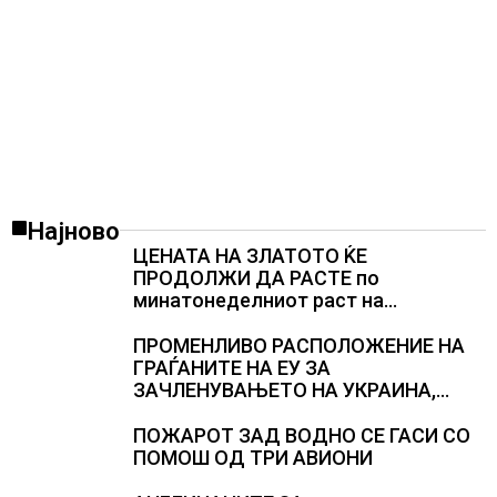
Најново
ЦЕНАТА НА ЗЛАТОТО ЌЕ
ПРОДОЛЖИ ДА РАСТЕ по
минатонеделниот раст на
вредноста на благородниот метал
ПРОМЕНЛИВО РАСПОЛОЖЕНИЕ НА
ГРАЃАНИТЕ НА ЕУ ЗА
ЗАЧЛЕНУВАЊЕТО НА УКРАИНА,
изненадува каква е поддршката од
Полска, Франција и Германија
ПОЖАРОТ ЗАД ВОДНО СЕ ГАСИ СО
ПОМОШ ОД ТРИ АВИОНИ