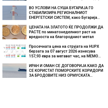
во Европа по бројот на изградени
центри за податоци
ВО УСЛОВИ НА СУША БУГАРИЈА ГО
СТАБИЛИЗИРА РЕГИОНАЛНИОТ
ЕНЕРГЕТСКИ СИСТЕМ, како Бугарија
стана балкански шампион во
складирање на енергија од батерии
ЦЕНАТА НА ЗЛАТОТО ЌЕ ПРОДОЛЖИ ДА
РАСТЕ по минатонеделниот раст на
вредноста на благородниот метал
Просечната цена на струјата на HUPX
берзата за 07 август 2026 изнесува
157,93 евра за мегават час, на МЕМО
153,56 евра за мегават час
ИРАН И ОМАН СЕ ДОГОВОРИЈА КАКО ДА
СЕ КОРИСТАТ ПОМОРСКИТЕ КОРИДОРИ
ЗА БРОДОВИТЕ НИЗ ОРМУСКАТА
ТЕСНИНА