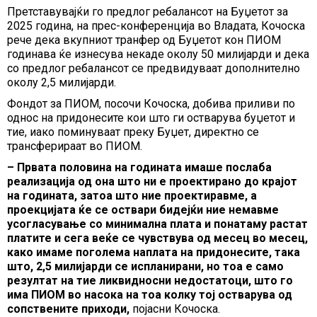
Претставувајќи го предлог ребалансот на Буџетот за
2025 година, на прес-конференција во Владата, Кочоска
рече дека вкупниот транфер од Буџетот кон ПИОМ
годинава ќе изнесува некаде околу 50 милијарди и дека
со предлог ребалансот се предвидуваат дополнително
околу 2,5 милијарди.
Фондот за ПИОМ, посочи Кочоска, добива приливи по
однос на придонесите кои што ги остварува буџетот и
тие, иако поминуваат преку Буџет, директно се
трансферираат во ПИОМ.
– Првата половина на годината имаше послаба
реализација од она што ни е проектирано до крајот
на годината, затоа што ние проектиравме, а
проекцијата ќе се оствари бидејќи ние немавме
усогласување со минимална плата и понатаму растат
платите и сега веќе се чувствува од месец во месец,
како имаме поголема наплата на придонесите, така
што, 2,5 милијарди се испланирани, но тоа е само
резултат на тие ликвидносни недостатоци, што го
има ПИОМ во насока на тоа колку тој остварува од
сопствените приходи,
појасни Кочоска.