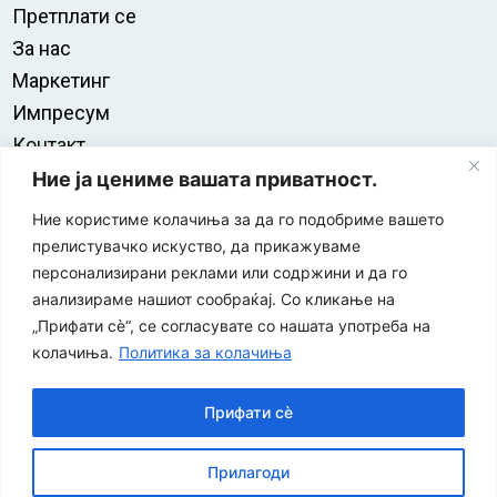
Претплати се
За нас
Маркетинг
Импресум
Контакт
Правила на користење
Ние ја цениме вашата приватност.
Ние користиме колачиња за да го подобриме вашето
прелистувачко искуство, да прикажуваме
персонализирани реклами или содржини и да го
анализираме нашиот сообраќај. Со кликање на
„Прифати сè“, се согласувате со нашата употреба на
колачиња.
Политика за колачиња
Прифати сè
“ЕУРО-МАК-КОМПАНИ” Д.О.О е членка на асоцијацијата
Прилагоди
за заштита на печатени медиуми