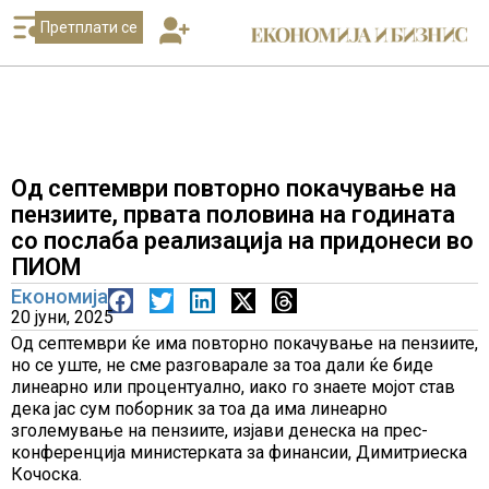
Претплати се
Од септември повторно покачување на
пензиите, првата половина на годината
со послаба реализација на придонеси во
ПИОМ
Економија
20 јуни, 2025
Од септември ќе има повторно покачување на пензиите,
но се уште, не сме разговарале за тоа дали ќе биде
линеарно или процентуално, иако го знаете мојот став
дека јас сум поборник за тоа да има линеарно
зголемување на пензиите, изјави денеска на прес-
конференција министерката за финансии, Димитриеска
Кочоска.