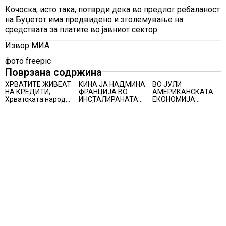
Кочоска, исто така, потврди дека во предлог ребаланост
на Буџетот има предвидено и зголемување на
средствата за платите во јавниот сектор.
Извор МИА
фото freepic
Поврзана содржина
ХРВАТИТЕ ЖИВЕАТ
КИНА ЈА НАДМИНА
ВО ЈУЛИ
НА КРЕДИТИ,
ФРАНЦИЈА ВО
АМЕРИКАНСКАТА
Хрватската народна
ИНСТАЛИРАНАТА
ЕКОНОМИЈА
банка ги заострува
МОЌНОСТ НА
НЕОЧЕКУВАНО
правилата за
НУКЛЕАРНИТЕ
ИЗГУБИ 23.000
кредитирање и
ЦЕНТРАЛИ
РАБОТНИ МЕСТА
предупредува на
зголемени ризици
во финансискиот
систем