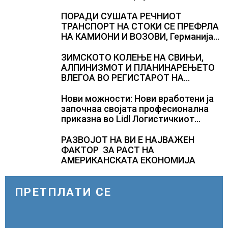
во критична состојба
ПОРАДИ СУШАТА РЕЧНИОТ
ТРАНСПОРТ НА СТОКИ СЕ ПРЕФРЛА
НА КАМИОНИ И ВОЗОВИ, Германија
со итни мерки овозможува
камионџиите да возат и во недела
ЗИМСКОТО КОЛЕЊЕ НА СВИЊИ,
АЛПИНИЗМОТ И ПЛАНИНАРЕЊЕТО
ВЛЕГОА ВО РЕГИСТАРОТ НА
КУЛТУРНО НАСЛЕДСТВО НА
СЛОВЕНИЈА
Нови можности: Нови вработени ја
започнаа својата професионална
приказна во Lidl Логистичкиот
центар во Куманово
РАЗВОЈОТ НА ВИ Е НАЈВАЖЕН
ФАКТОР ЗА РАСТ НА
АМЕРИКАНСКАТА ЕКОНОМИЈА
ПРЕТПЛАТИ СЕ