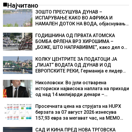
Најчитано
ЗОШТО ПРЕСУШУВА ДУНАВ –
ИСПАРУВАЊЕ КАКО ВО АФРИКА И
НАМАЛЕН ДОТОК НА ВОДА, објаснување
на хидрогеолог од Србија
ГОДИШНИНА ОД ПРВАТА АТОМСКА
БОМБА ФРЛЕНА ВРЗ ХИРОШИМА –
„БОЖЕ, ШТО НАПРАВИВМЕ“, како дел од
екипажот во авионот „Енола Геј“ и
учесниците во бомбардирањето го
КОЛКУ ЦЕНТРИТЕ ЗА ПОДАТОЦИ ЈА
доживуваа овој настан што го промени
„ПИЈАТ“ ВОДАТА ОД ДУНАВ И ОД
текот на историјата
ЕВРОПСКИТЕ РЕКИ, Германија е лидер
во Европа по бројот на изградени
центри за податоци
Николовски: Во јули остварена
историски највисока наплата на приходи
од над 14 милијарди денари –
изградивме систем што испорачува
резултати
Просечната цена на струјата на HUPX
берзата за 07 август 2026 изнесува
157,93 евра за мегават час, на МЕМО
153,56 евра за мегават час
САД И КИНА ПРЕД НОВА ТРГОВСКА