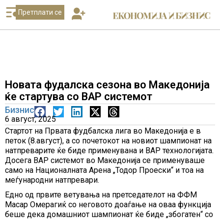
Претплати се
Новата фудалска сезона во Македонија
ќе стартува со ВАР системот
Бизнис
6 август, 2025
Стартот на Првата фудбалска лига во Македонија е в
петок (8.август), а со почетокот на новиот шампионат на
натпреварите ќе биде применувана и ВАР технологијата.
Досега ВАР системот во Македонија се применуваше
само на Националната Арена „Тодор Проески“ и тоа на
меѓународни натпревари.
Едно од првите ветувања на претседателот на ФФМ
Масар Омерагиќ со неговото доаѓање на оваа функција
беше дека домашниот шампионат ќе биде „збогатен“ со