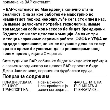
примена на ВАР системот.
– ВАР-системот во Македонија конечно стана
реалност. Она за кое работевме макотрпно во
изминатиот период неколку луѓе сега стои пред нас.
Ја имаме целосната потребна технологија, имаме
три модерни соби кои наскоро ќе бидат брендирани.
Судиите ќе имаат целосна комоција. За овие три
месеци направивме огромна работа. ФИФА и УЕФА ни
оддадоа признание, не им се вруваше дека за толку
кратко време ќе успееме да го реализираме овој
голем проект,
изјави Омерагиќ.
Сите судии во ВАР-собите ќе бидат македонски арбитри,
а главен координатор на целиот ВАР-проект е биде
Дејан Јакимовски, поранешен фудбалски судија.
Поврзана содржина
ПОРАДИ СУШАТА
Нови можности:
ФАО: ЦЕНИТЕ НА
РЕЧНИОТ
Нови вработени ја
ПЧЕНИЦАТА И
ТРАНСПОРТ НА
започнаа својата
ПЧЕНКАТА СЕ
СТОКИ СЕ ПРЕФРЛА
професионална
ПОВИСОКИ ВО
НА КАМИОНИ И
приказна во Lidl
ЈУЛИ, млекото и
ВОЗОВИ, Германија
Логистичкиот
месото бележат
со итни мерки
центар во Куманово
пониски цени
овозможува