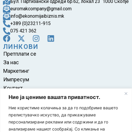
Бул. Партизански одреди бр.62, локал 23 1000 Скопје
euromakcompany@gmail.com
info@ekonomijaibiznis.mk
+389 (0)23211-915
075 421 362
ЛИНКОВИ
Претплати се
За нас
Маркетинг
Импресум
Контакт
Правила на користење
Ние ја цениме вашата приватност.
Ние користиме колачиња за да го подобриме вашето
прелистувачко искуство, да прикажуваме
персонализирани реклами или содржини и да го
анализираме нашиот сообраќај. Со кликање на