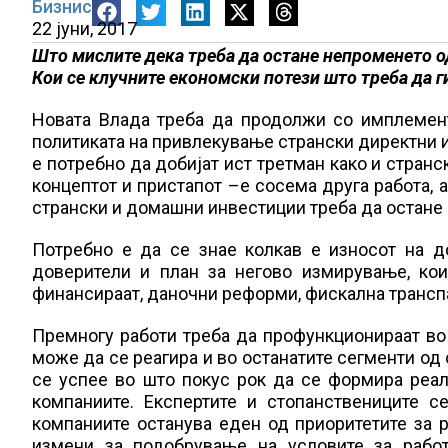
Бизнис
22 јуни, 2017
Што мислите дека треба да остане непроменето о
Кои се клучните економски потези што треба да г
Новата Влада треба да продолжи со имплемент
политиката на привлекување странски директни 
е потребно да добијат ист третман како и странс
концептот и пристапот –е сосема друга работа, 
странски и домашни инвестиции треба да остане 
Потребно е да се знае колкав е износот на д
доверители и план за негово измирување, ко
финансираат, даночни реформи, фискална транс
Премногу работи треба да профункционираат во 
може да се реагира и во останатите сегменти од
се успее во што покус рок да се формира реал
компаниите. Експертите и стопанствениците 
компаниите останува еден од приоритетите за 
измени за подобрување на условите за рабо