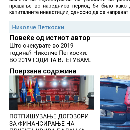
прашање во наредниов период би било како д
капиталните инвестиции, односно да се направат 
Николче Петкоски
Повеќе од истиот автор
Што очекувате во 2019
година? Николче Петкоски:
ВО 2019 ГОДИНА ВЛЕГУВАМЕ
ПОДГОТВЕНИ ДА
Поврзана содржина
ОБЕЗБЕДИМЕ ШТО
ПОДОСТАПНИ И МОДЕРНИ
БАНКАРСКИ УСЛУГИ
ПОТПИШУВАЊЕ ДОГОВОРИ
ЗА ФИНАНСИРАЊЕ НА