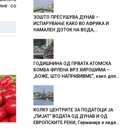
ине со
ЗОШТО ПРЕСУШУВА ДУНАВ –
ИСПАРУВАЊЕ КАКО ВО АФРИКА И
НАМАЛЕН ДОТОК НА ВОДА,
објаснување на хидрогеолог од
Србија
ГОДИШНИНА ОД ПРВАТА АТОМСКА
БОМБА ФРЛЕНА ВРЗ ХИРОШИМА –
„БОЖЕ, ШТО НАПРАВИВМЕ“, како дел
од екипажот во авионот „Енола Геј“ и
учесниците во бомбардирањето го
доживуваа овој настан што го
промени текот на историјата
КОЛКУ ЦЕНТРИТЕ ЗА ПОДАТОЦИ ЈА
„ПИЈАТ“ ВОДАТА ОД ДУНАВ И ОД
ЕВРОПСКИТЕ РЕКИ, Германија е лидер
во Европа по бројот на изградени