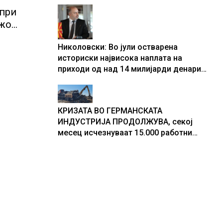
центри за податоци
 при
ежо
и,
Николовски: Во јули остварена
историски највисока наплата на
приходи од над 14 милијарди денари
– изградивме систем што испорачува
резултати
КРИЗАТА ВО ГЕРМАНСКАТА
ИНДУСТРИЈА ПРОДОЛЖУВА, секој
месец исчезнуваат 15.000 работни
места