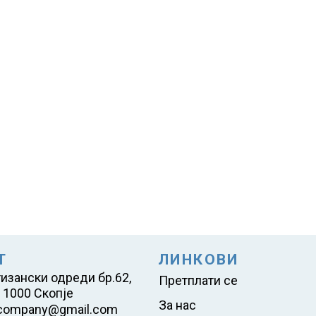
Т
ЛИНКОВИ
тизански одреди бр.62,
Претплати се
 1000 Скопје
За нас
company@gmail.com