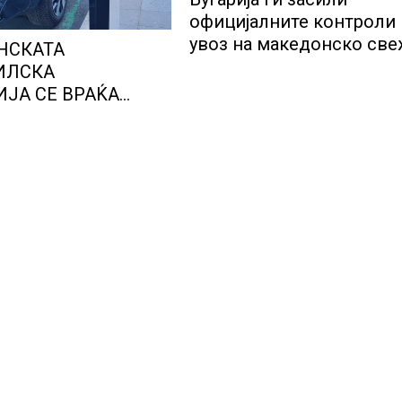
официјалните контроли
увоз на македонско св
НСКАТА
овошје, домати и пиперк
ИЛСКА
објави АХВ
ЈА СЕ ВРАЌА
МОТ