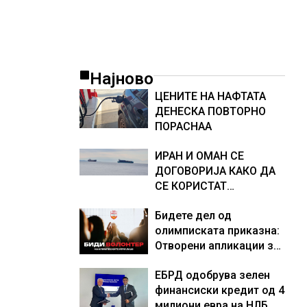
Најново
ЦЕНИТЕ НА НАФТАТА
ДЕНЕСКА ПОВТОРНО
ПОРАСНАА
ИРАН И ОМАН СЕ
ДОГОВОРИЈА КАКО ДА
СЕ КОРИСТАТ
ПОМОРСКИТЕ
Бидете дел од
КОРИДОРИ ЗА
олимписката приказна:
БРОДОВИТЕ НИЗ
Отворени апликации за
ОРМУСКАТА ТЕСНИНА
волонтери за Игрите во
ЕБРД одобрува зелен
Лос Анџелес 2028
финансиски кредит од 4
милиони евра на НЛБ