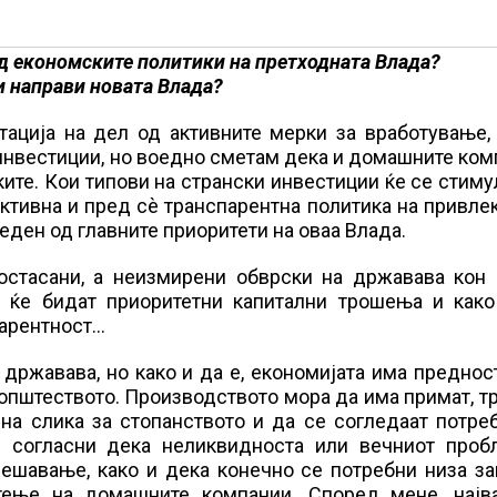
д економските политики на претходната Влада?
и направи новата Влада?
ација на дел од активните мерки за вработување, 
инвестиции, но воедно сметам дека и домашните ко
ките. Кои типови на странски инвестиции ќе се стиму
активна и пред сѐ транспарентна политика на привл
еден од главните приоритети на оваа Влада.
остасани, а неизмирени обврски на државава кон 
и ќе бидат приоритетни капитални трошења и како
парентност…
државава, но како и да е, економијата има преднос
 општеството. Производството мора да има примат, т
на слика за стопанството и да се согледаат потре
се согласни дека неликвидноста или вечниот проб
решавање, како и дека конечно се потребни низа з
тење на домашните компании. Според мене, најв