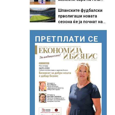
Банка
Шпанските фудбалски
прволигаши новата
сезона ќе ја почнат на
15 август
ПРЕТПЛАТИ СЕ