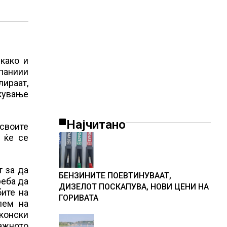
како и
мпаниии
лираат,
екување
Најчитано
своите
 ќе се
т за да
БЕНЗИНИТЕ ПОЕВТИНУВААТ,
реба да
ДИЗЕЛОТ ПОСКАПУВА, НОВИ ЦЕНИ НА
бите на
ГОРИВАТА
лем на
аконски
ажното