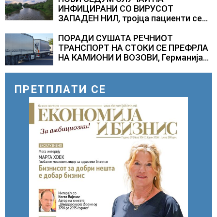
ИНФИЦИРАНИ СО ВИРУСОТ
ЗАПАДЕН НИЛ, тројца пациенти се
во критична состојба
ПОРАДИ СУШАТА РЕЧНИОТ
ТРАНСПОРТ НА СТОКИ СЕ ПРЕФРЛА
НА КАМИОНИ И ВОЗОВИ, Германија
со итни мерки овозможува
камионџиите да возат и во недела
ПРЕТПЛАТИ СЕ