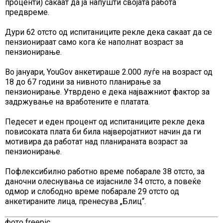
проценти) сакаат да ја напушти својата работа
предвреме.
Дури 62 отсто од испитаниците рекле дека сакаат да се
пензионираат само кога ќе наполнат возраст за
пензионирање.
Во јануари, YouGov анкетираше 2.000 луѓе на возраст од
18 до 67 години за нивното планирање за
пензионирање. Утврдено е дека најважниот фактор за
задржување на вработените е платата.
Педесет и еден процент од испитаниците рекле дека
повисоката плата би била најверојатниот начин да ги
мотивира да работат над планираната возраст за
пензионирање.
Пофлексибилно работно време побарале 38 отсто, за
даночни олеснувања се изјасниле 34 отсто, а повеќе
одмор и слободно време побарале 29 отсто од
анкетираните лица, пренесува „Блиц“.
фото freepic