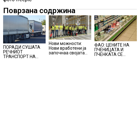
Поврзана содржина
Нови можности:
ФАО: ЦЕНИТЕ НА
ПОРАДИ СУШАТА
Нови вработени ја
ПЧЕНИЦАТА И
РЕЧНИОТ
започнаа својата
ПЧЕНКАТА СЕ
ТРАНСПОРТ НА
професионална
ПОВИСОКИ ВО
СТОКИ СЕ ПРЕФРЛА
приказна во Lidl
ЈУЛИ, млекото и
НА КАМИОНИ И
Логистичкиот
месото бележат
ВОЗОВИ, Германија
центар во Куманово
пониски цени
со итни мерки
овозможува
камионџиите да
возат и во недела