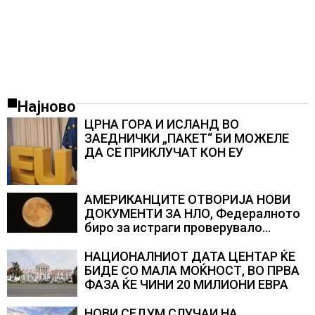
Најново
ЦРНА ГОРА И ИСЛАНД ВО
ЗАЕДНИЧКИ „ПАКЕТ“ БИ МОЖЕЛЕ
ДА СЕ ПРИКЛУЧАТ КОН ЕУ
АМЕРИКАНЦИТЕ ОТВОРИЈА НОВИ
ДОКУМЕНТИ ЗА НЛО, Федералното
биро за истраги проверувало
снимки за „Големи темни
триаголници со светла“
НАЦИОНАЛНИОТ ДАТА ЦЕНТАР ЌЕ
БИДЕ СО МАЛА МОЌНОСТ, ВО ПРВА
ФАЗА ЌЕ ЧИНИ 20 МИЛИОНИ ЕВРА
НОВИ СЕДУМ СЛУЧАИ НА