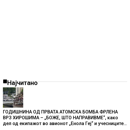
Најчитано
ГОДИШНИНА ОД ПРВАТА АТОМСКА БОМБА ФРЛЕНА
ВРЗ ХИРОШИМА – „БОЖЕ, ШТО НАПРАВИВМЕ“, како
дел од екипажот во авионот „Енола Геј“ и учесниците
во бомбардирањето го доживуваа овој настан што го