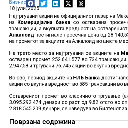
Бизнис
18 јули, 2025
Најтргувани акции на официјалниот пазар на Mаке
на
Комерцијална банка
со остварена просечн
трансакции, а вкупната вредност на остварениот
Алкалоид
постигнале просечна цена од 28.140,53
на прометот за акциите на Алкалоид во шесте мес
На трето место за најтргувани се акциите на
Ма
остварен промет 252.641.577 во 734 трансакции
2.947,58 и тргувани 76.745 акции во вкупна вредн
Во овој период акциите на
НЛБ Банка
достигнале
акции со вкупна вредност во 585 трансакции во в
Остварениот промет во класичното тргување (ак
3.095.292.474 денари со раст од 9,82 отсто во с
2.818.545.209 денари, се наведува во Билтенот з
Поврзана содржина