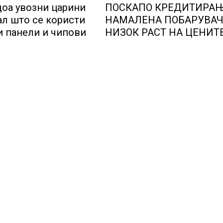
оа увозни царини
ПОСКАПО КРЕДИТИРАЊ
ал што се користи
НАМАЛЕНА ПОБАРУВАЧ
и панели и чипови
НИЗОК РАСТ НА ЦЕНИТ
СТАНОВИТЕ ВО ГЕРМАН
цените паднаа во Штутг
градот на автомобилска
индустрија која е во кри