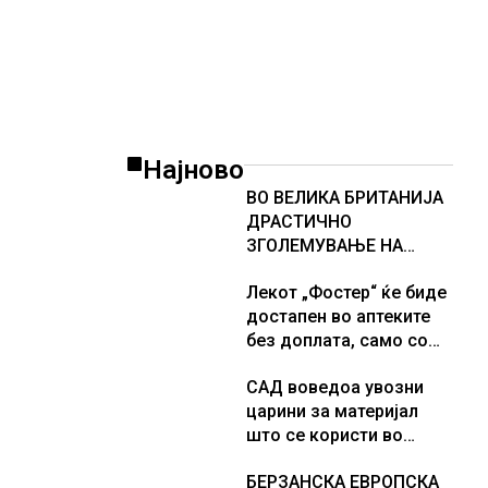
Најново
ВО ВЕЛИКА БРИТАНИЈА
ДРАСТИЧНО
ЗГОЛЕМУВАЊЕ НА
БРОЈОТ НА ПРИВЕДЕНИ
Лекот „Фостер“ ќе биде
РАБОТНИЦИ НА ЦРНО
достапен во аптеките
без доплата, само со
законски утврдената
САД воведоа увозни
партиципација
царини за материјал
што се користи во
соларни панели и
БЕРЗАНСКА ЕВРОПСКА
чипови