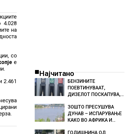
акциите
 4.028
иите на
едноста
ции, со
копје
e
и.
Најчитано
и 2.461
БЕНЗИНИТЕ
ПОЕВТИНУВААТ,
ДИЗЕЛОТ ПОСКАПУВА,
знесува
НОВИ ЦЕНИ НА
ицирани
ЗОШТО ПРЕСУШУВА
ГОРИВАТА
ерза.
ДУНАВ – ИСПАРУВАЊЕ
КАКО ВО АФРИКА И
НАМАЛЕН ДОТОК НА
ГОДИШНИНА ОД
ВОДА, објаснување на