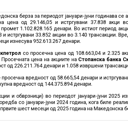
донска берза за периодот јануари-јуни годинава се 
а цена од 29.146,05 и истргувани 37.838 акци во
 промет 1.102.828.165 денари. Во истиот период акц
 и истргувани 33.852 акции во 3.140 трансакции. Вр
еци изнесува 952.613.267 денари.
кпетрол
со просечна цена од 108.663,04 и 2.325 ак
. Просечната цена на акциите на
Стопанска банка С
ост од 226.211.764 денари и 1.058 извршени трансакци
 просечна вредност од 58.665,54 денари и истргуван
купна вредност од 144.375.894 денари.
ции и обврзници) во периодот јануари-јуни 2025 и
поредба со јануари-јуни 2024 година, кога биле реал
а првите шест месеци од 2025 година на Македонска б