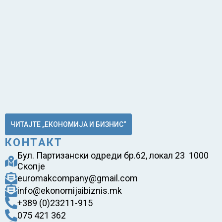
ЧИТАЈТЕ „ЕКОНОМИЈА И БИЗНИС“
КОНТАКТ
Бул. Партизански одреди бр.62, локал 23 1000
Скопје
euromakcompany@gmail.com
info@ekonomijaibiznis.mk
+389 (0)23211-915
075 421 362