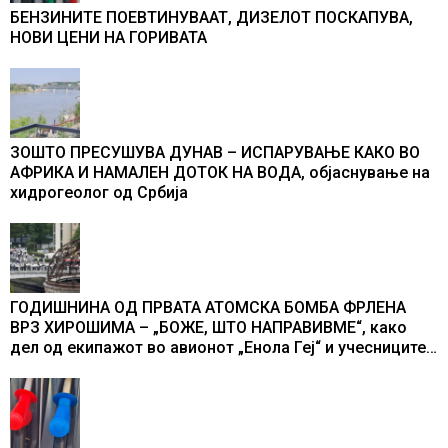
БЕНЗИНИТЕ ПОЕВТИНУВААТ, ДИЗЕЛОТ ПОСКАПУВА,
НОВИ ЦЕНИ НА ГОРИВАТА
ЗОШТО ПРЕСУШУВА ДУНАВ – ИСПАРУВАЊЕ КАКО ВО
АФРИКА И НАМАЛЕН ДОТОК НА ВОДА, објаснување на
хидрогеолог од Србија
ГОДИШНИНА ОД ПРВАТА АТОМСКА БОМБА ФРЛЕНА
ВРЗ ХИРОШИМА – „БОЖЕ, ШТО НАПРАВИВМЕ“, како
дел од екипажот во авионот „Енола Геј“ и учесниците
во бомбардирањето го доживуваа овој настан што го
промени текот на историјата