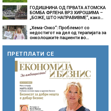
ГОДИШНИНА ОД ПРВАТА АТОМСКА
БОМБА ФРЛЕНА ВРЗ ХИРОШИМА –
„БОЖЕ, ШТО НАПРАВИВМЕ“, како
дел од екипажот во авионот „Енола
Геј“ и учесниците во
„Хема-Онко“: Проблемот со
бомбардирањето го доживуваа овој
недостигот на дел од терапијата за
настан што го промени текот на
онколошките пациенти во
историјата
моментот е надминат
ПРЕТПЛАТИ СЕ