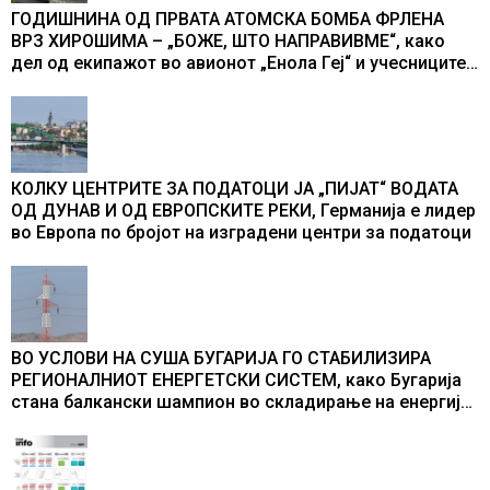
ГОДИШНИНА ОД ПРВАТА АТОМСКА БОМБА ФРЛЕНА
ВРЗ ХИРОШИМА – „БОЖЕ, ШТО НАПРАВИВМЕ“, како
дел од екипажот во авионот „Енола Геј“ и учесниците
во бомбардирањето го доживуваа овој настан што го
промени текот на историјата
КОЛКУ ЦЕНТРИТЕ ЗА ПОДАТОЦИ ЈА „ПИЈАТ“ ВОДАТА
ОД ДУНАВ И ОД ЕВРОПСКИТЕ РЕКИ, Германија е лидер
во Европа по бројот на изградени центри за податоци
ВО УСЛОВИ НА СУША БУГАРИЈА ГО СТАБИЛИЗИРА
РЕГИОНАЛНИОТ ЕНЕРГЕТСКИ СИСТЕМ, како Бугарија
стана балкански шампион во складирање на енергија
од батерии