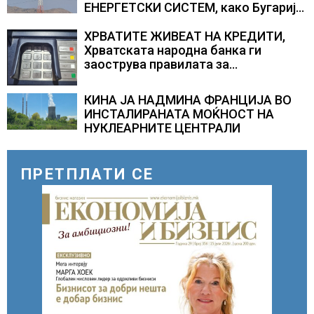
ЕНЕРГЕТСКИ СИСТЕМ, како Бугарија
стана балкански шампион во
складирање на енергија од батерии
ХРВАТИТЕ ЖИВЕАТ НА КРЕДИТИ,
Хрватската народна банка ги
заострува правилата за
кредитирање и предупредува на
зголемени ризици во финансискиот
КИНА ЈА НАДМИНА ФРАНЦИЈА ВО
систем
ИНСТАЛИРАНАТА МОЌНОСТ НА
НУКЛЕАРНИТЕ ЦЕНТРАЛИ
ПРЕТПЛАТИ СЕ