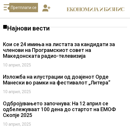
Претплати се
Најнови вести
Кои се 24 имиња на листата за кандидати за
членови на Програмскиот совет на
Македонската радио-телевизија
10 април, 2025
Изложба на илустрации од доајенот Орде
Манески во рамки на фестивалот „Литера“
10 април, 2025
Одбројувањето започнува: На 12 април се
одбележуваат 100 дена до стартот на ЕМОФ
Скопје 2025
10 април, 2025