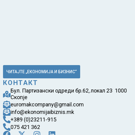
ЧИТАЈТЕ „ЕКОНОМИЈА И БИЗНИС“
КОНТАКТ
Бул. Партизански одреди бр.62, локал 23 1000
Скопје
euromakcompany@gmail.com
info@ekonomijaibiznis.mk
+389 (0)23211-915
075 421 362