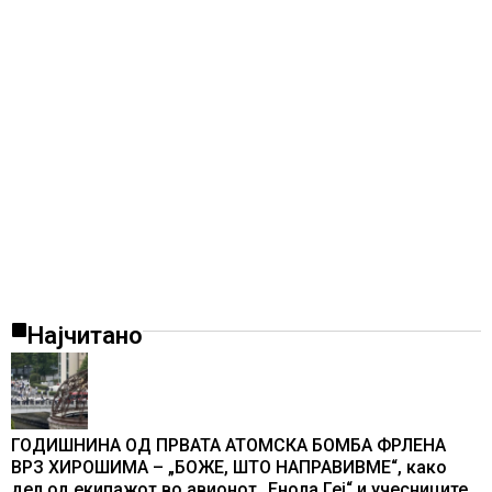
Најчитано
ГОДИШНИНА ОД ПРВАТА АТОМСКА БОМБА ФРЛЕНА
ВРЗ ХИРОШИМА – „БОЖЕ, ШТО НАПРАВИВМЕ“, како
дел од екипажот во авионот „Енола Геј“ и учесниците