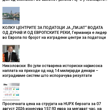
во бомбардирањето го доживуваа овој настан што го
промени текот на историјата
КОЛКУ ЦЕНТРИТЕ ЗА ПОДАТОЦИ ЈА „ПИЈАТ“ ВОДАТА
ОД ДУНАВ И ОД ЕВРОПСКИТЕ РЕКИ, Германија е лидер
во Европа по бројот на изградени центри за податоци
Николовски: Во јули остварена историски највисока
наплата на приходи од над 14 милијарди денари –
изградивме систем што испорачува резултати
Просечната цена на струјата на HUPX берзата за 07
август 2026 изнесува 157,93 евра за мегават час, на