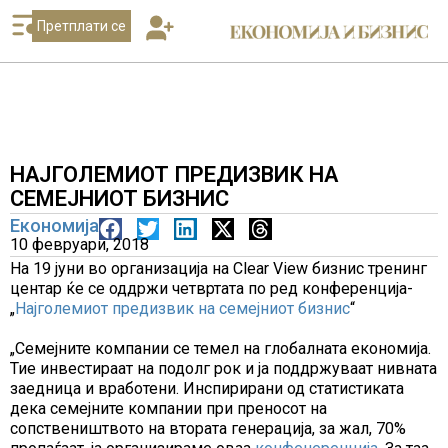
Претплати се
НАЈГОЛЕМИОТ ПРЕДИЗВИК НА
СЕМЕЈНИОТ БИЗНИС
Економија
10 февруари, 2018
На 19 јуни во организација на Clear View бизнис тренинг
центар ќе се оддржи четвртата по ред конференција-
„
Најголемиот предизвик на семејниот бизнис
“
„Семејните компании се темел на глобалната економија.
Тие инвестираат на подолг рок и ја поддржуваат нивната
заедница и вработени. Инспирирани од статистиката
дека семејните компании при преносот на
сопствеништвото на вторaта генерација, за жал, 70%