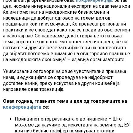
пропаѓаат, ја организираме оваа
конфенеренција
. За таа
цел, носиме интернационални експерти на оваа тема кои
ќе им помогнат на македонските бизнисмени и
наследници да добијат одговор на голем дел од
прашањата кои ги измачуваат, ќе пренесат регионални
практики и ќе споредат како тоа се прави во овој регион
а како кај нас. Се надеваме дека отворањето на оваа
тема ,која што е од поголем општествен интерест, ќе ги
поттикне и другите релеватни фактори на општеството
да обратат поголемо внимание на ова горливо прашање
на македонската економија“ – изјавија организаторите.
Универзални одговори на овие чувствителни прашања
нема, и едукацијата се спроведува на најдобриот
достапен начин, преку искуства на други кои веќе ја
направиле оваа транзиција.
Оваа година, главните теми и дел од говорниците на
конференцијата
се:
Принципот е тој, разликата е во нијансите – Што
можеме да научиме од искуствата на земјите од ЕУ
кои низ бизнис трасфер поминуваат стотици