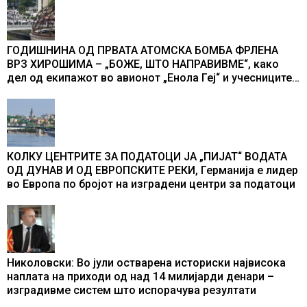
ГОДИШНИНА ОД ПРВАТА АТОМСКА БОМБА ФРЛЕНА
ВРЗ ХИРОШИМА – „БОЖЕ, ШТО НАПРАВИВМЕ“, како
дел од екипажот во авионот „Енола Геј“ и учесниците
во бомбардирањето го доживуваа овој настан што го
промени текот на историјата
КОЛКУ ЦЕНТРИТЕ ЗА ПОДАТОЦИ ЈА „ПИЈАТ“ ВОДАТА
ОД ДУНАВ И ОД ЕВРОПСКИТЕ РЕКИ, Германија е лидер
во Европа по бројот на изградени центри за податоци
Николовски: Во јули остварена историски највисока
наплата на приходи од над 14 милијарди денари –
изградивме систем што испорачува резултати