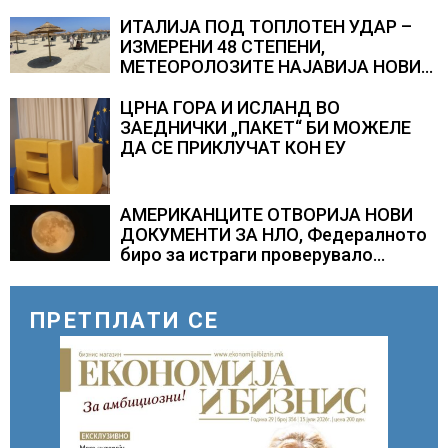
ИТАЛИЈА ПОД ТОПЛОТЕН УДАР –
ИЗМЕРЕНИ 48 СТЕПЕНИ,
МЕТЕОРОЛОЗИТЕ НАЈАВИЈА НОВИ
ПРОГНОЗИ ЗА СРЕДИНАТА НА
АВГУСТ
ЦРНА ГОРА И ИСЛАНД ВО
ЗАЕДНИЧКИ „ПАКЕТ“ БИ МОЖЕЛЕ
ДА СЕ ПРИКЛУЧАТ КОН ЕУ
АМЕРИКАНЦИТЕ ОТВОРИЈА НОВИ
ДОКУМЕНТИ ЗА НЛО, Федералното
биро за истраги проверувало
снимки за „Големи темни
триаголници со светла“
ПРЕТПЛАТИ СЕ