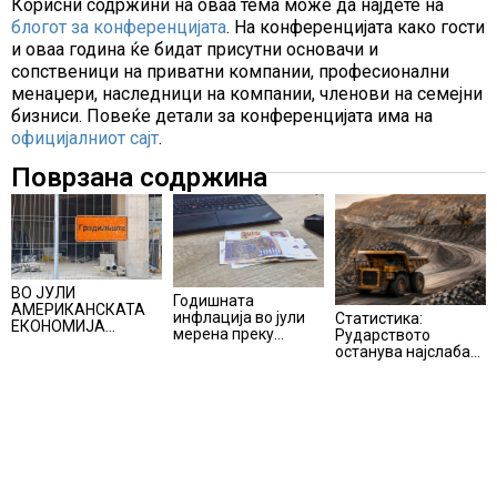
Корисни содржини на оваа тема може да најдете на
блогот за конференцијата
. На конференцијата како гости
и оваа година ќе бидат присутни основачи и
сопственици на приватни компании, професионални
менаџери, наследници на компании, членови на семејни
бизниси. Повеќе детали за конференцијата има на
официјалниот сајт
.
Поврзана содржина
ВО ЈУЛИ
Годишната
АМЕРИКАНСКАТА
инфлација во јули
Статистика:
ЕКОНОМИЈА
мерена преку
Рударството
НЕОЧЕКУВАНО
индексот на
останува најслаба
ИЗГУБИ 23.000
трошоците на
алка во
РАБОТНИ МЕСТА
живот изнесува 2.3
индустријата и
%
покрај потенцијалот
за нови инвестиции