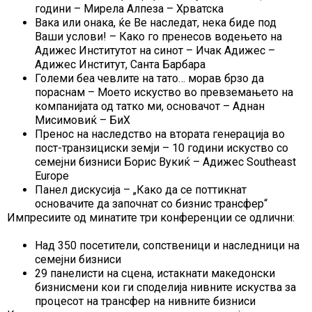
години – Мирела Алпеза – Хрватска
Вака или онака, ќе Ве наследат, нека биде под
Ваши услови! – Како го пренесов водењето на
Адижес Институтот на синот – Ичак Адижес –
Адижес Институт, Санта Барбара
Големи беа чевлите на тато… морав брзо да
пораснам – Моето искуство во превземањето на
компанијата од татко ми, основачот – Аднан
Мисимовиќ – БиХ
Пренос на наследство на втората генерација во
пост-транзициски земји – 10 години искуство со
семејни бизниси Борис Вукиќ – Адижес Southeast
Europe
Панел дискусија – „Како да се поттикнат
основачите да започнат со бизнис трансфер“
Импресиите од минатите три конференции се одлични:
Над 350 посетители, сопственици и наследници на
семејни бизниси
29 панелисти на сцена, истакнати македонски
бизнисмени кои ги споделија нивните искуства за
процесот на трансфер на нивните бизниси