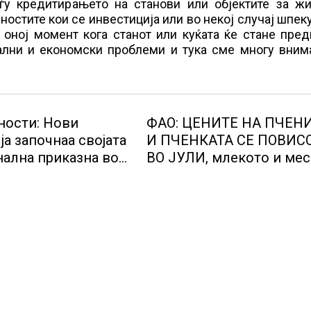
еѓу кредитирањето на станови или објектите за ж
остите кои се инвестиција или во некој случај шпек
 оној момент кога станот или куќата ќе стане пре
ални и економски проблеми и тука сме многу внима
ости: Нови
ФАО: ЦЕНИТЕ НА ПЧЕН
ја започнаа својата
И ПЧЕНКАТА СЕ ПОВИС
ална приказна во
ВО ЈУЛИ, млекото и ме
тичкиот центар во
бележат пониски цени