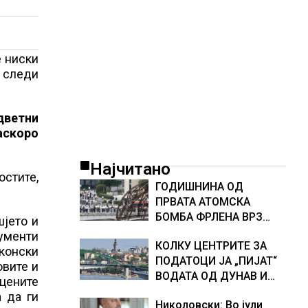
е ниски
и следи
дветни
аскоро
Најчитано
стите,
ГОДИШНИНА ОД
ПРВАТА АТОМСКА
БОМБА ФРЛЕНА ВРЗ
шјето и
ХИРОШИМА – „БОЖЕ,
рументи
КОЛКУ ЦЕНТРИТЕ ЗА
ШТО НАПРАВИВМЕ“,
аконски
ПОДАТОЦИ ЈА „ПИЈАТ“
како дел од екипажот
овите и
ВОДАТА ОД ДУНАВ И
во авионот „Енола Геј“ и
 цените
ОД ЕВРОПСКИТЕ РЕКИ,
учесниците во
а да ги
Николовски: Во јули
Германија е лидер во
бомбардирањето го