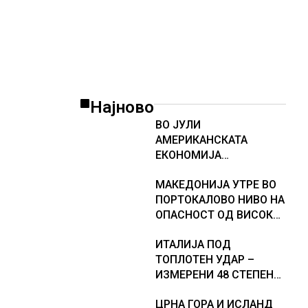
Најново
ВО ЈУЛИ
АМЕРИКАНСКАТА
ЕКОНОМИЈА
НЕОЧЕКУВАНО ИЗГУБИ
МАКЕДОНИЈА УТРЕ ВО
23.000 РАБОТНИ МЕСТА
ПОРТОКАЛОВО НИВО НА
ОПАСНОСТ ОД ВИСОКИ
ТЕМПЕРАТУРИ
ИТАЛИЈА ПОД
ТОПЛОТЕН УДАР –
ИЗМЕРЕНИ 48 СТЕПЕНИ,
МЕТЕОРОЛОЗИТЕ
ЦРНА ГОРА И ИСЛАНД
НАЈАВИЈА НОВИ