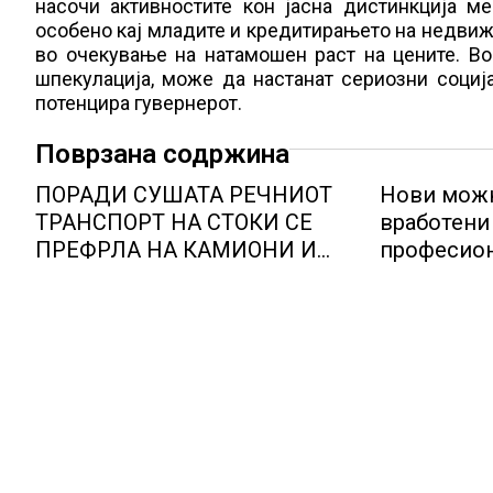
насочи активностите кон јасна дистинкција м
особено кај младите и кредитирањето на недвижн
во очекување на натамошен раст на цените. Во
шпекулација, може да настанат сериозни социј
потенцира гувернерот.
Поврзана содржина
ПОРАДИ СУШАТА РЕЧНИОТ
Нови можн
ТРАНСПОРТ НА СТОКИ СЕ
вработени 
ПРЕФРЛА НА КАМИОНИ И
професион
ВОЗОВИ, Германија со итни
Lidl Логис
мерки овозможува
Куманово
камионџиите да возат и во
недела