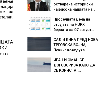
ивеење
остварена историски
Европа по бројот на
доживуваа овој настан
улација
највисока наплата на
изградени центри за
што го промени текот
дмет на
приходи од над 14
податоци
на историјата
телни,
Просечната цена на
милијарди денари –
струјата на HUPX
изградивме систем што
берзата за 07 август
испорачува резултати
2026 изнесува 157,93
САД И КИНА ПРЕД НОВА
евра за мегават час, на
ИЦАТА
ТРГОВСКА ВОЈНА,
МЕМО 153,56 евра за
ОКИ
Пекинг воведува
мегават час
сото
контрамерки против
ИРАН И ОМАН СЕ
американски компании
ДОГОВОРИЈА КАКО ДА
и организации
СЕ КОРИСТАТ
ПОМОРСКИТЕ
КОРИДОРИ ЗА
БРОДОВИТЕ НИЗ
ОРМУСКАТА ТЕСНИНА