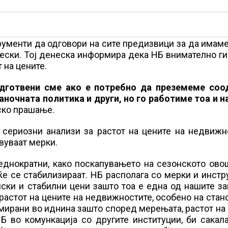
рументи да одговори на сите предизвици за да имам
вески. Тој денеска информира дека НБ внимателно г
 на цените.
дготвени сме ако е потребно да преземеме соо
ночната политика и други, но го работиме тоа и н
ско прашање.
сериозни анализи за растот на цените на недвижно
твуваат мерки.
еднократни, како поскапувањето на сезонското ово
ќе се стабилизираат. НБ располага со мерки и инст
ски и стабилни цени зашто тоа е една од нашите з
астот на цените на недвижностите, особено на стан
мирани во иднина зашто според мерењата, растот на
Б во комункација со другите институции, би сакал