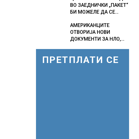
ВО ЗАЕДНИЧКИ „ПАКЕТ“
ПРОГНОЗИ ЗА
БИ МОЖЕЛЕ ДА СЕ
СРЕДИНАТА НА АВГУСТ
ПРИКЛУЧАТ КОН ЕУ
АМЕРИКАНЦИТЕ
ОТВОРИЈА НОВИ
ДОКУМЕНТИ ЗА НЛО,
Федералното биро за
истраги проверувало
ПРЕТПЛАТИ СЕ
снимки за „Големи
темни триаголници со
светла“