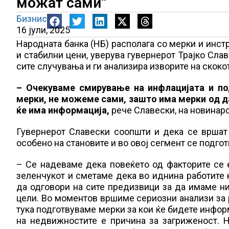
можат сами“
Бизнис
16 јули, 2025
Народната банка (НБ) располага со мерки и инст
и стабилни цени, уверува гувернерот Трајко Сла
сите случувања и ги анализира изворите на скокот
– Очекуваме смирување на инфлацијата и по
мерки, не можеме сами, зашто има мерки од да
ќе има информација,
рече Славески, на новинар
Гувернерот Славески соопшти и дека се вршат 
особено на становите и во овој сегмент се подго
– Се надеваме дека повеќето од факторите се 
зеленчукот и сметаме дека во иднина работите 
да одговори на сите предизвици за да имаме ни
цели. Во моментов вршиме сериозни анализи за р
тука подготвуваме мерки за кои ќе бидете инфор
на недвижностите е причина за загриженост. Н