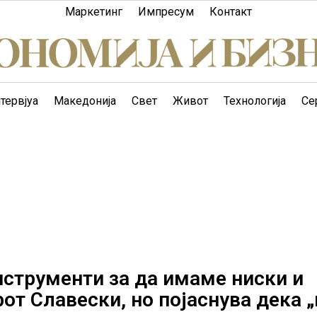
Маркетинг
Импресум
Контакт
тервјуа
Македонија
Свет
Живот
Технологија
Се
нструменти за да имаме ниски и
рот Славески, но појаснува дека „