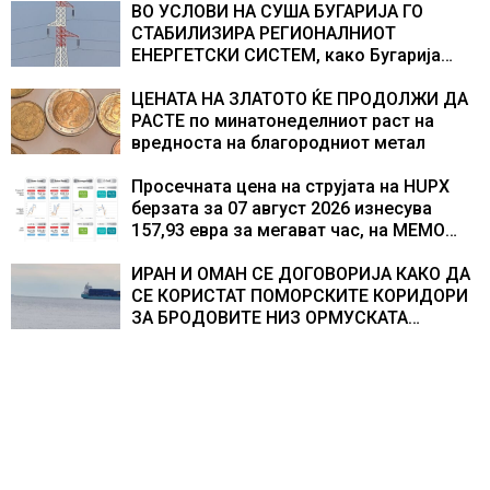
центри за податоци
ВО УСЛОВИ НА СУША БУГАРИЈА ГО
СТАБИЛИЗИРА РЕГИОНАЛНИОТ
ЕНЕРГЕТСКИ СИСТЕМ, како Бугарија
стана балкански шампион во
складирање на енергија од батерии
ЦЕНАТА НА ЗЛАТОТО ЌЕ ПРОДОЛЖИ ДА
РАСТЕ по минатонеделниот раст на
вредноста на благородниот метал
Просечната цена на струјата на HUPX
берзата за 07 август 2026 изнесува
157,93 евра за мегават час, на МЕМО
153,56 евра за мегават час
ИРАН И ОМАН СЕ ДОГОВОРИЈА КАКО ДА
СЕ КОРИСТАТ ПОМОРСКИТЕ КОРИДОРИ
ЗА БРОДОВИТЕ НИЗ ОРМУСКАТА
ТЕСНИНА