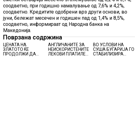
соодветно, при годишно намалување од 7,6% и 4,2%,
соодветно. Кредитите одобрени врз други основи, во
јуни, бележат месечен и годишен пад од 1,4% и 8,5%,
соодветно, информираат од Народна банка на
Македонија.
Поврзана содржина
ЦЕНАТА НА
АНГЛИЧАНИТЕ ЗА
ВО УСЛОВИ НА
ЗЛАТОТО ЌЕ
НЕИСКОРИСТЕНИТЕ
СУША БУГАРИЈА ГО
ПРОДОЛЖИ ДА
ЛЕКОВИ ПЛАТИЛЕ
СТАБИЛИЗИРА
РАСТЕ по
480 МИЛИОНИ
РЕГИОНАЛНИОТ
минатонеделниот
ФУНТИ, повик до
ЕНЕРГЕТСКИ
раст на вредноста
пациентите да
СИСТЕМ, како
на благородниот
бараат само лекови
Бугарија стана
метал
што навистина им
балкански шампион
се потребни
во складирање на
енергија од батерии