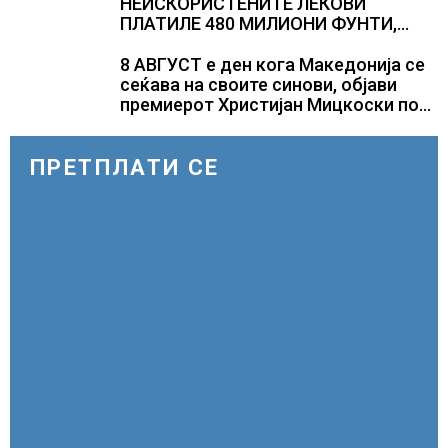
НЕИСКОРИСТЕНИТЕ ЛЕКОВИ
ПЛАТИЛЕ 480 МИЛИОНИ ФУНТИ,
повик до пациентите да бараат
само лекови што навистина им се
8 АВГУСТ е ден кога Македонија се
потребни
сеќава на своите синови, објави
премиерот Христијан Мицкоски по
повод 25 годишнината од
загинувањето на десетмината
прилепски бранители
ПРЕТПЛАТИ СЕ