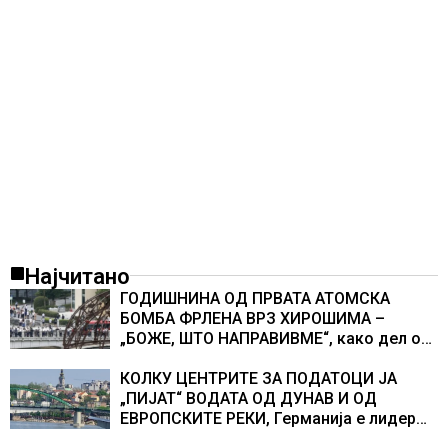
Најчитано
ГОДИШНИНА ОД ПРВАТА АТОМСКА
БОМБА ФРЛЕНА ВРЗ ХИРОШИМА –
„БОЖЕ, ШТО НАПРАВИВМЕ“, како дел од
екипажот во авионот „Енола Геј“ и
учесниците во бомбардирањето го
КОЛКУ ЦЕНТРИТЕ ЗА ПОДАТОЦИ ЈА
доживуваа овој настан што го промени
„ПИЈАТ“ ВОДАТА ОД ДУНАВ И ОД
текот на историјата
ЕВРОПСКИТЕ РЕКИ, Германија е лидер
во Европа по бројот на изградени