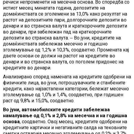
речиси непроменети на месечна основа. Во споредба со
истиот месец минатата година, депозитите на
домаќинствата се зголемени за 13,0% како резултат на
растот на депозитните пари, долгорочните депозити во
денари и во странска валута и краткорочните депозити
во денари, при забележан пад на краткорочните
депозити во странска валута. ‒ Во јуни, кредитите на
домаќинствата забележаа месечно и годишно
зголемување од 1,2% и 10,3%, соодветно. Промената кај
двете основи се должи на растот на кредитите во
денари и во странска валута, со поголем придонес на
кредитите во денари.
Анализирано според намената на кредитите одобрени на
физичките лица, во јуни, потрошувачките и станбените
кредити, како најзастапени категории, бележат месечно
зголемување од 1,0% и 1,4%, соодветно, при годишен
раст од 9,8% и 15,0%, соодветно.
Во јуни, автомобилските кредити забележаа
намалување од 0,1% и 2,8% на месечна и на годишна
основа
, соодветно. Овој месец, кредитите одобрени на
кредитните картички и негативните салда на тековните
сметки остварија месечно зголемување од 0,2% и 3,7%,