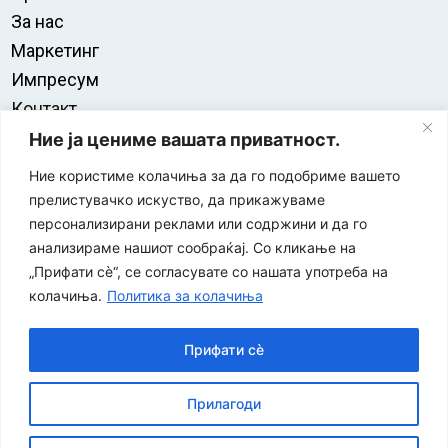
За нас
Маркетинг
Импресум
Контакт
Правила на користење
Ние ја цениме вашата приватност.
Ние користиме колачиња за да го подобриме вашето
прелистувачко искуство, да прикажуваме
персонализирани реклами или содржини и да го
анализираме нашиот сообраќај. Со кликање на
„Прифати сè“, се согласувате со нашата употреба на
колачиња.
Политика за колачиња
Прифати сè
“ЕУРО-МАК-КОМПАНИ” Д.О.О е членка на асоцијацијата
Прилагоди
за заштита на печатени медиуми