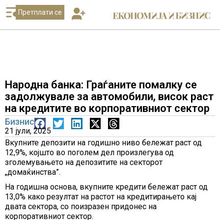
Претплати се
Народна банка: Граѓаните помалку се
задолжувале за автомобили, висок раст
на кредитите во корпоративниот сектор
Бизнис
21 јули, 2025
Вкупните депозити на годишно ниво бележат раст од
12,9%, којшто во поголем дел произлегува од
зголемувањето на депозитите на секторот
„домаќинства”.
На годишна основа, вкупните кредити бележат раст од
13,0% како резултат на растот на кредитирањето кај
двата сектора, со поизразен придонес на
корпоративниот сектор.