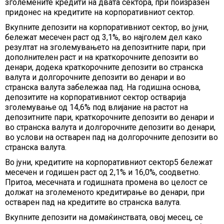
зголемените кредити на двата сектора, при поизразен
придонес на кредитите на корпоративниот сектор.
Вкупните депозити на корпоративниот сектор, во јуни,
бележат месечен раст од 3,1%, во најголем дел како
резултат на зголемувањето на депозитните пари, при
дополнителен раст и на краткорочните депозити во
денари, додека краткорочните депозити во странска
валута и долгорочните депозити во денари и во
странска валута забележаа пад. На годишна основа,
депозитите на корпоративниот сектор остварија
зголемување од 14,6% под влијание на растот на
депозитните пари, краткорочните депозити во денари и
во странска валута и долгорочните депозити во денари,
во услови на остварен пад на долгорочните депозити во
странска валута.
Во јуни, кредитите на корпоративниот сектор5 бележат
месечен и годишен раст од 2,1% и 16,0%, соодветно.
Притоа, месечната и годишната промена во целост се
должат на зголеменото кредитирање во денари, при
остварен пад на кредитите во странска валута.
Вкупните депозити на домаќинствата, овој месец, се