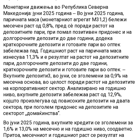
Монетарни движења во Република Северна
Македонија: јуни 2025 година ‒ Во јуни 2025 година,
паричната маса (монетарниот агрегат М31,2) бележи
месечен раст од 0,8%, пред сè поради растот на
депозитните пари, при помал позитивен придонес и на
долгорочните депозити до две години, додека
краткорочните депозити и готовите пари во оптек
забележаа пад. Годишниот раст на паричната маса
изнесува 11,3% и е резултат на растот на депозитните
пари, долгорочните депозити до две години,
краткорочните депозити и готовите пари во оптек. ‒
Вкупните депозити3, во јуни, се зголемени за 0,9% на
месечна основа, во целост поради растот на депозитите
на корпоративниот сектор. Анализирано на годишно
ниво, вкупните депозити забележаа раст од 12,9%,
којшто произлегува од повисоките депозити на двата
сектора, при поголем придонес на депозитите на
секторот „домаќинства“.
Во јуни 2025 година, вкупните кредити се зголемени за
1,6% и 13,0% на месечно и на годишно ниво, соодветно.
Притоа, месечниот и годишниот раст се резултат на