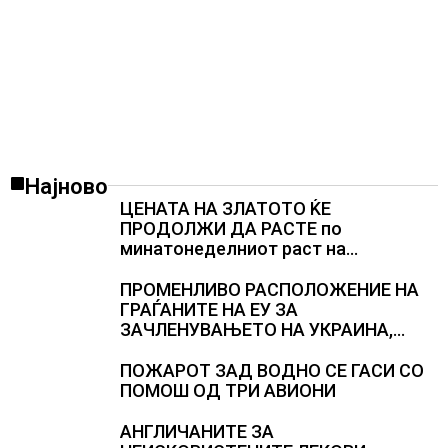
Најново
ЦЕНАТА НА ЗЛАТОТО ЌЕ
ПРОДОЛЖИ ДА РАСТЕ по
минатонеделниот раст на
вредноста на благородниот метал
ПРОМЕНЛИВО РАСПОЛОЖЕНИЕ НА
ГРАЃАНИТЕ НА ЕУ ЗА
ЗАЧЛЕНУВАЊЕТО НА УКРАИНА,
изненадува каква е поддршката од
Полска, Франција и Германија
ПОЖАРОТ ЗАД ВОДНО СЕ ГАСИ СО
ПОМОШ ОД ТРИ АВИОНИ
АНГЛИЧАНИТЕ ЗА