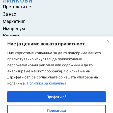
ЛИНКОВИ
Претплати се
За нас
Маркетинг
Импресум
Контакт
Правила на користење
Ние ја цениме вашата приватност.
Ние користиме колачиња за да го подобриме вашето
прелистувачко искуство, да прикажуваме
персонализирани реклами или содржини и да го
анализираме нашиот сообраќај. Со кликање на
„Прифати сè“, се согласувате со нашата употреба на
колачиња.
Политика за колачиња
Прифати сè
“ЕУРО-МАК-КОМПАНИ” Д.О.О е членка на асоцијацијата
Прилагоди
за заштита на печатени медиуми