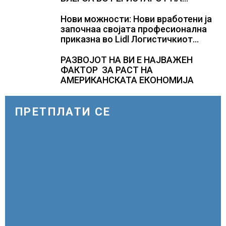
КУЛТУРНО НАСЛЕДСТВО НА
СЛОВЕНИЈА
Нови можности: Нови вработени ја
започнаа својата професионална
приказна во Lidl Логистичкиот
центар во Куманово
РАЗВОЈОТ НА ВИ Е НАЈВАЖЕН
ФАКТОР ЗА РАСТ НА
АМЕРИКАНСКАТА ЕКОНОМИЈА
ПРЕТПЛАТИ СЕ