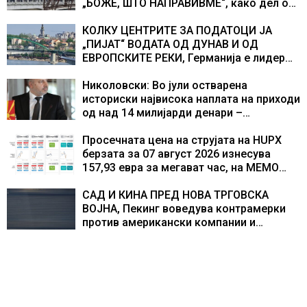
„БОЖЕ, ШТО НАПРАВИВМЕ“, како дел од
екипажот во авионот „Енола Геј“ и
учесниците во бомбардирањето го
КОЛКУ ЦЕНТРИТЕ ЗА ПОДАТОЦИ ЈА
доживуваа овој настан што го промени
„ПИЈАТ“ ВОДАТА ОД ДУНАВ И ОД
текот на историјата
ЕВРОПСКИТЕ РЕКИ, Германија е лидер
во Европа по бројот на изградени
центри за податоци
Николовски: Во јули остварена
историски највисока наплата на приходи
од над 14 милијарди денари –
изградивме систем што испорачува
резултати
Просечната цена на струјата на HUPX
берзата за 07 август 2026 изнесува
157,93 евра за мегават час, на МЕМО
153,56 евра за мегават час
САД И КИНА ПРЕД НОВА ТРГОВСКА
ВОЈНА, Пекинг воведува контрамерки
против американски компании и
организации