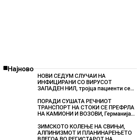
Најново
НОВИ СЕДУМ СЛУЧАИ НА
ИНФИЦИРАНИ СО ВИРУСОТ
ЗАПАДЕН НИЛ, тројца пациенти се
во критична состојба
ПОРАДИ СУШАТА РЕЧНИОТ
ТРАНСПОРТ НА СТОКИ СЕ ПРЕФРЛА
НА КАМИОНИ И ВОЗОВИ, Германија
со итни мерки овозможува
камионџиите да возат и во недела
ЗИМСКОТО КОЛЕЊЕ НА СВИЊИ,
АЛПИНИЗМОТ И ПЛАНИНАРЕЊЕТО
ВЛЕГОА ВО РЕГИСТАРОТ НА