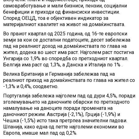
самовработување и мали бизниси, пензии, социјални
бенефиции и приходи од финансиски инвестиции.
Според ОЕЦД, тоа е објективен индикатор за
материјалниот квалитет на живот на домаќинствата.
Во првиот квартал од 2025 година, од 16-те европски
земји за кои се достапни податоците, десет забележаа
пад на реалниот доход на домаќинствата по глава на
жител, додека во шест има раст. Најголем раст постигна
Унгарија со 1,9% во споредба со претходниот квартал.
Белгија има раст од 1,3%, а Данска и Италија по 1% .
Велика Британија и Германија забележаа пад на
реалниот приход на домаќинствата по глава на жител со
-1,3% и 0,4%, соодветно.
Португалија забележа најголем пад од дури 4,5%, поради
зголемувањето на даночните обврски по претходното
намалување на даноците поради промената на
даночниот режим. Австрија (-2,1%), Грција (-1,9%) и
Чешка (-1,5%) исто така претрпеа значителни падови.
Шпанија, како една од петте најголеми економии во
Европа, имаше мал пад од 0,2%.