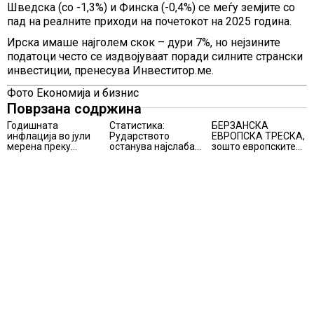
Шведска (со -1,3%) и Финска (-0,4%) се меѓу земјите со
пад на реалните приходи на почетокот на 2025 година.
Ирска имаше најголем скок – дури 7%, но нејзините
податоци често се издвојуваат поради силните странски
инвестиции, пренесува Инвеститор.ме.
Фото Економија и бизнис
Поврзана содржина
Годишната
Статистика:
БЕРЗАНСКА
инфлација во јули
Рударството
ЕВРОПСКА ТРЕСКА,
мерена преку
останува најслаба
зошто европските
индексот на
алка во
берзи уриваат
трошоците на
индустријата и
рекорди оваа
живот изнесува 2.3
покрај потенцијалот
недела,
%
за нови инвестиции
најголемите
победници се
помалку познатите
компании за ВИ