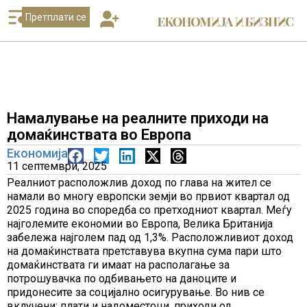
Претплати се
Намалување на реалните приходи на
домаќинствата во Европа
Економија
11 септември, 2025
Реалниот расположлив доход по глава на жител се
намали во многу европски земји во првиот квартал од
2025 година во споредба со претходниот квартал. Меѓу
најголемите економии во Европа, Велика Британија
забележа најголем пад од 1,3%. Расположливиот доход
на домаќинствата претставува вкупна сума пари што
домаќинствата ги имаат на располагање за
потрошувачка по одбивањето на даноците и
придонесите за социјално осигурување. Во нив се
вклучени: плати и надоместоци, приходи од