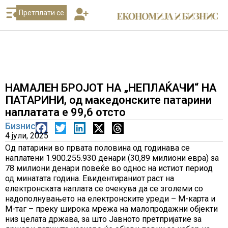
Претплати се
НАМАЛЕН БРОЈОТ НА „НЕПЛАЌАЧИ“ НА
ПАТАРИНИ, од македонските патарини
наплатата е 99,6 отсто
Бизнис
4 јули, 2025
Од патарини во првата половина од годинава се
наплатени 1.900.255.930 денари (30,89 милиони евра) за
78 милиони денари повеќе во однос на истиот период
од минатата година. Евидентираниот раст на
електронската наплата се очекува да се зголеми со
надополнувањето на електронските уреди – М-карта и
М-таг – преку широка мрежа на малопродажни објекти
низ целата држава, за што Јавното претпријатие за