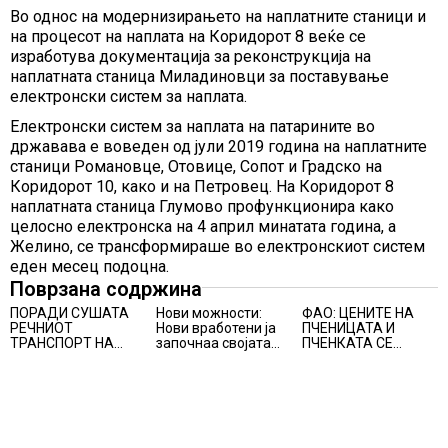
Во однос на модернизирањето на наплатните станици и
на процесот на наплата на Коридорот 8 веќе се
изработува документација за реконструкција на
наплатната станица Миладиновци за поставување
електронски систем за наплата.
Електронски систем за наплата на патарините во
државава е воведен од јули 2019 година на наплатните
станици Романовце, Отовице, Сопот и Градско на
Коридорот 10, како и на Петровец.
На Коридорот 8
наплатната станица Глумово профункционира како
целосно електронска на 4 април минатата година, а
Желино, се трансформираше во електронскиот систем
еден месец подоцна.
Поврзана содржина
ПОРАДИ СУШАТА
Нови можности:
ФАО: ЦЕНИТЕ НА
РЕЧНИОТ
Нови вработени ја
ПЧЕНИЦАТА И
ТРАНСПОРТ НА
започнаа својата
ПЧЕНКАТА СЕ
СТОКИ СЕ ПРЕФРЛА
професионална
ПОВИСОКИ ВО
НА КАМИОНИ И
приказна во Lidl
ЈУЛИ, млекото и
ВОЗОВИ, Германија
Логистичкиот
месото бележат
со итни мерки
центар во Куманово
пониски цени
овозможува
камионџиите да