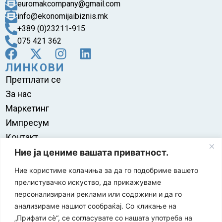
euromakcompany@gmail.com
info@ekonomijaibiznis.mk
+389 (0)23211-915
075 421 362
ЛИНКОВИ
Претплати се
За нас
Маркетинг
Импресум
Контакт
Правила на користење
Ние ја цениме вашата приватност.
Ние користиме колачиња за да го подобриме вашето
прелистувачко искуство, да прикажуваме
персонализирани реклами или содржини и да го
анализираме нашиот сообраќај. Со кликање на
„Прифати сè“, се согласувате со нашата употреба на