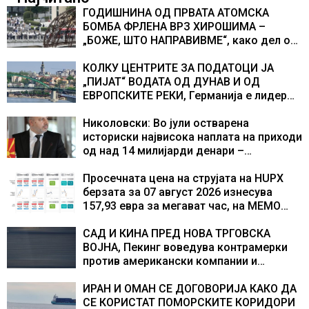
ГОДИШНИНА ОД ПРВАТА АТОМСКА
БОМБА ФРЛЕНА ВРЗ ХИРОШИМА –
„БОЖЕ, ШТО НАПРАВИВМЕ“, како дел од
екипажот во авионот „Енола Геј“ и
учесниците во бомбардирањето го
КОЛКУ ЦЕНТРИТЕ ЗА ПОДАТОЦИ ЈА
доживуваа овој настан што го промени
„ПИЈАТ“ ВОДАТА ОД ДУНАВ И ОД
текот на историјата
ЕВРОПСКИТЕ РЕКИ, Германија е лидер
во Европа по бројот на изградени
центри за податоци
Николовски: Во јули остварена
историски највисока наплата на приходи
од над 14 милијарди денари –
изградивме систем што испорачува
резултати
Просечната цена на струјата на HUPX
берзата за 07 август 2026 изнесува
157,93 евра за мегават час, на МЕМО
153,56 евра за мегават час
САД И КИНА ПРЕД НОВА ТРГОВСКА
ВОЈНА, Пекинг воведува контрамерки
против американски компании и
организации
ИРАН И ОМАН СЕ ДОГОВОРИЈА КАКО ДА
СЕ КОРИСТАТ ПОМОРСКИТЕ КОРИДОРИ