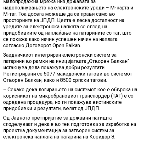
малопродажна мрежа низ државата за
надополнувањето на електронските уреди – М-карта и
М-таг. Тоа досега можеше да се прави само во
просториите на ЈПДП. Целта е лесна достапност на
уредите за електронска напката со оглед на
придобивките од наплаќање на патарините со таг, што
се покажа како начин успешен начин на наплата
согласно Договорот Open Balkan.
Заедничкиот интегриран електронски систем за
патарини во рамки на иницијатвата „Отворен Балкан“
истакнува дела покажува добри резултати.
Регистрирани се 5077 македонски тагови во системот
Отворен Балкан, како и 8500 српски тагови.
– Секако дека логирањето на системот кое е обврска на
корисникот на микробрановиот транспордер (ТАГ) е со
одредена процедура, но ги покажува вистинските
придобивки и резултати, велат од ЈПДП.
Од Јавното претпријатие за државни патишта
споделуваат и дека е во тек подготовка за изработка на
проектна документација за затворен систем за
електронска наплата на патарина на Коридор 8.