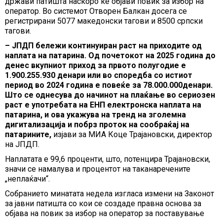
држави патишта наскоро ќе објави повик за избор на
оператор. Во системот Отворен Балкан досега се
регистрирани 5077 македонски тагови и 8500 српски
тагови.
– ЈПДП бележи континуиран раст на приходите од
наплата на патарина. Од почетокот на 2025 година до
денес вкупниот приход за првото полугодие е
1.900.255.930 денари или во споредба со истиот
период во 2024 година е повеќе за 78.000.000денари.
Што се однесува до начинот на плаќање во сериозен
раст е употребата на ЕНП електронска наплата на
патарина, и ова укажува на тренд на зголемна
дигитализација и побрз проток на сообраќај на
патарините,
изјави за МИА Коце Трајановски, директор
на ЈПДП.
Наплатата е 99,6 проценти, што, потенцира Трајановски,
значи се намалува и процентот на таканаречените
„неплаќачи“.
Собранието минатата недела изгласа измени на Законот
за јавни патишта со кои се создаде правна основа за
објава на повик за избор на оператор за поставување