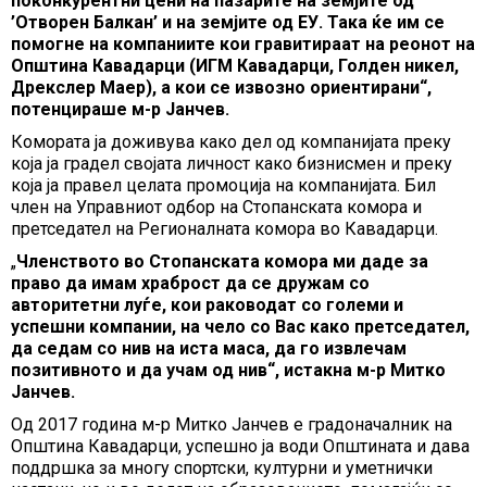
поконкурентни цени на пазарите на земјите од
’Отворен Балкан’ и на земјите од ЕУ. Така ќе им се
помогне на компаниите кои гравитираат на реонот на
Општина Кавадарци (ИГМ Кавадарци, Голден никел,
Дрекслер Маер), а кои се извозно ориентирани“,
потенцираше м-р Јанчев.
Комората ја доживува како дел од компанијата преку
која ја градел својата личност како бизнисмен и преку
која ја правел целата промоција на компанијата. Бил
член на Управниот одбор на Стопанската комора и
претседател на Регионалната комора во Кавадарци.
„
Членството во Стопанската комора ми даде за
право да имам храброст да се дружам со
авторитетни луѓе, кои раководат со големи и
успешни компании, на чело со Вас како претседател,
да седам со нив на иста маса, да го извлечам
позитивното и да учам од нив“, истакна м-р Митко
Јанчев.
Од 2017 година м-р Митко Јанчев е градоначалник на
Општина Кавадарци, успешно ја води Општината и дава
поддршка за многу спортски, културни и уметнички