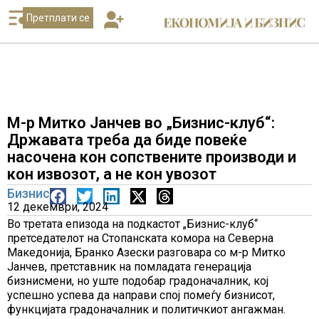
Претплати се
М-р Митко Јанчев во „Бизнис-клуб“:
Државата треба да биде повеќе
насочена кон сопствените производи и
кон извозот, а не кон увозот
Бизнис
12 декември, 2024
Во третата епизода на подкастот „Бизнис-клуб“
претседателот на Стопанската комора на Северна
Македонија, Бранко Азески разговара со м-р Митко
Јанчев, претставник на помладата генерација
бизнисмени, но уште подобар градоначалник, кој
успешно успева да направи спој помеѓу бизнисот,
функцијата градоначалник и политичкиот ангажман.