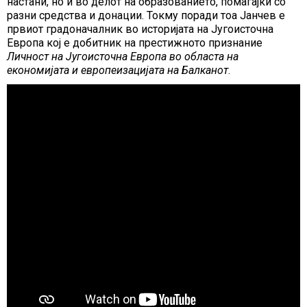
настани, но и во делот на образованието, помагајќи со
разни средства и донации. Токму поради тоа Јанчев е
првиот градоначалник во историјата на Југоисточна
Европа кој е добитник на престижното признание
Личност на Југоисточна Европа во областа на
економијата и европеизацијата на Балканот
.