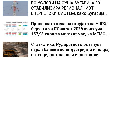
ВО УСЛОВИ НА СУША БУГАРИЈА ГО
СТАБИЛИЗИРА РЕГИОНАЛНИОТ
ЕНЕРГЕТСКИ СИСТЕМ, како Бугарија
стана балкански шампион во
складирање на енергија од батерии
Просечната цена на струјата на HUPX
берзата за 07 август 2026 изнесува
157,93 евра за мегават час, на МЕМО
153,56 евра за мегават час
Статистика: Рударството останува
најслаба алка во индустријата и покрај
потенцијалот за нови инвестиции