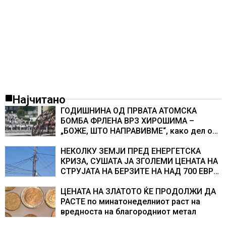
Најчитано
ГОДИШНИНА ОД ПРВАТА АТОМСКА
БОМБА ФРЛЕНА ВРЗ ХИРОШИМА –
„БОЖЕ, ШТО НАПРАВИВМЕ“, како дел од
екипажот во авионот „Енола Геј“ и
учесниците во бомбардирањето го
НЕКОЛКУ ЗЕМЈИ ПРЕД ЕНЕРГЕТСКА
доживуваа овој настан што го промени
КРИЗА, СУШАТА ЈА ЗГОЛЕМИ ЦЕНАТА НА
текот на историјата
СТРУЈАТА НА БЕРЗИТЕ НА НАД 700 ЕВРА
ЗА МЕГАВАТ-ЧАС
ЦЕНАТА НА ЗЛАТОТО ЌЕ ПРОДОЛЖИ ДА
РАСТЕ по минатонеделниот раст на
вредноста на благородниот метал