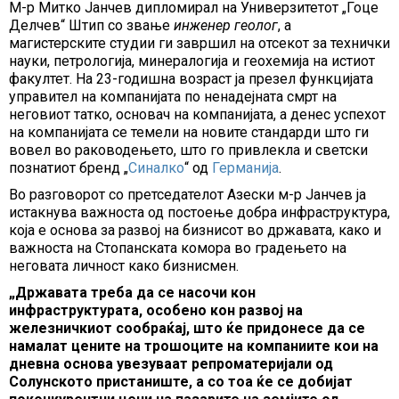
М-р Митко Јанчев дипломирал на Универзитетот „Гоце
Делчев“ Штип со звање
инженер геолог
, а
магистерските студии ги завршил на отсекот за технички
науки, петрологија, минералогија и геохемија на истиот
факултет. На 23-годишна возраст ја презел функцијата
управител на компанијата по ненадејната смрт на
неговиот татко, основач на компанијата, а денес успехот
на компанијата се темели на новите стандарди што ги
вовел во раководењето, што го привлекла и светски
познатиот бренд „
Синалко
“ од
Германија
.
Во разговорот со претседателот Азески м-р Јанчев ја
истакнува важноста од постоење добра инфраструктура,
која е основа за развој на бизнисот во државата, како и
важноста на Стопанската комора во градењето на
неговата личност како бизнисмен.
„Државата треба да се насочи кон
инфраструктурата, особено кон развој на
железничкиот сообраќај, што ќе придонесе да се
намалат цените на трошоците на компаниите кои на
дневна основа увезуваат репроматеријали од
Солунското пристаниште, а со тоа ќе се добијат