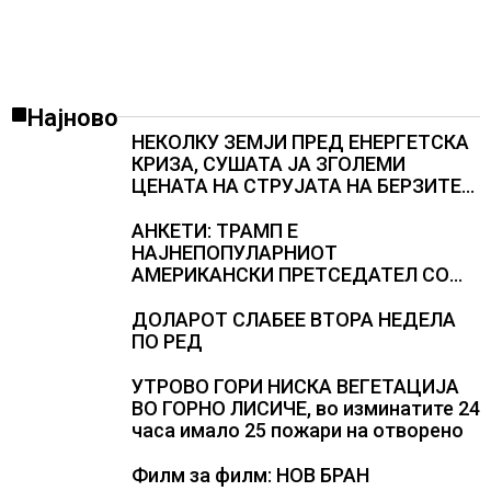
Најново
НЕКОЛКУ ЗЕМЈИ ПРЕД ЕНЕРГЕТСКА
КРИЗА, СУШАТА ЈА ЗГОЛЕМИ
ЦЕНАТА НА СТРУЈАТА НА БЕРЗИТЕ
НА НАД 700 ЕВРА ЗА МЕГАВАТ-ЧАС
АНКЕТИ: ТРАМП Е
НАЈНЕПОПУЛАРНИОТ
АМЕРИКАНСКИ ПРЕТСЕДАТЕЛ СО
ВТОР МАНДАТ, тој не ги признава
резултатите од последните анкети
ДОЛАРОТ СЛАБЕЕ ВТОРА НЕДЕЛА
ПО РЕД
УТРОВО ГОРИ НИСКА ВЕГЕТАЦИЈА
ВО ГОРНО ЛИСИЧЕ, во изминатите 24
часа имало 25 пожари на отворено
Филм за филм: НОВ БРАН