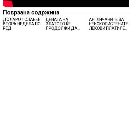
Поврзана содржина
ДОЛАРОТ СЛАБЕЕ
ЦЕНАТА НА
АНГЛИЧАНИТЕ ЗА
ВТОРА НЕДЕЛА ПО
ЗЛАТОТО ЌЕ
НЕИСКОРИСТЕНИТЕ
РЕД
ПРОДОЛЖИ ДА
ЛЕКОВИ ПЛАТИЛЕ
РАСТЕ по
480 МИЛИОНИ
минатонеделниот
ФУНТИ, повик до
раст на вредноста
пациентите да
на благородниот
бараат само лекови
метал
што навистина им
се потребни