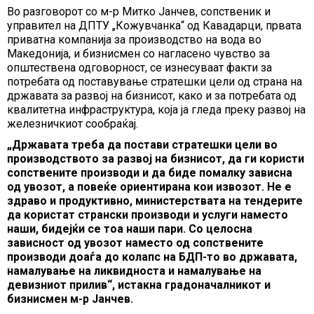
Во разговорот со м-р Митко Јанчев, сопственик и
управител на ДПТУ „Кожувчанка“ од Кавадарци, првата
приватна компанија за производство на вода во
Македонија, и бизнисмен со нагласено чувство за
општествена одговорност, се изнесуваат факти за
потребата од поставување стратешки цели од страна на
државата за развој на бизнисот, како и за потребата од
квалитетна инфраструктура, која ја гледа преку развој на
железничкиот сообраќај.
„Државата треба да постави стратешки цели во
производството за развој на бизнисот, да ги користи
сопствените производи и да биде помалку зависна
од увозот, а повеќе ориентирана кои извозот. Не е
здраво и продуктивно, министерствата на тендерите
да користат странски производи и услуги наместо
наши, бидејќи се тоа наши пари. Со целосна
зависност од увозот наместо од сопствените
производи доаѓа до колапс на БДП-то во државата,
намалување на ликвидноста и намалување на
девизниот прилив“, истакна градоначалникот и
бизнисмен м-р Јанчев.