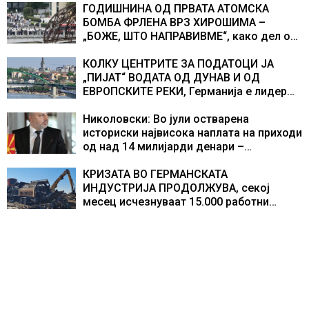
ГОДИШНИНА ОД ПРВАТА АТОМСКА
БОМБА ФРЛЕНА ВРЗ ХИРОШИМА –
„БОЖЕ, ШТО НАПРАВИВМЕ“, како дел од
екипажот во авионот „Енола Геј“ и
учесниците во бомбардирањето го
КОЛКУ ЦЕНТРИТЕ ЗА ПОДАТОЦИ ЈА
доживуваа овој настан што го промени
„ПИЈАТ“ ВОДАТА ОД ДУНАВ И ОД
текот на историјата
ЕВРОПСКИТЕ РЕКИ, Германија е лидер
во Европа по бројот на изградени
центри за податоци
Николовски: Во јули остварена
историски највисока наплата на приходи
од над 14 милијарди денари –
изградивме систем што испорачува
резултати
КРИЗАТА ВО ГЕРМАНСКАТА
ИНДУСТРИЈА ПРОДОЛЖУВА, секој
месец исчезнуваат 15.000 работни
места