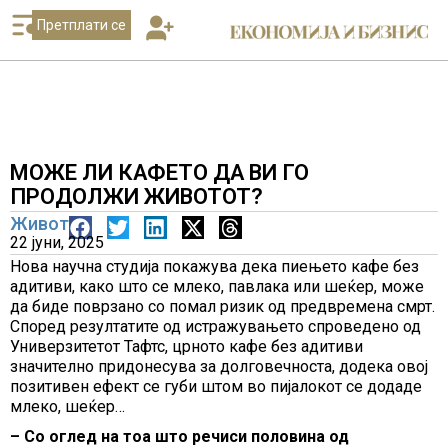
Претплати се
МОЖЕ ЛИ КАФЕТО ДА ВИ ГО
ПРОДОЛЖИ ЖИВОТОТ?
Живот
22 јуни, 2025
Нова научна студија покажува дека пиењето кафе без
адитиви, како што се млеко, павлака или шеќер, може
да биде поврзано со помал ризик од предвремена смрт.
Според резултатите од истражувањето спроведено од
Универзитетот Тафтс, црното кафе без адитиви
значително придонесува за долговечноста, додека овој
позитивен ефект се губи штом во пијалокот се додаде
млеко, шеќер…
– Со оглед на тоа што речиси половина од