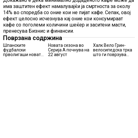
Докажано е дека минимално додаденото кафе може да
има заштитен ефект намалувајќи ја смртноста за околу
14% во споредба со оние кои не пијат кафе. Сепак, овој
ефект целосно исчезнува кај оние кои консумираат
кафе со поголеми количини шеќер и заситени масти,
пренесува Бизнис и финансии.
Поврзана содржина
Шпанските
Новата сезона во
Халк Вело Грин-
фудбалски
Серија А почнува на
велосипедска трка
прволигаши новата
22 август
што ги поврзува
сезона ќе ја почнат
спортот, природата
на 15 август
и
хуманостаповторно
во Маврово