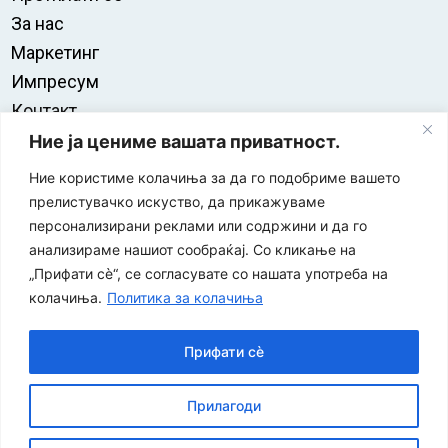
За нас
Маркетинг
Импресум
Контакт
Правила на користење
Ние ја цениме вашата приватност.
Ние користиме колачиња за да го подобриме вашето
прелистувачко искуство, да прикажуваме
персонализирани реклами или содржини и да го
анализираме нашиот сообраќај. Со кликање на
„Прифати сè“, се согласувате со нашата употреба на
колачиња.
Политика за колачиња
Прифати сè
“ЕУРО-МАК-КОМПАНИ” Д.О.О е членка на асоцијацијата
Прилагоди
за заштита на печатени медиуми