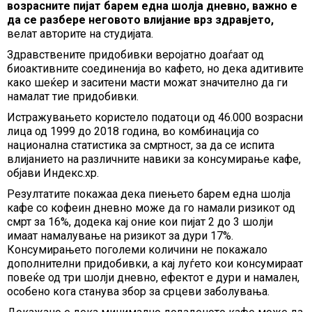
возрасните пијат барем една шолја дневно, важно е
да се разбере неговото влијание врз здравјето,
велат авторите на студијата.
Здравствените придобивки веројатно доаѓаат од
биоактивните соединенија во кафето, но дека адитивите
како шеќер и заситени масти можат значително да ги
намалат тие придобивки.
Истражувањето користело податоци од 46.000 возрасни
лица од 1999 до 2018 година, во комбинација со
национална статистика за смртност, за да се испита
влијанието на различните навики за консумирање кафе,
објави Индекс.хр.
Резултатите покажаа дека пиењето барем една шолја
кафе со кофеин дневно може да го намали ризикот од
смрт за 16%, додека кај оние кои пијат 2 до 3 шолји
имаат намалување на ризикот за дури 17%.
Консумирањето поголеми количини не покажало
дополнителни придобивки, а кај луѓето кои консумираат
повеќе од три шолји дневно, ефектот е дури и намален,
особено кога станува збор за срцеви заболувања.