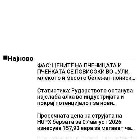
Најново
ФАО: ЦЕНИТЕ НА ПЧЕНИЦАТА И
ПЧЕНКАТА СЕ ПОВИСОКИ ВО ЈУЛИ,
млекото и месото бележат пониски
цени
Статистика: Рударството останува
најслаба алка во индустријата и
покрај потенцијалот за нови
инвестиции
Просечната цена на струјата на
HUPX берзата за 07 август 2026
изнесува 157,93 евра за мегават час,
на МЕМО 153,56 евра за мегават час