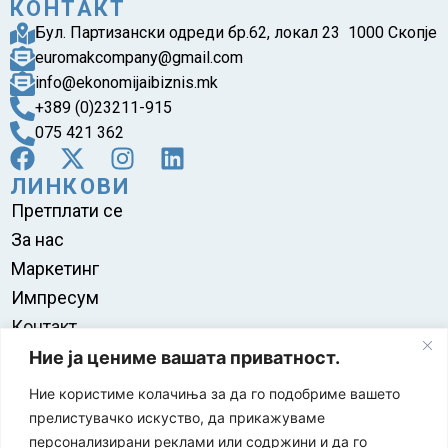
КОНТАКТ
Бул. Партизански одреди бр.62, локал 23 1000 Скопје
euromakcompany@gmail.com
info@ekonomijaibiznis.mk
+389 (0)23211-915
075 421 362
ЛИНКОВИ
Претплати се
За нас
Маркетинг
Импресум
Контакт
Правила на користење
Ние ја цениме вашата приватност.
Ние користиме колачиња за да го подобриме вашето
прелистувачко искуство, да прикажуваме
персонализирани реклами или содржини и да го