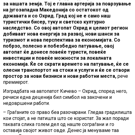
за нашата земја. Тој е главна артерија за поврзување
на југозападна Македонија со остатокот од
државата и со Охрид. Град кој не е само наш
туристички бисер, туку и светско културно
наследство. Со овој автопат Охрид и целиот регион
добиваат нова енергија за развој, нови шанси за
туризмот и нова перспектива за економијата. Со
побрзо, полесно и побезбедно патување, овој
автопат ќе донесе повеќе туристи, повеќе
инвестиции и повеќе можности за локалната
економија. Ќе се скрати времето на патување, ќе се
олесни транспортот на стоки и услуги и ќе се отвори
простор за нови бизниси и нови работни места,
рече
премиерот.
Изградбата на автопатот Кичево – Охрид, според него,
речиси една деценија бил симбол на закочени и
недовршени работи.
– Граѓаните со право беа разочарани. Гледаа градилишта
кои стојат, а не патишта што се користат. За жал поради
таквата слика голем дел од наште сограѓани и го
оставија својот живот овде. Денес ја менуваме таа