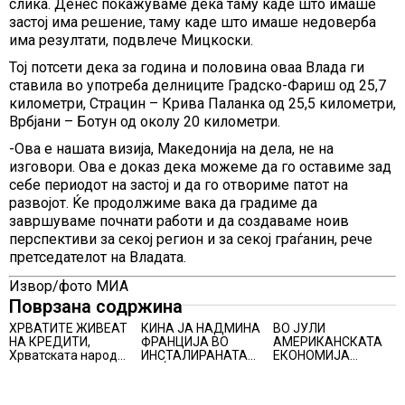
слика. Денес покажуваме дека таму каде што имаше
застој има решение, таму каде што имаше недоверба
има резултати, подвлече Мицкоски.
Тој потсети дека за година и половина оваа Влада ги
ставила во употреба делниците Градско-Фариш од 25,7
километри, Страцин – Крива Паланка од 25,5 километри,
Врбјани – Ботун од околу 20 километри.
-Oва е нашата визија, Македонија на дела, не на
изговори. Ова е доказ дека можеме да го оставиме зад
себе периодот на застој и да го отвориме патот на
развојот. Ќе продолжиме вака да градиме да
завршуваме почнати работи и да создаваме ноив
перспективи за секој регион и за секој граѓанин, рече
претседателот на Владата.
Извор/фото МИА
Поврзана содржина
ХРВАТИТЕ ЖИВЕАТ
КИНА ЈА НАДМИНА
ВО ЈУЛИ
НА КРЕДИТИ,
ФРАНЦИЈА ВО
АМЕРИКАНСКАТА
Хрватската народна
ИНСТАЛИРАНАТА
ЕКОНОМИЈА
банка ги заострува
МОЌНОСТ НА
НЕОЧЕКУВАНО
правилата за
НУКЛЕАРНИТЕ
ИЗГУБИ 23.000
кредитирање и
ЦЕНТРАЛИ
РАБОТНИ МЕСТА