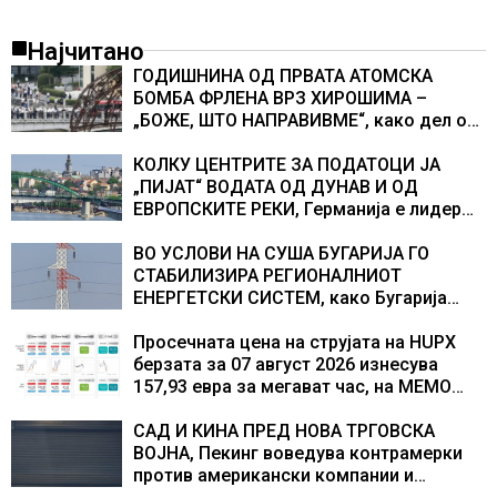
Најчитано
ГОДИШНИНА ОД ПРВАТА АТОМСКА
БОМБА ФРЛЕНА ВРЗ ХИРОШИМА –
„БОЖЕ, ШТО НАПРАВИВМЕ“, како дел од
екипажот во авионот „Енола Геј“ и
учесниците во бомбардирањето го
КОЛКУ ЦЕНТРИТЕ ЗА ПОДАТОЦИ ЈА
доживуваа овој настан што го промени
„ПИЈАТ“ ВОДАТА ОД ДУНАВ И ОД
текот на историјата
ЕВРОПСКИТЕ РЕКИ, Германија е лидер
во Европа по бројот на изградени
центри за податоци
ВО УСЛОВИ НА СУША БУГАРИЈА ГО
СТАБИЛИЗИРА РЕГИОНАЛНИОТ
ЕНЕРГЕТСКИ СИСТЕМ, како Бугарија
стана балкански шампион во
складирање на енергија од батерии
Просечната цена на струјата на HUPX
берзата за 07 август 2026 изнесува
157,93 евра за мегават час, на МЕМО
153,56 евра за мегават час
САД И КИНА ПРЕД НОВА ТРГОВСКА
ВОЈНА, Пекинг воведува контрамерки
против американски компании и