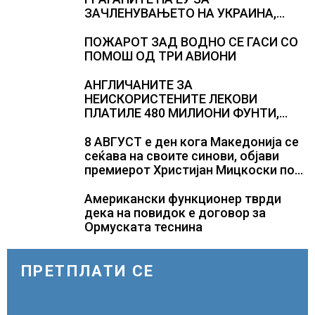
ЗАЧЛЕНУВАЊЕТО НА УКРАИНА,
изненадува каква е поддршката од
Полска, Франција и Германија
ПОЖАРОТ ЗАД ВОДНО СЕ ГАСИ СО
ПОМОШ ОД ТРИ АВИОНИ
АНГЛИЧАНИТЕ ЗА
НЕИСКОРИСТЕНИТЕ ЛЕКОВИ
ПЛАТИЛЕ 480 МИЛИОНИ ФУНТИ,
повик до пациентите да бараат
само лекови што навистина им се
8 АВГУСТ е ден кога Македонија се
потребни
сеќава на своите синови, објави
премиерот Христијан Мицкоски по
повод 25 годишнината од
загинувањето на десетмината
Американски функционер тврди
прилепски бранители
дека на повидок е договор за
Ормуската теснина
ПРЕТПЛАТИ СЕ