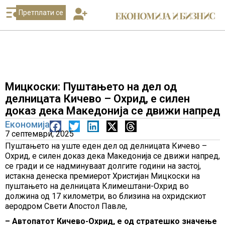
Претплати се
Мицкоски: Пуштањето на дел од
делницата Кичево – Охрид, е силен
доказ дека Македонија се движи напред
Економија
7 септември, 2025
Пуштањето на уште еден дел од делницата Кичево –
Охрид, е силен доказ дека Македонија се движи напред,
се гради и се надминуваат долгите години на застој,
истакна денеска премиерот Христијан Мицкоски на
пуштањето на делницата Климештани-Охрид во
должина од 17 километри, во близина на охридскиот
аеродром Свети Апостол Павле,
– Автопатот Кичево-Охрид, е од стратешко значење