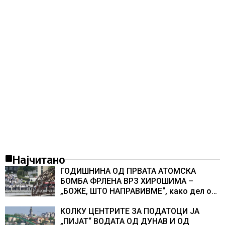
Најчитано
ГОДИШНИНА ОД ПРВАТА АТОМСКА
БОМБА ФРЛЕНА ВРЗ ХИРОШИМА –
„БОЖЕ, ШТО НАПРАВИВМЕ“, како дел од
екипажот во авионот „Енола Геј“ и
учесниците во бомбардирањето го
КОЛКУ ЦЕНТРИТЕ ЗА ПОДАТОЦИ ЈА
доживуваа овој настан што го промени
„ПИЈАТ“ ВОДАТА ОД ДУНАВ И ОД