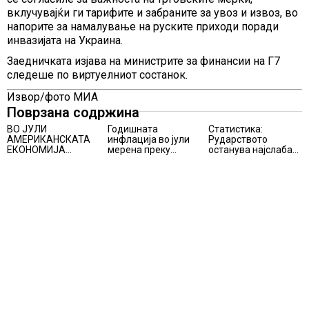
вклучувајќи ги тарифите и забраните за увоз и извоз, во
напорите за намалување на руските приходи поради
инвазијата на Украина.
Заедничката изјава на министрите за финансии на Г7
следеше по виртуелниот состанок.
Извор/фото МИА
Поврзана содржина
ВО ЈУЛИ
Годишната
Статистика:
АМЕРИКАНСКАТА
инфлација во јули
Рударството
ЕКОНОМИЈА
мерена преку
останува најслаба
НЕОЧЕКУВАНО
индексот на
алка во
ИЗГУБИ 23.000
трошоците на
индустријата и
РАБОТНИ МЕСТА
живот изнесува 2.3
покрај потенцијалот
%
за нови инвестиции