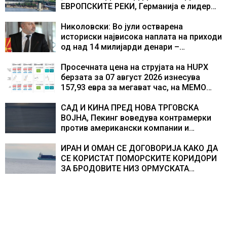
текот на историјата
ЕВРОПСКИТЕ РЕКИ, Германија е лидер
во Европа по бројот на изградени
центри за податоци
Николовски: Во јули остварена
историски највисока наплата на приходи
од над 14 милијарди денари –
изградивме систем што испорачува
резултати
Просечната цена на струјата на HUPX
берзата за 07 август 2026 изнесува
157,93 евра за мегават час, на МЕМО
153,56 евра за мегават час
САД И КИНА ПРЕД НОВА ТРГОВСКА
ВОЈНА, Пекинг воведува контрамерки
против американски компании и
организации
ИРАН И ОМАН СЕ ДОГОВОРИЈА КАКО ДА
СЕ КОРИСТАТ ПОМОРСКИТЕ КОРИДОРИ
ЗА БРОДОВИТЕ НИЗ ОРМУСКАТА
ТЕСНИНА