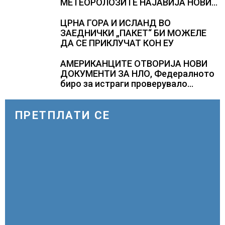
МЕТЕОРОЛОЗИТЕ НАЈАВИЈА НОВИ
ПРОГНОЗИ ЗА СРЕДИНАТА НА
АВГУСТ
ЦРНА ГОРА И ИСЛАНД ВО
ЗАЕДНИЧКИ „ПАКЕТ“ БИ МОЖЕЛЕ
ДА СЕ ПРИКЛУЧАТ КОН ЕУ
АМЕРИКАНЦИТЕ ОТВОРИЈА НОВИ
ДОКУМЕНТИ ЗА НЛО, Федералното
биро за истраги проверувало
снимки за „Големи темни
триаголници со светла“
ПРЕТПЛАТИ СЕ