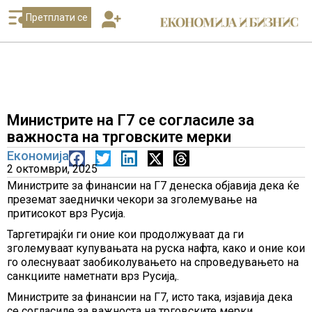
Претплати се
Министрите на Г7 се согласиле за
важноста на трговските мерки
Економија
2 октомври, 2025
Министрите за финансии на Г7 денеска објавија дека ќе
преземат заеднички чекори за зголемување на
притисокот врз Русија.
Таргетирајќи ги оние кои продолжуваат да ги
зголемуваат купувањата на руска нафта, како и оние кои
го олеснуваат заобиколувањето на спроведувањето на
санкциите наметнати врз Русија,.
Министрите за финансии на Г7, исто така, изјавија дека
се согласиле за важноста на трговските мерки,