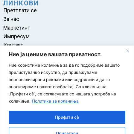
ЛИНКОВИ
Претплати се
За нас
Маркетинг
Импресум
Контакт
Правила на користење
Ние ја цениме вашата приватност.
Ние користиме колачиња за да го подобриме вашето
прелистувачко искуство, да прикажуваме
персонализирани реклами или содржини и да го
анализираме нашиот сообраќај. Со кликање на
„Прифати сè“, се согласувате со нашата употреба на
колачиња.
Политика за колачиња
Прифати сè
“ЕУРО-МАК-КОМПАНИ” Д.О.О е членка на асоцијацијата
Прилагоди