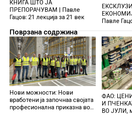
КНИГА ШТО ЈА
ЕКСКЛУЗИ
ПРЕПОРАЧУВАМ | Павле
ЕКОНОМИЈ
Гацов: 21 лекција за 21 век
Павле Гац
2026 годи
Поврзана содржина
Нови можности: Нови
ФАО: ЦЕН
вработени ја започнаа својата
И ПЧЕНКА
професионална приказна во
ВО ЈУЛИ, 
Lidl Логистичкиот центар во
бележат п
Куманово