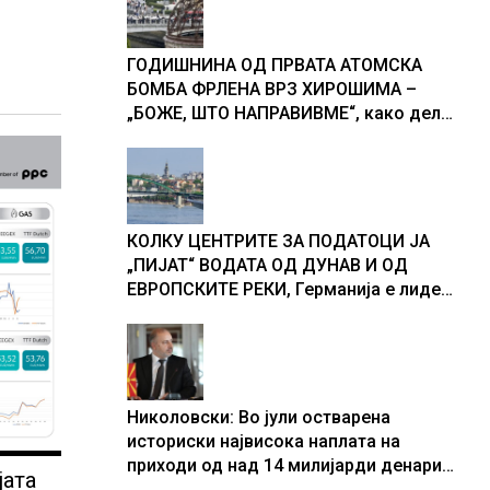
ГОДИШНИНА ОД ПРВАТА АТОМСКА
БОМБА ФРЛЕНА ВРЗ ХИРОШИМА –
„БОЖЕ, ШТО НАПРАВИВМЕ“, како дел
од екипажот во авионот „Енола Геј“ и
учесниците во бомбардирањето го
доживуваа овој настан што го
промени текот на историјата
КОЛКУ ЦЕНТРИТЕ ЗА ПОДАТОЦИ ЈА
„ПИЈАТ“ ВОДАТА ОД ДУНАВ И ОД
ЕВРОПСКИТЕ РЕКИ, Германија е лидер
во Европа по бројот на изградени
центри за податоци
Николовски: Во јули остварена
историски највисока наплата на
приходи од над 14 милијарди денари
јата
– изградивме систем што испорачува