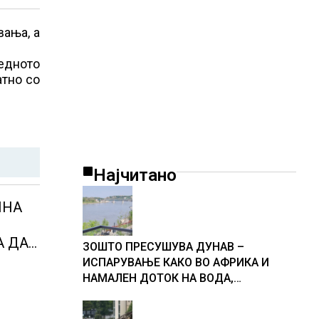
вања, а
ледното
атно со
Најчитано
ЛНА
А ДА
ЗОШТО ПРЕСУШУВА ДУНАВ –
ИСПАРУВАЊЕ КАКО ВО АФРИКА И
А ДА
НАМАЛЕН ДОТОК НА ВОДА,
објаснување на хидрогеолог од
Србија