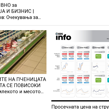
ВНО за
А И БИЗНИС |
ов: Очекувања за
на
ИТЕ НА ПЧЕНИЦАТА
ТА СЕ ПОВИСОКИ
млекото и месото
ониски цени
Просечната цена на стру