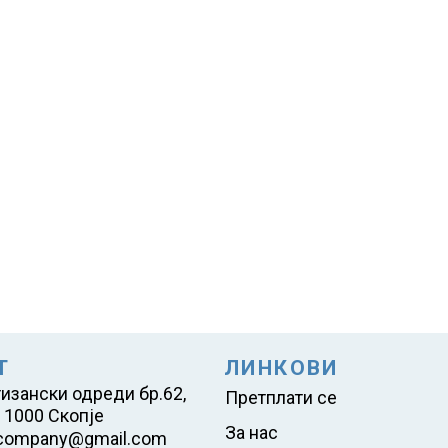
Т
ЛИНКОВИ
тизански одреди бр.62,
Претплати се
 1000 Скопје
За нас
company@gmail.com