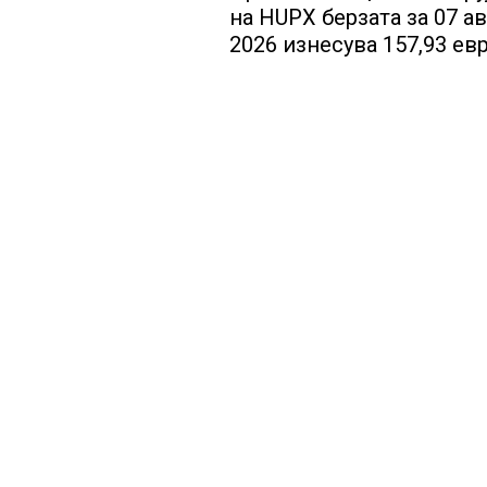
на HUPX берзата за 07 ав
2026 изнесува 157,93 евр
мегават час, на МЕМО 15
евра за мегават час