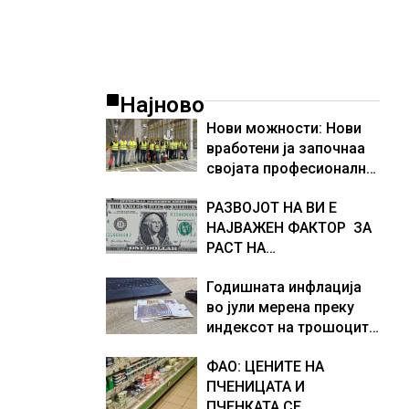
Најново
Нови можности: Нови
вработени ја започнаа
својата професионална
приказна во Lidl
РАЗВОЈОТ НА ВИ Е
Логистичкиот центар во
НАЈВАЖЕН ФАКТОР ЗА
Куманово
РАСТ НА
АМЕРИКАНСКАТА
Годишната инфлација
ЕКОНОМИЈА
во јули мерена преку
индексот на трошоците
на живот изнесува 2.3 %
ФАО: ЦЕНИТЕ НА
ПЧЕНИЦАТА И
ПЧЕНКАТА СЕ