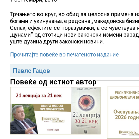
Трчањето во круг, во обид за целосна примена н
богами и укинувања, е редовна „македонска биз
Сепак, ефектите се поразувачки, а се чувствува 
„цунами“ од стотици нови законски измени зарад
уште дузина други законски новини.
Прочитајте повеќе во печатеното издание
Павле Гацов
Повеќе од истиот автор