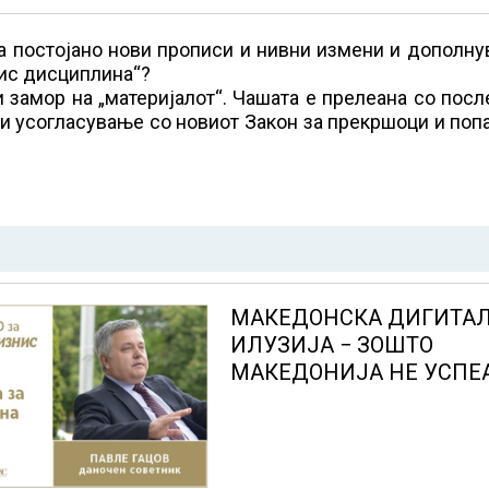
а постојано нови прописи и нивни измени и дополну
нис дисциплина“?
и замор на „материјалот“. Чашата е прелеана со пос
и усогласување со новиот Закон за прекршоци и поп
МАКЕДОНСКА ДИГИТА
ИЛУЗИЈА − ЗОШТО
МАКЕДОНИЈА НЕ УСПЕ
ЈА ИСКОРИСТИ
ДИГИТАЛИЗАЦИЈАТА З
СТАНЕ ЕКОНОМСКИ
ПОДОБРА ДРЖАВА?