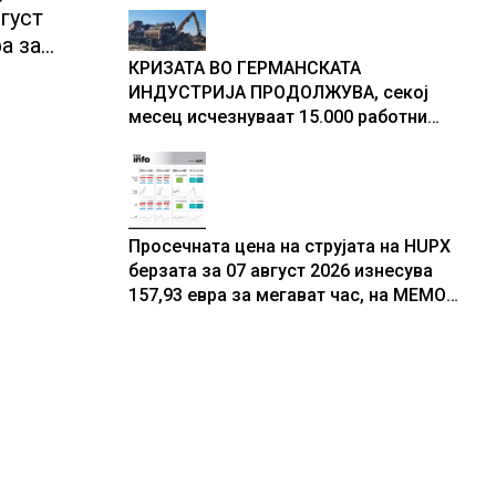
густ
резултати
а за
КРИЗАТА ВО ГЕРМАНСКАТА
3,56
ИНДУСТРИЈА ПРОДОЛЖУВА, секој
месец исчезнуваат 15.000 работни
места
Просечната цена на струјата на HUPX
берзата за 07 август 2026 изнесува
157,93 евра за мегават час, на МЕМО
153,56 евра за мегават час