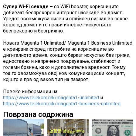
Супер Wi-Fi секаде –
со WiFi booster, корисниците
добиваат беспрекорен интернет насекаде во домот.
Уредот овозможува силен и стабилен сигнал во секое
ќоше од домот и го прави интернет-искуството
беспрекорно и безгрижно.
Новата Magenta 1 Unlimited/ Magenta 1 Business Unlimited
е креирана според потребите на корисниците во
дигиталното време, коишто бараат искуство без грижи,
едноставно и непречено поврзување, стабилност и
големи брзини, како и дополнителна вредност. Токму
тоа го овозможува овој нов комуникациски концепт,
којшто е прв од ваков тип на пазарот.
Повеќе информации на:
https://www.telekom.mk/magenta1-unlimited
и
https://www.telekom.mk/magenta1-business-unlimited
.
Поврзана содржина