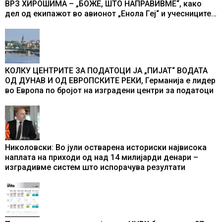
ВРЗ ХИРОШИМА – „БОЖЕ, ШТО НАПРАВИВМЕ“, како
дел од екипажот во авионот „Енола Геј“ и учесниците
во бомбардирањето го доживуваа овој настан што го
промени текот на историјата
КОЛКУ ЦЕНТРИТЕ ЗА ПОДАТОЦИ ЈА „ПИЈАТ“ ВОДАТА
ОД ДУНАВ И ОД ЕВРОПСКИТЕ РЕКИ, Германија е лидер
во Европа по бројот на изградени центри за податоци
Николовски: Во јули остварена историски највисока
наплата на приходи од над 14 милијарди денари –
изградивме систем што испорачува резултати