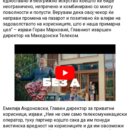
едноставно и безгрижно искуство коешто ќе биде
неограничено, непречено и комбинирано со многу
поволности и попусти. Верувам дека овој чекор ќе
направи промена на пазарот и позитивно ќе влијае на
задоволството на корисниците, што е наша примарна
цел“ – изјави Горан Марковиќ, Главниот извршен
директор на Македонски Телеком.
Емилија Андоновски, Главен директор за приватни
корисници, изјави: „Ние не сме само телекомуникациски
оператор, туку партнер којшто сака да им понуди
вистинска вредност на корисниците и да им овозможи