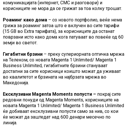
комуникацијата (интернет, СМС и разговори) и
корисниците не мора да се грижат за тоа колку трошат.
Роаминг како дома
– со новото портфолио, веќе нема
грижа за роаминг затоа што е вклучен во сите тарифи
(15 GB во Extra тарифата), за корисниците да останат
поврзани исто како дома кога патуваат во повеќе од 60
земји во светот.
Гигабитни брзини
– преку супериорната оптичка мрежа
на Телеком, со новата Magenta 1 Unlimited/ Magenta 1
Business Unlimited, гигабитните брзини стануваат
достапни за сите корисници коишто можат да уживаат
во квалитетот и брзината на најбрзата мрежа во
Македонија.
Ексклузивни Magenta Moments попусти –
покрај сите
редовни понуди од Magenta Moments, корисниците на
новата Magenta 1 Unlimited/ Magenta 1 Business Unlimited
ќе добиваат ексклузивни попусти само за нив, со кои
ќе можат да заштедат над 600 денари месечно по
линија.