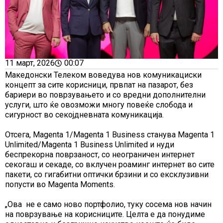
11 март, 2026
00:07
Македонски Телеком воведува нов комуникациски
концепт за сите корисници, првпат на пазарот, без
бариери во поврзувањето и со вредни дополнителни
услуги, што ќе овозможи многу повеќе слобода и
сигурност во секојдневната комуникација.
Отсега, Magenta 1/Magenta 1 Business станува Magenta 1
Unlimited/Magenta 1 Business Unlimited и нуди
беспрекорна поврзаност, со неограничен интернет
секогаш и секаде, со вклучен роаминг интернет во сите
пакети, со гигабитни оптички брзини и со ексклузивни
попусти во Magenta Moments.
„Ова не е само ново портфолио, туку сосема нов начин
на поврзување на корисниците. Целта е да понудиме