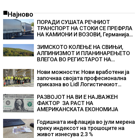
Најново
ПОРАДИ СУШАТА РЕЧНИОТ
ТРАНСПОРТ НА СТОКИ СЕ ПРЕФРЛА
НА КАМИОНИ И ВОЗОВИ, Германија
со итни мерки овозможува
камионџиите да возат и во недела
ЗИМСКОТО КОЛЕЊЕ НА СВИЊИ,
АЛПИНИЗМОТ И ПЛАНИНАРЕЊЕТО
ВЛЕГОА ВО РЕГИСТАРОТ НА
КУЛТУРНО НАСЛЕДСТВО НА
СЛОВЕНИЈА
Нови можности: Нови вработени ја
започнаа својата професионална
приказна во Lidl Логистичкиот
центар во Куманово
РАЗВОЈОТ НА ВИ Е НАЈВАЖЕН
ФАКТОР ЗА РАСТ НА
АМЕРИКАНСКАТА ЕКОНОМИЈА
Годишната инфлација во јули мерена
преку индексот на трошоците на
живот изнесува 2.3 %