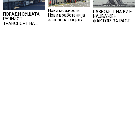
Нови можности:
РАЗВОЈОТ НА ВИ Е
ПОРАДИ СУШАТА
Нови вработени ја
НАЈВАЖЕН
РЕЧНИОТ
започнаа својата
ФАКТОР ЗА РАСТ
ТРАНСПОРТ НА
професионална
НА
СТОКИ СЕ ПРЕФРЛА
приказна во Lidl
АМЕРИКАНСКАТА
НА КАМИОНИ И
Логистичкиот
ЕКОНОМИЈА
ВОЗОВИ, Германија
центар во Куманово
со итни мерки
овозможува
камионџиите да
возат и во недела