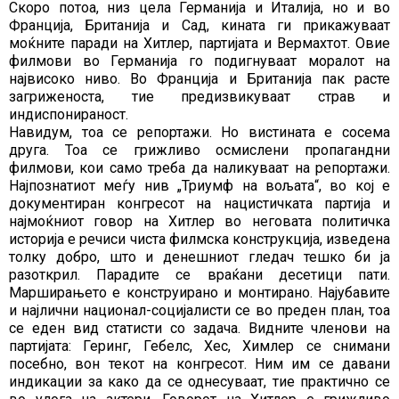
Скоро потоа, низ цела Германија и Италија, но и во
Франција, Британија и Сад, кината ги прикажуваат
моќните паради на Хитлер, партијата и Вермахтот. Овие
филмови во Германија го подигнуваат моралот на
највисоко ниво. Во Франција и Британија пак расте
загриженоста, тие предизвикуваат страв и
индиспонираност.
Навидум, тоа се репортажи. Но вистината е сосема
друга. Тоа се грижливо осмислени пропагандни
филмови, кои само треба да наликуваат на репортажи.
Најпознатиот меѓу нив „Триумф на вољата“, во кој е
документиран конгресот на нацистичката партија и
најмоќниот говор на Хитлер во неговата политичка
историја е речиси чиста филмска конструкција, изведена
толку добро, што и денешниот гледач тешко би ја
разоткрил. Парадите се враќани десетици пати.
Марширањето е конструирано и монтирано. Најубавите
и најлични национал-социјалисти се во преден план, тоа
се еден вид статисти со задача. Видните членови на
партијата: Геринг, Гебелс, Хес, Химлер се снимани
посебно, вон текот на конгресот. Ним им се давани
индикации за како да се однесуваат, тие практично се