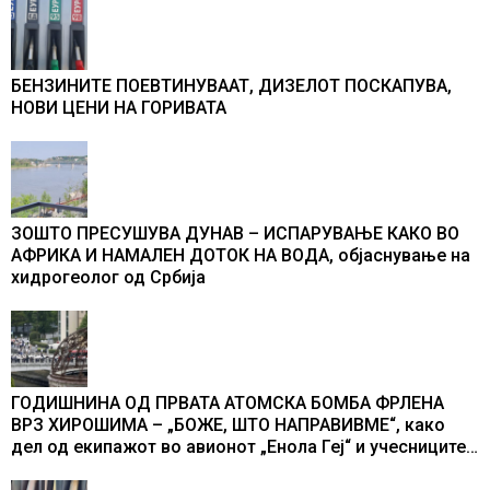
БЕНЗИНИТЕ ПОЕВТИНУВААТ, ДИЗЕЛОТ ПОСКАПУВА,
НОВИ ЦЕНИ НА ГОРИВАТА
ЗОШТО ПРЕСУШУВА ДУНАВ – ИСПАРУВАЊЕ КАКО ВО
АФРИКА И НАМАЛЕН ДОТОК НА ВОДА, објаснување на
хидрогеолог од Србија
ГОДИШНИНА ОД ПРВАТА АТОМСКА БОМБА ФРЛЕНА
ВРЗ ХИРОШИМА – „БОЖЕ, ШТО НАПРАВИВМЕ“, како
дел од екипажот во авионот „Енола Геј“ и учесниците
во бомбардирањето го доживуваа овој настан што го