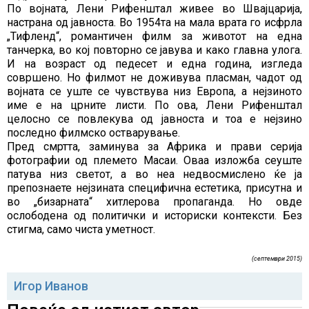
По војната, Лени Рифенштал живее во Швајцарија,
настрана од јавноста. Во 1954та на мала врата го исфрла
„Тифленд“, романтичен филм за животот на една
танчерка, во кој повторно се јавува и како главна улога.
И на возраст од педесет и една година, изгледа
совршено. Но филмот не доживува пласман, чадот од
војната се уште се чувствува низ Европа, а нејзиното
име е на црните листи. По ова, Лени Рифенштал
целосно се повлекува од јавноста и тоа е нејзино
последно филмско остварување.
Пред смртта, заминува за Африка и прави серија
фотографии од племето Масаи. Оваа изложба сеуште
патува низ светот, а во неа недвосмислено ќе ја
препознаете нејзината специфична естетика, присутна и
во „бизарната“ хитлерова пропаганда. Но овде
ослободена од политички и историски контексти. Без
стигма, само чиста уметност.
(септември 2015)
Игор Иванов