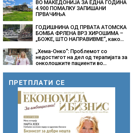
ВО МАКЕДОНИЈА ЗА ЕДНА ГОДИНА
4.900 ПОМАЛКУ ЗАПИШАНИ
ПРВАЧИЊА
ГОДИШНИНА ОД ПРВАТА АТОМСКА
БОМБА ФРЛЕНА ВРЗ ХИРОШИМА –
„БОЖЕ, ШТО НАПРАВИВМЕ“, како
дел од екипажот во авионот „Енола
Геј“ и учесниците во
„Хема-Онко“: Проблемот со
бомбардирањето го доживуваа овој
недостигот на дел од терапијата за
настан што го промени текот на
онколошките пациенти во
историјата
моментот е надминат
ПРЕТПЛАТИ СЕ