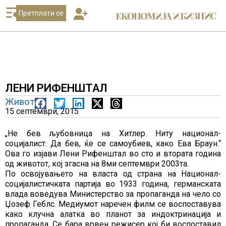
Претплати се
ЛЕНИ РИФЕНШТАЛ
Живот
15 септември, 2015
„Не бев љубовница на Хитлер. Ниту национал-
социјалист. Да бев, ќе се самоубиев, како Ева Браун.“
Ова го изјави Лени Рифенштал во сто и втората година
од животот, кој згасна на 8ми септември 2003та.
По освојувањето на власта од страна на Национал-
социјалистичката партија во 1933 година, германската
влада воведува Министерство за пропаганда на чело со
Џозеф Геблс. Медиумот наречен филм се воспоставува
како клучна алатка во планот за индоктринација и
пропаганда. Се бара врвен режисер кој би воспоставил