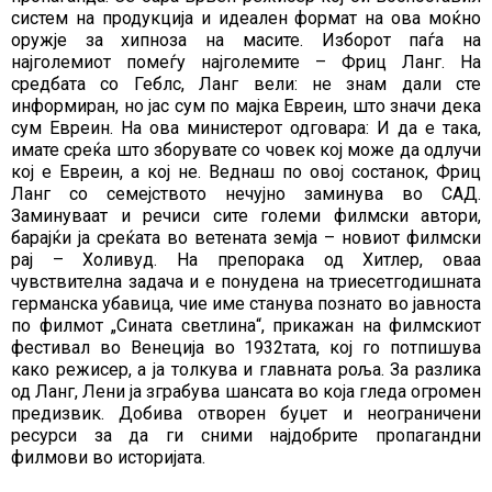
систем на продукција и идеален формат на ова моќно
оружје за хипноза на масите. Изборот паѓа на
најголемиот помеѓу најголемите – Фриц Ланг. На
средбата со Геблс, Ланг вели: не знам дали сте
информиран, но јас сум по мајка Евреин, што значи дека
сум Евреин. На ова министерот одговара: И да е така,
имате среќа што зборувате со човек кој може да одлучи
кој е Евреин, а кој не. Веднаш по овој состанок, Фриц
Ланг со семејството нечујно заминува во САД.
Заминуваат и речиси сите големи филмски автори,
барајќи ја среќата во ветената земја – новиот филмски
рај – Холивуд. На препорака од Хитлер, оваа
чувствителна задача и е понудена на триесетгодишната
германска убавица, чие име станува познато во јавноста
по филмот „Сината светлина“, прикажан на филмскиот
фестивал во Венеција во 1932тата, кој го потпишува
како режисер, а ја толкува и главната роља. За разлика
од Ланг, Лени ја зграбува шансата во која гледа огромен
предизвик. Добива отворен буџет и неограничени
ресурси за да ги сними најдобрите пропагандни
филмови во историјата.