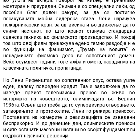
во улога на актери. Говорот на Хитлер е грижливо
монтиран и преуреден. Сниман е со специјални леќи, од
посебен благ долен ракурс, за да се постигне
посакуваната моќна лидерска става. Лени нарачува
пожарникарски кран, за од висина и во движење да го
сними настанот, по што кранот станува стандардна
сценска техника во филмското производство. И покрај
тоа што овој филм прикажува едено темно раздобје и е
во функција на фашизмот, „Трумф на вољата“ е
ненадминато филмско дело во сопствениот домен.
Веќе осумдест години, тој е алфа и омега, парадигма на
класичната политичка пропаганда.
Но Лени Рифенштал во сопствениот опус, остава уште
еден, далеку повреден кредит. Таа е задолжена да го
изведе првиот телевизиски пренос во живо во
историјата на човештвото, олимпијадата во Берлин
1936та. Освен што треба да го супервизира отворањето,
затворањето и протоколите, Лени го режира преносот.
Поставката на камерите и реализацијата се изведени
беспрекорно. И до денешен ден, олимписките преноси
и сите останати масовни настани во својот фундамент ги
содржат нејзините решенија.