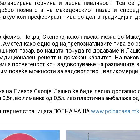
балансирана горчина и лесна пивливост. Тоа се 
 добро познато и на македонскиот пазар и според
 вкус кои преферираат пива со долга традиција и 
тфолио. Покрај Скопско, како пивска икона во Маке
, Амстел како едно од најпрепознатливите пива во с
ашниот пазар, во нашата понуда го додаваме и Лашк
радиционален рецепт и докажан квалитет. На ваков
омна посветеност кон задоволување на различните 
и им повеќе можности за задоволство“, великомерци
а на Пивара Скопје, Лашко ќе биде лесно достапно 
 0,5л, во лименка од 0,5л. иво пластична амбалажа од 
а интернет страницата ПОЛНА ЧАША
www.polnacasa.mk