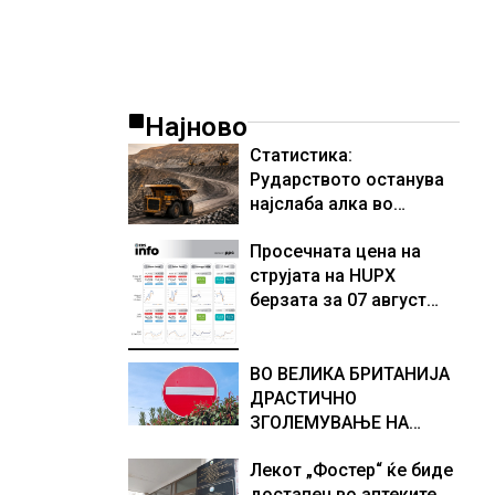
Најново
Статистика:
Рударството останува
најслаба алка во
индустријата и покрај
Просечната цена на
потенцијалот за нови
струјата на HUPX
инвестиции
берзата за 07 август
2026 изнесува 157,93
евра за мегават час, на
МЕМО 153,56 евра за
ВО ВЕЛИКА БРИТАНИЈА
мегават час
ДРАСТИЧНО
ЗГОЛЕМУВАЊЕ НА
БРОЈОТ НА ПРИВЕДЕНИ
Лекот „Фостер“ ќе биде
РАБОТНИЦИ НА ЦРНО
достапен во аптеките