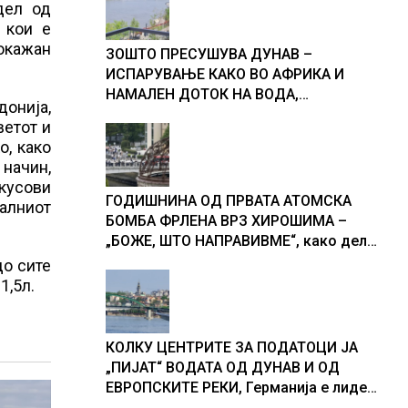
дел од
 кои е
докажан
ЗОШТО ПРЕСУШУВА ДУНАВ –
ИСПАРУВАЊЕ КАКО ВО АФРИКА И
НАМАЛЕН ДОТОК НА ВОДА,
донија,
објаснување на хидрогеолог од
ветот и
Србија
о, како
 начин,
вкусови
ГОДИШНИНА ОД ПРВАТА АТОМСКА
јалниот
БОМБА ФРЛЕНА ВРЗ ХИРОШИМА –
„БОЖЕ, ШТО НАПРАВИВМЕ“, како дел
од екипажот во авионот „Енола Геј“ и
до сите
учесниците во бомбардирањето го
1,5л.
доживуваа овој настан што го
промени текот на историјата
КОЛКУ ЦЕНТРИТЕ ЗА ПОДАТОЦИ ЈА
„ПИЈАТ“ ВОДАТА ОД ДУНАВ И ОД
ЕВРОПСКИТЕ РЕКИ, Германија е лидер
во Европа по бројот на изградени