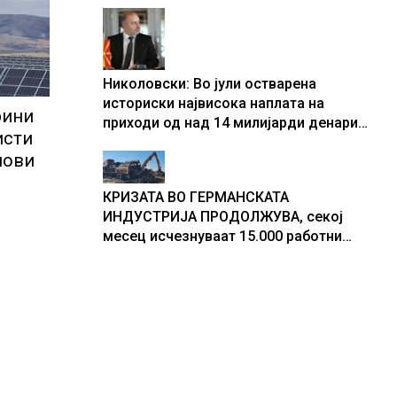
центри за податоци
Николовски: Во јули остварена
историски највисока наплата на
рини
приходи од над 14 милијарди денари
исти
– изградивме систем што испорачува
пови
резултати
КРИЗАТА ВО ГЕРМАНСКАТА
ИНДУСТРИЈА ПРОДОЛЖУВА, секој
месец исчезнуваат 15.000 работни
места