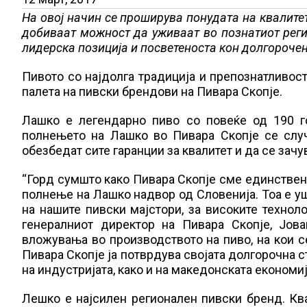
На овој начин се проширува понудата на квалите
добиваат можност да уживаат во познатиот регио
лидерска позиција и посветеноста кон долгорочен
Пивото со најдолга традиција и препознатливос
палета на пивски брендови на Пивара Скопје.
Лашко е легендарно пиво со повеќе од 190 го
полнењето на Лашко во Пивара Скопје се слу
обезбедат сите гаранции за квалитет и да се зачу
“Горд сумшто како Пивара Скопје сме единствени
полнење на Лашко надвор од Словенија. Тоа е уш
на нашите пивски мајстори, за високите технол
генералниот директор на Пивара Скопје, Јов
вложувања во производството на пиво, на кои с
Пивара Скопје ја потврдува својата долгорочна с
на индустријата, како и на македонската економиј
Лешко е најсилен регионален пивски бренд. Кв