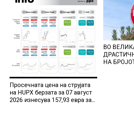
ВО ВЕЛИК
ДРАСТИЧ
НА БРОЈО
РАБОТНИЦ
Просечната цена на струјата
на HUPX берзата за 07 август
2026 изнесува 157,93 евра за
мегават час, на МЕМО 153,56
евра за мегават час