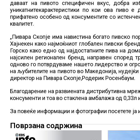
даваат на пивото специфичен вкус, добра из
уникатнитекарактеристики по кои ова пиво е
прифатено особено од консументите со истенчен
квалитет.
„Пивара Скопје има навистина богато пивско пор
Хајнекен како најмоќниот глобален пивски бренд
Горско како едно од најдостапните пива на дом
најсилен регионален бренд, направен според т
одново го потврдуваме нашето лидерство и огр
на љубителите на пивото во Македонија, нудејќ
директор на Пивара Скопје,Родерик Росенбаум.
Благодарение на развиената дистрибутивна мреж
консументи и тоа во стаклена амбалажа од 0,33л и
За повеќе информации и фотографии посетете ј
Поврзана содржина