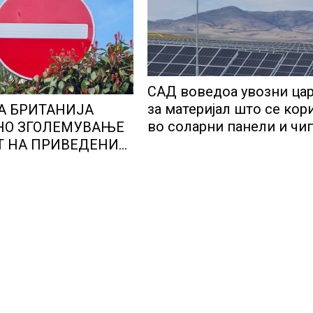
САД воведоа увозни ца
за материјал што се кор
А БРИТАНИЈА
во соларни панели и чи
НО ЗГОЛЕМУВАЊЕ
Т НА ПРИВЕДЕНИ
И НА ЦРНО