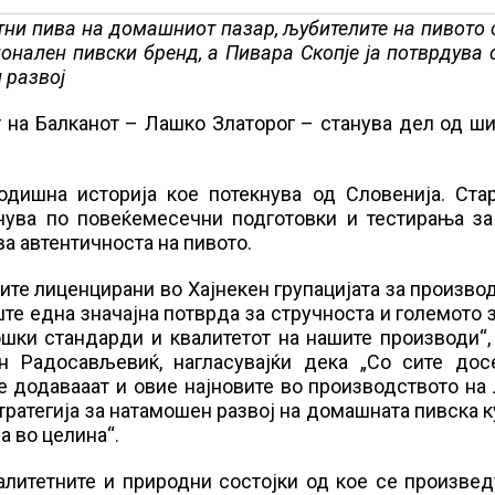
тни пива на домашниот пазар, љубителите на пивото
нален пивски бренд, а Пивара Скопје ја потврдува 
 развој
т на Балканот – Лашко Златорог – станува дел од ш
дишна историја кое потекнува од Словенија. Стар
чува по повеќемесечни подготовки и тестирања за
ва автентичноста на пивото.
те лиценцирани во Хајнекен групацијата за произво
те една значајна потврда за стручноста и големото
ошки стандарди и квалитетот на нашите производи“,
ан Радосављевиќ, нагласувајќи дека „Со сите дос
е додавааат и овие најновите во производството на
тратегија за натамошен развој на домашната пивска к
а во целина“.
алитетните и природни состојки од кое се произве