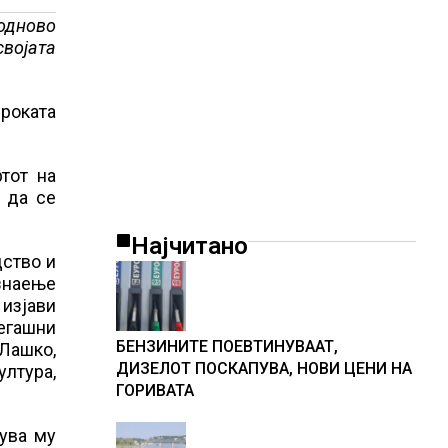
 одново
својата
ироката
тот на
 да се
Најчитано
дство и
 знаење
 изјави
егашни
БЕНЗИНИТЕ ПОЕВТИНУВААТ,
 Лашко,
ДИЗЕЛОТ ПОСКАПУВА, НОВИ ЦЕНИ НА
ултура,
ГОРИВАТА
дува му