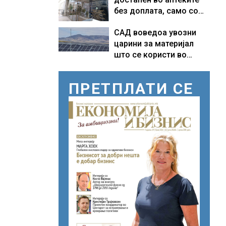
без доплата, само со
законски утврдената
САД воведоа увозни
партиципација
царини за материјал
што се користи во
соларни панели и
чипови
ПРЕТПЛАТИ СЕ