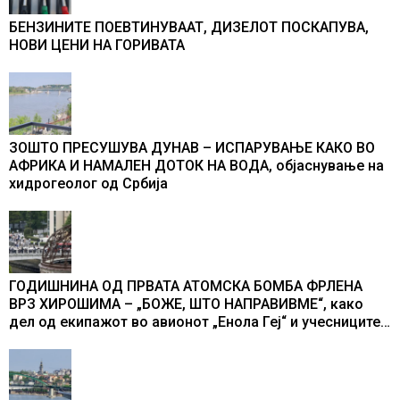
БЕНЗИНИТЕ ПОЕВТИНУВААТ, ДИЗЕЛОТ ПОСКАПУВА,
НОВИ ЦЕНИ НА ГОРИВАТА
ЗОШТО ПРЕСУШУВА ДУНАВ – ИСПАРУВАЊЕ КАКО ВО
АФРИКА И НАМАЛЕН ДОТОК НА ВОДА, објаснување на
хидрогеолог од Србија
ГОДИШНИНА ОД ПРВАТА АТОМСКА БОМБА ФРЛЕНА
ВРЗ ХИРОШИМА – „БОЖЕ, ШТО НАПРАВИВМЕ“, како
дел од екипажот во авионот „Енола Геј“ и учесниците
во бомбардирањето го доживуваа овој настан што го
промени текот на историјата