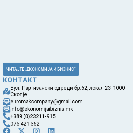
ЧИТАЈТЕ „ЕКОНОМИЈА И БИЗНИС“
КОНТАКТ
Бул. Партизански одреди бр.62, локал 23 1000
Скопје
euromakcompany@gmail.com
info@ekonomijaibiznis.mk
+389 (0)23211-915
075 421 362