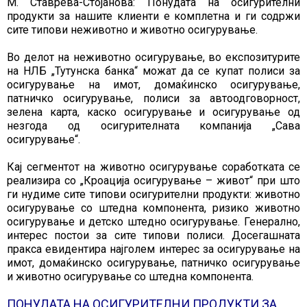
М. Ставрева-Стојанова: Понудата на осигурителни
продукти за нашите клиенти е комплетна и ги содржи
сите типови неживотно и животно осигурување.
Во делот на неживотно осигурување, во експозитурите
на НЛБ „Тутунска банка“ можат да се купат полиси за
осигурување на имот, домаќинско осигурување,
патничко осигурување, полиси за автоодговорност,
зелена карта, каско осигурување и осигурување од
незгода од осигурителната компанија „Сава
осигурување“.
Кај сегментот на животно осигурување соработката се
реализира со „Кроација осигурување – живот“ при што
ги нудиме сите типови осигурителни продукти: животно
осигурување со штедна компонента, ризико животно
осигурување и детско штедно осигурување. Генерално,
интерес постои за сите типови полиси. Досегашната
пракса евидентира најголем интерес за осигурување на
имот, домаќинско осигурување, патничко осигурување
и животно осигурување со штедна компонента.
ПОНУДАТА НА ОСИГУРИТЕЛНИ ПРОДУКТИ ЗА