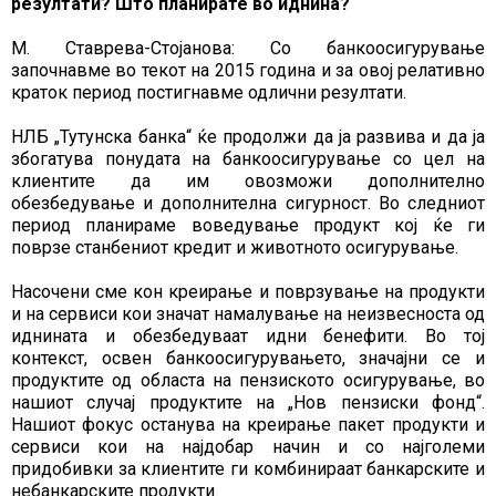
резултати? Што планирате во иднина?
М. Ставрева-Стојанова: Со банкоосигурување
започнавме во текот на 2015 година и за овој релативно
краток период постигнавме одлични резултати.
НЛБ „Тутунска банка“ ќе продолжи да ја развива и да ја
збогатува понудата на банкоосигурување со цел на
клиентите да им овозможи дополнително
обезбедување и дополнителна сигурност. Во следниот
период планираме воведување продукт кој ќе ги
поврзе станбениот кредит и животното осигурување.
Насочени сме кон креирање и поврзување на продукти
и на сервиси кои значат намалување на неизвесноста од
иднината и обезбедуваат идни бенефити. Во тој
контекст, освен банкоосигурувањето, значајни се и
продуктите од областа на пензиското осигурување, во
нашиот случај продуктите на „Нов пензиски фонд“.
Нашиот фокус останува на креирање пакет продукти и
сервиси кои на најдобар начин и со најголеми
придобивки за клиентите ги комбинираат банкарските и
небанкарските продукти.