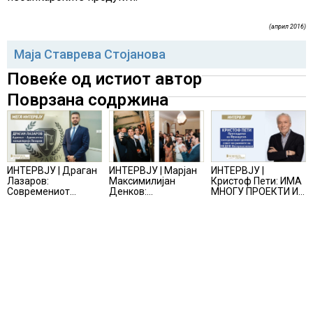
(април 2016)
Маја Ставрева Стојанова
Повеќе од истиот автор
Поврзана содржина
ИНТЕРВЈУ | Драган
ИНТЕРВЈУ | Марјан
ИНТЕРВЈУ |
Лазаров:
Максимилијан
Кристоф Пети: ИМА
Современиот
Денков:
МНОГУ ПРОЕКТИ И
бизнис не бара
СОЗДАВАМ
ПОНУДИ НА МАСА,
правно мислење,
ВНИМАТЕЛНО
НО ТИЕ НЕ СЕ
туку правно
ОСМИСЛЕНИ
МАТЕРИЈАЛИЗИРААТ
одржливо деловно
ПРОСТОРИ
решение