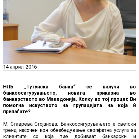
14 април, 2016
НЛБ „Тутунска банка“ се вклучи во
банкоосигурувањето, новата приказна во
банкарството во Македонија. Колку во тој процес Ви
помогна искуството на групацијата на која ѝ
припаѓате?
М. Ставрева-Стојанова: Банкоосигурувањето е светски
тренд насочен кон обезбедување сеопфатна услуга за
клиентите со која тие добиваат банкарски и