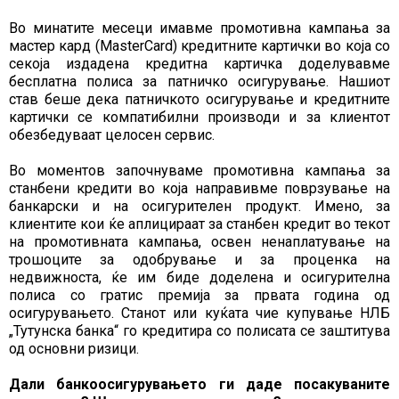
Во минатите месеци имавме промотивна кампања за
мастер кард (MasterCard) кредитните картички во која со
секоја издадена кредитна картичка доделувавме
бесплатна полиса за патничко осигурување. Нашиот
став беше дека патничкото осигурување и кредитните
картички се компатибилни производи и за клиентот
обезбедуваат целосен сервис.
Во моментов започнуваме промотивна кампања за
станбени кредити во која направивме поврзување на
банкарски и на осигурителен продукт. Имено, за
клиентите кои ќе аплицираат за станбен кредит во текот
на промотивната кампања, освен ненаплатување на
трошоците за одобрување и за проценка на
недвижноста, ќе им биде доделена и осигурителна
полиса со гратис премија за првата година од
осигурувањето. Станот или куќата чие купување НЛБ
„Тутунска банка“ го кредитира со полисата се заштитува
од основни ризици.
Дали банкоосигурувањето ги даде посакуваните