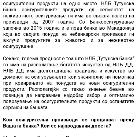
осигурителни продукти на едно место. НЛБ Тутунска
банка осигурителните продукти од сегментот на
неживотното осигурување ги има во својата палета на
производи од 2007 година. Со Банкоосигурување
започна во 2015 година и е прва банка во Македонија
која во својата понуда на небанкарски производи ги
вклучи продуктите за животно и за неживотно
осигурување.
Секако, голема предност е тоа што НЛБ „Тутунска банка“
го има на располагање богатото искуство од НЛБ ДД.
НЛБ ДД има долгогодишна традиција и искуство во
доменот на осигурувањето кои значително ни помогнаа
при креирањето на понудата на нови осигурителни
продукти. Располагајќи со такво знаење бевме во
позиција да направиме најдобар избор и оптимално
поврзување на осигурителните продукти со останатите
сервиси на банката.
Кои осигурителни производи се продаваат преку
Вашата банка? Кои се најпродавани досега?