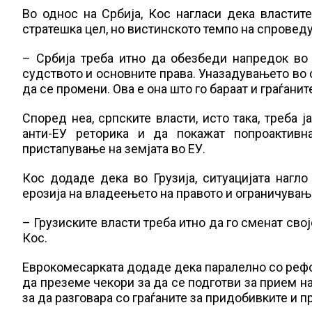
Во однос на Србија, Кос нагласи дека властит
стратешка цел, но вистинското темпо на спровед
– Србија треба итно да обезбеди напредок во 
судството и основните права. Уназадувањето во 
да се промени. Ова е она што го бараат и граѓанит
Според неа, српските власти, исто така, треба ј
анти-ЕУ реторика и да покажат попроактивн
пристапување на земјата во ЕУ.
Кос додаде дека во Грузија, ситуацијата нагл
ерозија на владеењето на правото и ограничувањ
– Грузиските власти треба итно да го сменат свој
Кос.
Еврокомесарката додаде дека паралелно со рефо
да преземе чекори за да се подготви за прием на
за да разговара со граѓаните за придобивките и