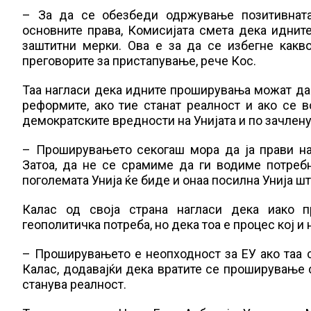
– За да се обезбеди одржување позитивната
основните права, Комисијата смета дека иднит
заштитни мерки. Ова е за да се избегне как
преговорите за пристапување, рече Кос.
Таа нагласи дека идните проширувања можат да 
реформите, ако тие станат реалност и ако се в
демократските вредности на Унијата и по зачлен
– Проширувањето секогаш мора да ја прави наш
Затоа, да не се срамиме да ги водиме потреб
поголемата Унија ќе биде и онаа посилна Унија шт
Калас од своја страна нагласи дека иако п
геополитичка потреба, но дека тоа е процес кој и 
– Проширувањето е неопходност за ЕУ ако таа с
Калас, додавајќи дека вратите се проширување 
станува реалност.