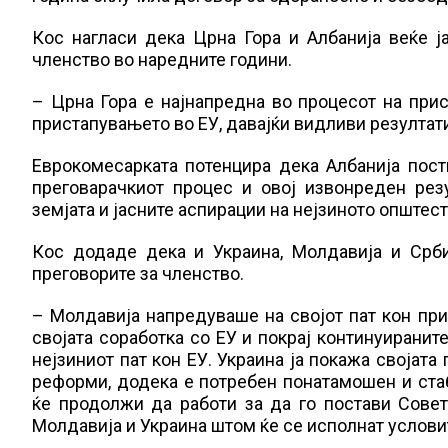
Кос нагласи дека Црна Гора и Албанија веќе ја
членство во наредните години.
– Црна Гора е најнапредна во процесот на при
пристапувањето во ЕУ, давајќи видливи резултат
Еврокомесарката потенцира дека Албанија пост
преговарачкиот процес и овој извонреден рез
земјата и јасните аспирации на нејзиното општест
Кос додаде дека и Украина, Молдавија и Срб
преговорите за членство.
– Молдавија напредуваше на својот пат кон при
својата соработка со ЕУ и покрај континуиранит
нејзиниот пат кон ЕУ. Украина ја покажа својата
реформи, додека е потребен понатамошен и стаб
ќе продолжи да работи за да го постави Совет
Молдавија и Украина штом ќе се исполнат условит