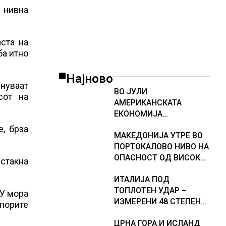
 нивна
ста на
ба итно
Најново
гнуваат
ВО ЈУЛИ
сот на
АМЕРИКАНСКАТА
ЕКОНОМИЈА
НЕОЧЕКУВАНО ИЗГУБИ
, брза
МАКЕДОНИЈА УТРЕ ВО
23.000 РАБОТНИ МЕСТА
ПОРТОКАЛОВО НИВО НА
ОПАСНОСТ ОД ВИСОКИ
истакна
ТЕМПЕРАТУРИ
ИТАЛИЈА ПОД
ТОПЛОТЕН УДАР –
ЕУ мора
ИЗМЕРЕНИ 48 СТЕПЕНИ,
апорите
МЕТЕОРОЛОЗИТЕ
ЦРНА ГОРА И ИСЛАНД
НАЈАВИЈА НОВИ