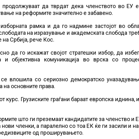
е продолжуваат да тврдат дека членството во ЕУ е
ување на реформите значително е забавено.
изборната рамка и да го надмине застојот во обла
слободата на изразување и академската слобода тре
е на Србија, рече Кос.
асно да го искажат својот стратешки избор, да избе
а и објективна комуникација во врска со проце
о се влошила со сериозно демократско уназадување
а на основните права.
от курс. Грузиските граѓани бараат европска иднина, 
рмите што ги преземаат кандидатите за членство и 
 нови членки, а паралелно со тоа ЕК ќе ги засили и н
 предизвиците од проширувањето.