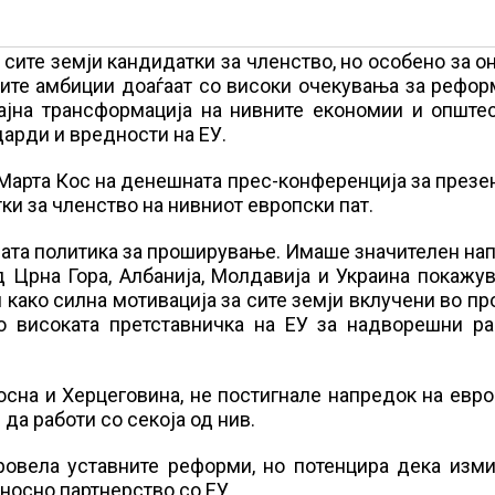
сите земји кандидатки за членство, но особено за о
ите амбиции доаѓаат со високи очекувања за рефор
ајна трансформација на нивните економии и општес
арди и вредности на ЕУ.
Марта Кос на денешната прес-конференција за презе
ки за членство на нивниот европски пат.
шата политика за проширување. Имаше значителен на
д Црна Гора, Албанија, Молдавија и Украина покажу
како силна мотивација за сите земји вклучени во пр
о високата претставничка на ЕУ за надворешни ра
осна и Херцеговина, не постигнале напредок на евр
да работи со секоја од нив.
провела уставните реформи, но потенцира дека изм
носно партнерство со ЕУ.