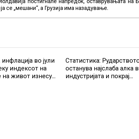
 Молдавија постигнале напредок, оставрувањата на 
ја се „мешани“, а Грузија има назадување.
 инфлација во јули
Статистика: Рударствот
еку индексот на
останува најслаба алка 
 на живот изнесува
индустријата и покрај
потенцијалот за нови
инвестиции