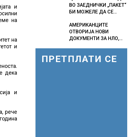
ВО ЗАЕДНИЧКИ „ПАКЕТ“
ПРОГНОЗИ ЗА
јата и
БИ МОЖЕЛЕ ДА СЕ
СРЕДИНАТА НА АВГУСТ
осилни
ПРИКЛУЧАТ КОН ЕУ
еме на
АМЕРИКАНЦИТЕ
ОТВОРИЈА НОВИ
ДОКУМЕНТИ ЗА НЛО,
итет на
Федералното биро за
тетот и
истраги проверувало
ПРЕТПЛАТИ СЕ
снимки за „Големи
темни триаголници со
носта.
светла“
е дека
сија и
а, рече
 година