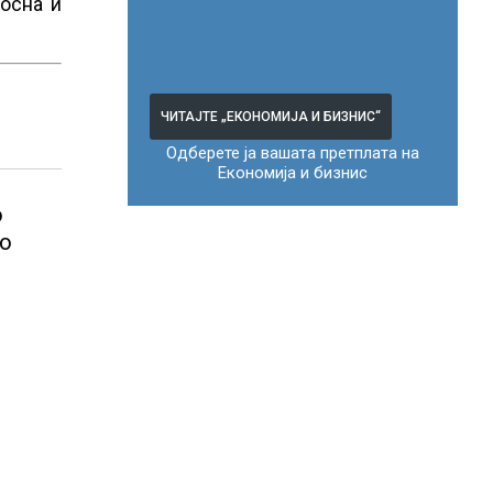
Босна и
ЧИТАЈТЕ „ЕКОНОМИЈА И БИЗНИС“
Одберете ја вашата претплата на
Економија и бизнис
о
во