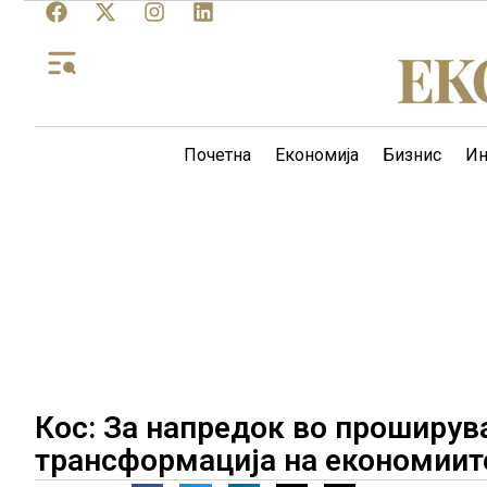
Почетна
Економија
Бизнис
Ин
Кос: За напредок во проширув
трансформација на економиит