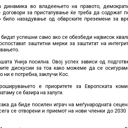
 динамика во владеењето на правото, демократи
е договори за пристапување ќе треба да содржат п
во било назадување од обврските преземени за вр
бидат успешни само ако се обезбеди највисок квал
оспостават заштитни мерки за заштитат на интегри
увањето.
ата Унија посилна. Овој успех зависи од подготве
ните дискусии за тоа како можеме да се осигурам
о ни е потребна, заклучи Кос.
роширувањето е приоритете за Европската коми
натаму се базира на залуги.
ака да биде посилен играч на меѓународната сецен
сега се отворени и приемот на нови членки до 2030