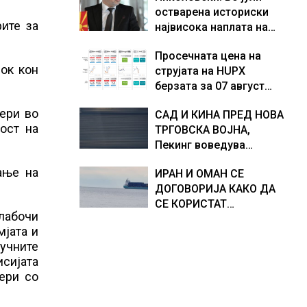
остварена историски
Европа по бројот на
доживуваа овој настан
рите за
највисока наплата на
изградени центри за
што го промени текот
приходи од над 14
податоци
на историјата
Просечната цена на
милијарди денари –
док кон
струјата на HUPX
изградивме систем што
берзата за 07 август
испорачува резултати
2026 изнесува 157,93
ери во
САД И КИНА ПРЕД НОВА
евра за мегават час, на
ост на
ТРГОВСКА ВОЈНА,
МЕМО 153,56 евра за
Пекинг воведува
мегават час
контрамерки против
ање на
ИРАН И ОМАН СЕ
американски компании
ДОГОВОРИЈА КАКО ДА
и организации
СЕ КОРИСТАТ
длабочи
ПОМОРСКИТЕ
мјата и
КОРИДОРИ ЗА
лучните
БРОДОВИТЕ НИЗ
исијата
ОРМУСКАТА ТЕСНИНА
тери со