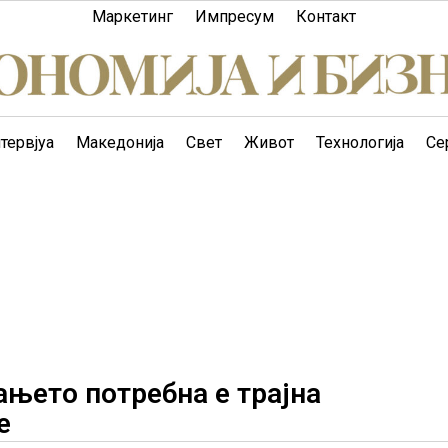
Маркетинг
Импресум
Контакт
тервјуа
Македонија
Свет
Живот
Технологија
Се
ањето потребна е трајна
е