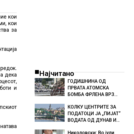
ние кои
ми, кои
тва за
нтација
предок.
Најчитано
ва дека
оцесот,
ГОДИШНИНА ОД
боти и
ПРВАТА АТОМСКА
БОМБА ФРЛЕНА ВРЗ
ХИРОШИМА – „БОЖЕ,
опскиот
КОЛКУ ЦЕНТРИТЕ ЗА
ШТО НАПРАВИВМЕ“,
ПОДАТОЦИ ЈА „ПИЈАТ“
како дел од екипажот
ВОДАТА ОД ДУНАВ И
во авионот „Енола Геј“ и
инатава
ОД ЕВРОПСКИТЕ РЕКИ,
учесниците во
Николовски: Во јули
Германија е лидер во
бомбардирањето го