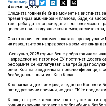
Економија
4 ноември, 2025
Следната година ќе биде момент на вистината за 
презентираа амбициозни планови, бидејќи висок
тие треба да ги спроведат за да овозможат тр
целосно прилагодување кон демократските станд
Ова го порача еврокомесарката за проширување 
на извештаите за напредокот на земјите кандидат
-Севкупно, 2025 година беше добра година за на
Напредокот на патот кон ЕУ постигнат досега о
реформите се исплатуваат. Ова треба да послужи 
рече Кос на заедничката прес-конференција с
безбедносна политика Каја Калас.
Кос нагласи дека земјава, заедно со Косово и Б
пат од различни причини, но дека ЕК ќе продолжи 
Калас, пак рече дека земјава се уште не ги с
година склучила договор за одбранбено и безбед