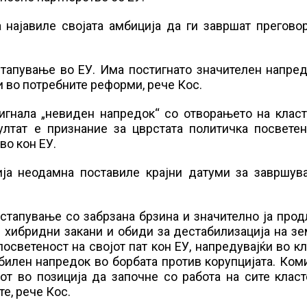
 најавиле својата амбиција да ги завршат прегово
стапување во ЕУ. Има постигнато значителен напре
и во потребните реформи, рече Кос.
игнала „невиден напредок“ со отворањето на класт
ултат е признание за цврстата политичка посветен
во кон ЕУ.
ија неодамна поставиле крајни датуми за завршув
стапување со забрзана брзина и значително ја про
е хибридни закани и обиди за дестабилизација на зе
 посветеност на својот пат кон ЕУ, напредувајќи во к
илен напредок во борбата против корупцијата. Ком
от во позиција да започне со работа на сите клас
е, рече Кос.