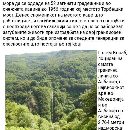
мора да се оддаде на 52 загинати градежници во
снежната лавина во 1956 година кај местото Торбешки
мост. Денес споменикот на местото каде што
работниците ги загубиле животите е во лоша состојба и
е неопходна негова санација со цел да не се заборават
загубените животи при изградбата на овој грандиозен
систем, но и да биде опомена за следните генерации за
опасностите што постојат во тој крај.
Голем Кораб,
лоциран на
самата
гранична
линија со
Албанија, е
највисокиот
врв во
Македонија
и во
Албанија со
висина од
2.764 метри
надморска