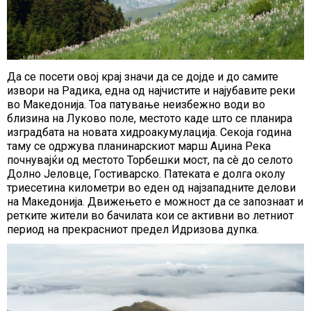
Да се посети овој крај значи да се дојде и до самите
извори на Радика, една од најчистите и најубавите реки
во Македонија. Тоа патување неизбежно води во
близина на Луково поле, местото каде што се планира
изградбата на новата хидроакумулација. Секоја година
таму се одржува планинарскиот марш Аџина Река
почнувајќи од местото Торбешки мост, па сè до селото
Долно Јеловце, Гостиварско. Патеката е долга околу
триесетина километри во еден од најзападните делови
на Македонија. Движењето е можност да се запознаат и
ретките жители во бачилата кои се активни во летниот
период на прекрасниот предел Идризова дупка.