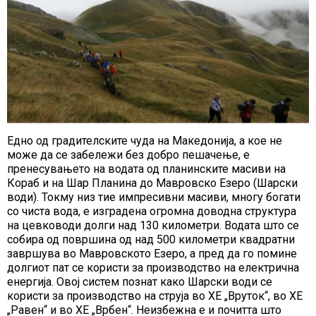
Едно од градителските чуда на Македонија, а кое не
може да се забележи без добро пешачење, е
пренесувањето на водата од планинските масиви на
Кораб и на Шар Планина до Мавровско Езеро (Шарски
води). Токму низ тие импресивни масиви, многу богати
со чиста вода, е изградена огромна доводна структура
на цевководи долги над 130 километри. Водата што се
собира од површина од над 500 километри квадратни
завршува во Мавровското Езеро, а пред да го помине
долгиот пат се користи за производство на електрична
енергија. Овој систем познат како Шарски води се
користи за производство на струја во ХЕ „Вруток“, во ХЕ
„Равен“ и во ХЕ „Врбен“. Неизбежна е и почитта што