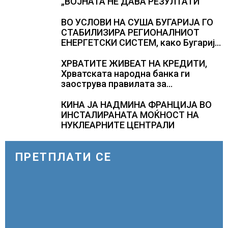
„ВОЈНАТА НЕ ДАВА РЕЗУЛТАТИ“
ВО УСЛОВИ НА СУША БУГАРИЈА ГО
СТАБИЛИЗИРА РЕГИОНАЛНИОТ
ЕНЕРГЕТСКИ СИСТЕМ, како Бугарија
стана балкански шампион во
складирање на енергија од батерии
ХРВАТИТЕ ЖИВЕАТ НА КРЕДИТИ,
Хрватската народна банка ги
заострува правилата за
кредитирање и предупредува на
зголемени ризици во финансискиот
КИНА ЈА НАДМИНА ФРАНЦИЈА ВО
систем
ИНСТАЛИРАНАТА МОЌНОСТ НА
НУКЛЕАРНИТЕ ЦЕНТРАЛИ
ПРЕТПЛАТИ СЕ