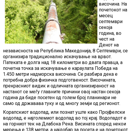
височина. На
почетокот на
месец
септември
секоја
година, во
чест на
Денот на
независноста на Република Македонија, 8 Септември, се
организира традиционално искачување на врвот.
Патеката е долга над 18 километри во двата правца, а
почетна точка за искачување е караулата Победа на
1.450 метри надморска височина. Се разбира дека е
потребна добра физичка подготвеност. Височината,
прекрасниот видик и одличната организираност на
настанот се меѓу главните причини овој настан секоја
година да биде посетен од голем број планинари не
само од државава туку и од многу земји од регионот.
Корапскиот водопад, или познат уште како Пројфелски
водопад, е најголемиот водопад во тој крај. Водопадот е
на горниот тек на Длабока Река. Висината според некои
мерења е 138 метри, а најдобар за посета е на почетокот