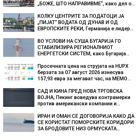
„БОЖЕ, ШТО НАПРАВИВМЕ“, како дел од
екипажот во авионот „Енола Геј“ и
учесниците во бомбардирањето го
КОЛКУ ЦЕНТРИТЕ ЗА ПОДАТОЦИ ЈА
доживуваа овој настан што го промени
„ПИЈАТ“ ВОДАТА ОД ДУНАВ И ОД
текот на историјата
ЕВРОПСКИТЕ РЕКИ, Германија е лидер
во Европа по бројот на изградени
центри за податоци
ВО УСЛОВИ НА СУША БУГАРИЈА ГО
СТАБИЛИЗИРА РЕГИОНАЛНИОТ
ЕНЕРГЕТСКИ СИСТЕМ, како Бугарија
стана балкански шампион во
складирање на енергија од батерии
Просечната цена на струјата на HUPX
берзата за 07 август 2026 изнесува
157,93 евра за мегават час, на МЕМО
153,56 евра за мегават час
САД И КИНА ПРЕД НОВА ТРГОВСКА
ВОЈНА, Пекинг воведува контрамерки
против американски компании и
организации
ИРАН И ОМАН СЕ ДОГОВОРИЈА КАКО ДА
СЕ КОРИСТАТ ПОМОРСКИТЕ КОРИДОРИ
ЗА БРОДОВИТЕ НИЗ ОРМУСКАТА
ТЕСНИНА