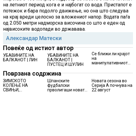
на летниот период кога е и најбогат со вода. Пристапот е
потежок и бара подолго движење, но она што следува
на крај вреди целосно за вложениот напор. Водата паѓа
од 2.050 метри надморска височина со што е еден од
највисоките водопади во државава.
Александар Матески
Повеќе од истиот автор
Се ближи ли крајот
УБАВИНИТЕ НА
УБАВИНИТЕ НА
на
БАЛКАНОТ | ЛИН
БАЛКАНОТ |
манипулативниот
ПУСТЕЦ И ШУЛИН
зелен маркетинг?
Поврзана содржина
ЗИМСКОТО
Шпанските
Новата сезона во
КОЛЕЊЕ НА
фудбалски
Серија А почнува на
СВИЊИ,
прволигаши новата
22 август
АЛПИНИЗМОТ И
сезона ќе ја почнат
ПЛАНИНАРЕЊЕТО
на 15 август
ВЛЕГОА ВО
РЕГИСТАРОТ НА
КУЛТУРНО
НАСЛЕДСТВО НА
СЛОВЕНИЈА