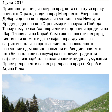
1 јули, 2015
Пристапот до овoј изолиран крај, кога се патува преку
превојот Стража, води покрај Мавровско Езеро кон
Дебар и десно кон одамна иселените села Ничпур и
Бродец, односно кон Стрезимир и караулата Победа.
Токму таму се наоѓаат скриените недопрени предели на
Шар Планина и на Кораб. Само ако се посети овој крај,
вистински ќе може да се најде оправдување за
загриженоста и за претпазливоста на локалното
население од можните промени во биодиверзитетот,
што би настанале во случај на поголеми градежни
зафати со изградбата на планираните хидроакумулации.
Прави репрезенти на овој прекрасен крај се Кораб и
Аџина Река.